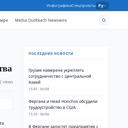
Инфографика
Спецпроекты
Ру
мире
Media OutReach Newswire
ПОСЛЕДНИЕ НОВОСТИ
тва
Грузия намерена укреплять
сотрудничество с Центральной
2 views
Азией
15:45 · 06/08
Фергана и Head Honchos обсудили
трудоустройство в США
15:30 · 06/08
та
В Фергане запустят предприятие с