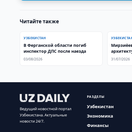
Читайте также
УЗБЕКИСТАН
УЗБЕКИСТА
В Ферганской области погиб
Мирзиёев
инспектор ДПС после наезда
архитект
сотрудни
03/08/2026
31/07/2026
Азии
РАЗДЕЛЫ
Узбекистан
Ведущий новостной портал
Узбекистана. Актуальные
Экономика
новости 24/7.
Финансы