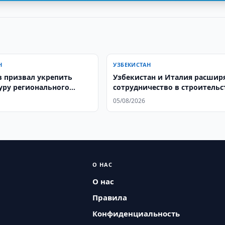
Н
УЗБЕКИСТАН
 призвал укрепить
Узбекистан и Италия расшир
уру регионального
сотрудничество в строительс
чества в Центральной
05/08/2026
О НАС
О нас
Правила
Конфиденциальность