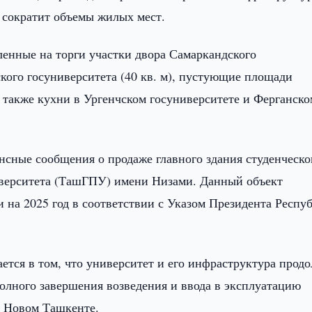
е сократит объемы жилых мест.
ленные на торги участки двора Самаркандского
ского госуниверситета (40 кв. м), пустующие площади
 а также кухни в Ургенчском госуниверситете и Ферганско
сные сообщения о продаже главного здания студенческо
верситета (ТашГПУ) имени Низами. Данный объект
 на 2025 год в соответствии с Указом Президента Респу
ется в том, что университет и его инфраструктура прод
олного завершения возведения и ввода в эксплуатацию
в Новом Ташкенте.