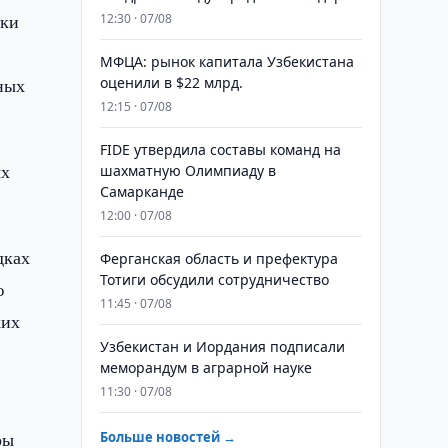
ики
12:30 · 07/08
МФЦА: рынок капитала Узбекистана
ных
оценили в $22 млрд.
12:15 · 07/08
FIDE утвердила составы команд на
ых
шахматную Олимпиаду в
Самарканде
12:00 · 07/08
дках
Ферганская область и префектура
Тотиги обсудили сотрудничество
ю
11:45 · 07/08
ких
Узбекистан и Иордания подписали
меморандум в аграрной науке
11:30 · 07/08
ры
Больше новостей →