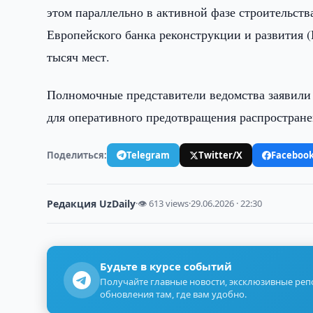
этом параллельно в активной фазе строительства
Европейского банка реконструкции и развития 
тысяч мест.
Полномочные представители ведомства заявили
для оперативного предотвращения распростране
Поделиться:
Telegram
Twitter/X
Faceboo
Редакция UzDaily
·
👁 613 views
·
29.06.2026 · 22:30
Будьте в курсе событий
Получайте главные новости, эксклюзивные ре
обновления там, где вам удобно.