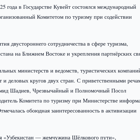
25 года в Государстве Кувейт состоялся международный
рганизованный Комитетом по туризму при содействии
тия двустороннего сотрудничества в сфере туризма,
стана на Ближнем Востоке и укрепления партнёрских св
льных министерств и ведомств, туристических компани
 и деловых кругов двух стран. С приветственными реча
 Умид Шадиев, Чрезвычайный и Полномочный Посол
одитель Комитета по туризму при Министерстве информ
Отмечалась обоюдная заинтересованность в активизации
ия «Узбекистан — жемчужина Шёлкового пути»,