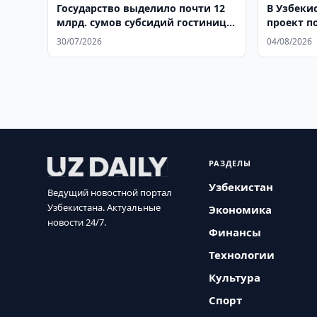
Государство выделило почти 12
В Узбеки
млрд. сумов субсидий гостинице
проект п
DoubleTree by Hilton в Ташкенте
туризма
30/07/2026
04/08/2026
РАЗДЕЛЫ
Узбекистан
Ведущий новостной портал
Узбекистана. Актуальные
Экономика
новости 24/7.
Финансы
Технологии
Культура
Спорт