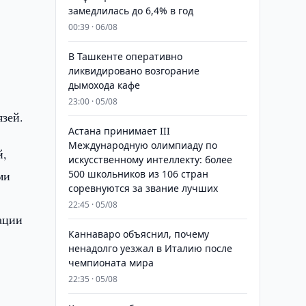
замедлилась до 6,4% в год
00:39 · 06/08
В Ташкенте оперативно
ликвидировано возгорание
дымохода кафе
23:00 · 05/08
язей.
Астана принимает III
Международную олимпиаду по
й,
искусственному интеллекту: более
ми
500 школьников из 106 стран
соревнуются за звание лучших
22:45 · 05/08
ации
Каннаваро объяснил, почему
ненадолго уезжал в Италию после
чемпионата мира
22:35 · 05/08