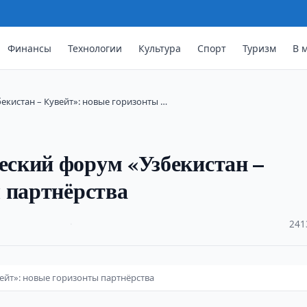
Финансы
Технологии
Культура
Спорт
Туризм
В 
кистан – Кувейт»: новые горизонты …
ский форум «Узбекистан –
 партнёрства
·
241
йт»: новые горизонты партнёрства