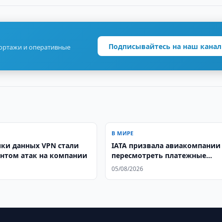
Подписывайтесь на наш канал
портажи и оперативные
В МИРЕ
ечки данных VPN стали
IATA призвала авиакомпании
нтом атак на компании
пересмотреть платежные
стратегии
05/08/2026