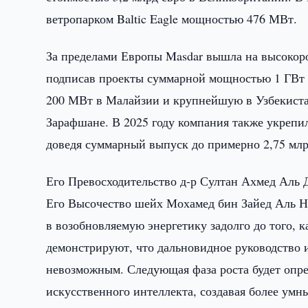
ветропарком Baltic Eagle мощностью 476 МВт.
За пределами Европы Masdar вышла на высоко
подписав проекты суммарной мощностью 1 ГВ
200 МВт в Малайзии и крупнейшую в Узбекиста
Зарафшане. В 2025 году компания также укрепил
доведя суммарный выпуск до примерно 2,75 мл
Его Превосходительство д-р Султан Ахмед Аль Д
Его Высочество шейх Мохамед бин Зайед Аль На
в возобновляемую энергетику задолго до того, к
демонстрируют, что дальновидное руководство и
невозможным. Следующая фаза роста будет опре
искусственного интеллекта, создавая более умн