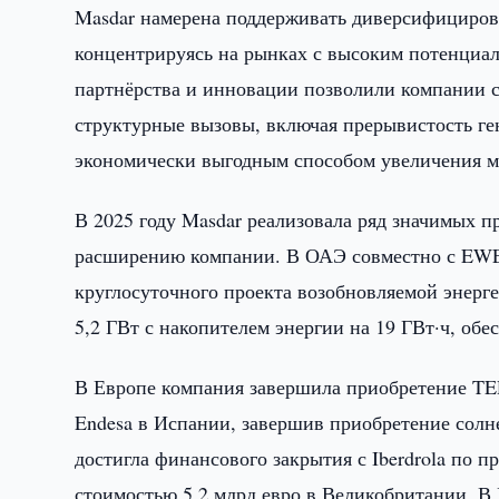
Masdar намерена поддерживать диверсифицирова
концентрируясь на рынках с высоким потенциа
партнёрства и инновации позволили компании с
структурные вызовы, включая прерывистость ге
экономически выгодным способом увеличения м
В 2025 году Masdar реализовала ряд значимых п
расширению компании. В ОАЭ совместно с EWEC
круглосуточного проекта возобновляемой энер
5,2 ГВт с накопителем энергии на 19 ГВт·ч, о
В Европе компания завершила приобретение T
Endesa в Испании, завершив приобретение солн
достигла финансового закрытия с Iberdrola по 
стоимостью 5,2 млрд евро в Великобритании. 