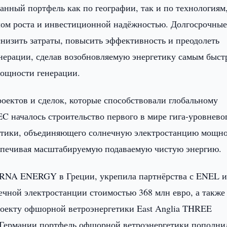
нный портфель как по географии, так и по технологиям
лом роста и инвестиционной надёжностью. Долгосрочны
низить затраты, повысить эффективность и преодолеть
нерации, сделав возобновляемую энергетику самым быс
ощности генерации.
роектов и сделок, которые способствовали глобальному
 началось строительство первого в мире гига-уровнево
гетики, объединяющего солнечную электростанцию мощн
беспечивая масштабируемую подаваемую чистую энергию.
ERNA ENERGY в Греции, укрепила партнёрства с ENEL 
ечной электростанции стоимостью 368 млн евро, а также
проекту офшорной ветроэнергетики East Anglia THREE
В Германии портфель офшорной ветроэнергетики пополни