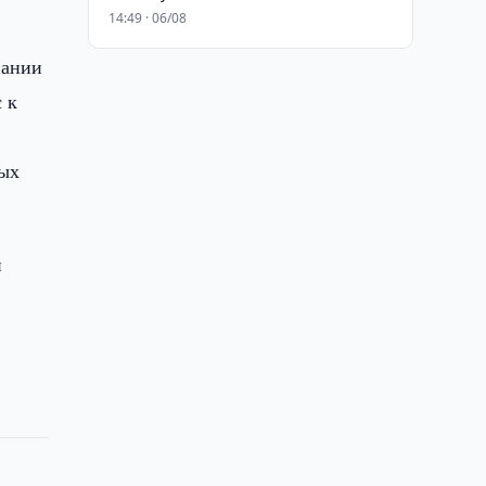
14:49 · 06/08
пании
 к
мых
и