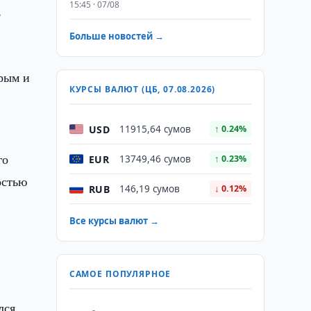
15:45 · 07/08
,
е
Больше новостей →
трым и
КУРСЫ ВАЛЮТ (ЦБ, 07.08.2026)
USD
11915,64 сумов
↑ 0.24%
го
EUR
13749,46 сумов
↑ 0.23%
остью
RUB
146,19 сумов
↓ 0.12%
Все курсы валют →
и
САМОЕ ПОПУЛЯРНОЕ
лся