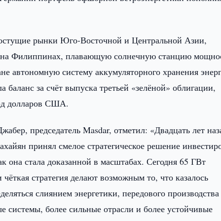
ростущие рынки Юго-Восточной и Центральной Азии,
т на Филиппинах, плавающую солнечную станцию мощно
не автономную систему аккумуляторного хранения энер
а баланс за счёт выпуска третьей «зелёной» облигации,
рд долларов США.
жабер, председатель Masdar, отметил: «Двадцать лет наз
хайян принял смелое стратегическое решение инвестир
ак она стала доказанной в масштабах. Сегодня 65 ГВт
 чёткая стратегия делают возможным то, что казалось
деляться слиянием энергетики, передового производства
ые системы, более сильные отрасли и более устойчивые