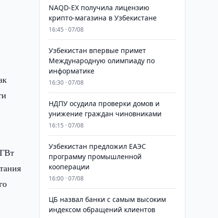
NAQD-EX получила лицензию
крипто-магазина в Узбекистане
16:45 · 07/08
Узбекистан впервые примет
Международную олимпиаду по
информатике
ак
16:30 · 07/08
ти
НДПУ осудила проверки домов и
унижение граждан чиновниками
16:15 · 07/08
Узбекистан предложил ЕАЭС
 ГВт
программу промышленной
етания
кооперации
16:00 · 07/08
го
ЦБ назвал банки с самым высоким
индексом обращений клиентов