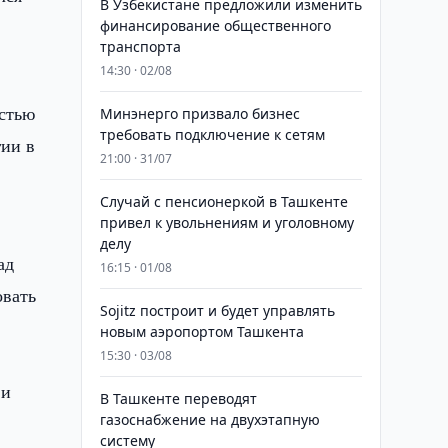
В Узбекистане предложили изменить
финансирование общественного
транспорта
14:30 · 02/08
стью
Минэнерго призвало бизнес
требовать подключение к сетям
гии в
21:00 · 31/07
Случай с пенсионеркой в Ташкенте
привел к увольнениям и уголовному
делу
ад
16:15 · 01/08
овать
Sojitz построит и будет управлять
новым аэропортом Ташкента
15:30 · 03/08
 и
В Ташкенте переводят
газоснабжение на двухэтапную
систему