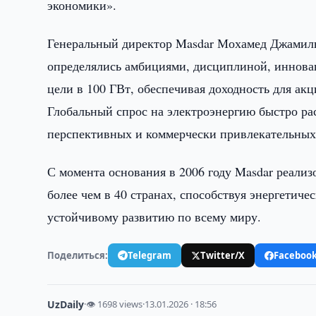
экономики».
Генеральный директор Masdar Мохамед Джамиль
определялись амбициями, дисциплиной, инновац
цели в 100 ГВт, обеспечивая доходность для ак
Глобальный спрос на электроэнергию быстро рас
перспективных и коммерчески привлекательных
С момента основания в 2006 году Masdar реали
более чем в 40 странах, способствуя энергетич
устойчивому развитию по всему миру.
Поделиться:
Telegram
Twitter/X
Faceboo
UzDaily
·
👁 1698 views
·
13.01.2026 · 18:56