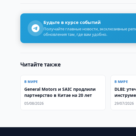
Будьте в курсе событий
Получайте главные новости, эксклюзивные ре
обновления там, где вам удобно.
Читайте также
В МИРЕ
В МИРЕ
General Motors и SAIC продлили
DLBI: ут
партнерство в Китае на 20 лет
инструме
05/08/2026
29/07/2026