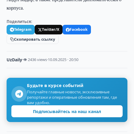
корпуса.
Поделиться:
Telegram
Twitter/X
Facebook
Скопировать ссылку
UzDaily
·
👁 2436 views
·
10.09.2025 · 20:50
Будьте в курсе событий
Получайте главные новости, эксклюзивные
репортажи и оперативные обновления там, где
вам удобно.
Подписывайтесь на наш канал