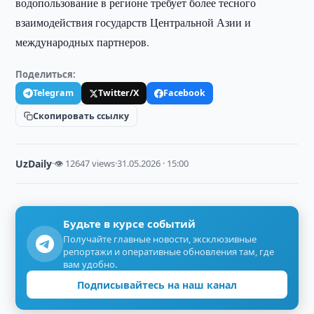
водопользование в регионе требует более тесного
взаимодействия государств Центральной Азии и
международных партнеров.
Поделиться:
Telegram
Twitter/X
Facebook
Скопировать ссылку
UzDaily
·
👁 12647 views
·
31.05.2026 · 15:00
Будьте в курсе событий
Получайте главные новости, эксклюзивные
репортажи и оперативные обновления там, где
вам удобно.
Подписывайтесь на наш канал