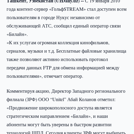
Ташкент, Узбекистан (UzDaily.uz) --
С 19 января 2010
года контент-сервер «ГольфSTREAM» стал доступен всем
пользователям в городе Нукус независимо от
обслуживающей АТС, сообщил единый оператор связи
«Билайн».
«К их услугам огромная коллекция кинофильмов,
сериалов, музыки и т.д. Бесплатные файловые хранилища
также позволяют активно использовать протокол
передачи данных FTP для обмена информацией между
пользователями», отмечает оператор.
Комментируя акцию, Директор Западного регионального
филиала (ЗРФ) ООО “Unitel” Абай Коланов отметил:
«Продвижение широкополосного доступа является
стратегическим направлением «Билайн», и наши
абоненты могут быть уверены в быстром развитии
технологий ШПД. Сегодня клиенты ЗРФ могут выбирать