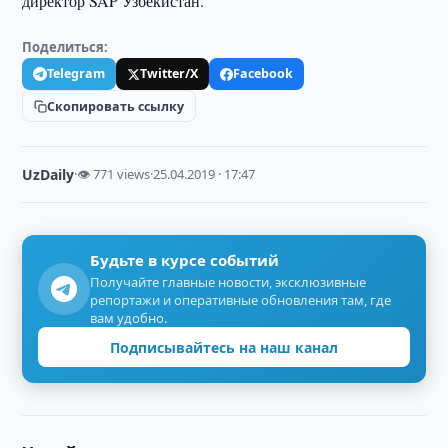
директор SAP Узбекистан.
Поделиться:
Telegram
Twitter/X
Facebook
Скопировать ссылку
UzDaily
·
👁 771 views
·
25.04.2019 · 17:47
Будьте в курсе событий
Получайте главные новости, эксклюзивные
репортажи и оперативные обновления там, где
вам удобно.
Подписывайтесь на наш канал