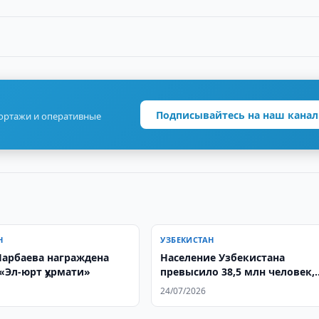
Подписывайтесь на наш канал
портажи и оперативные
Н
УЗБЕКИСТАН
Нарбаева награждена
Население Узбекистана
«Эл-юрт ҳурмати»
превысило 38,5 млн человек,
рождаемость снизилась на 32
24/07/2026
тысячи за полугодие