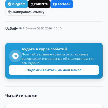
Telegram
Twitter/X
Facebook
Скопировать ссылку
UzDaily
·
👁 916 views
·
03.06.2026 · 16:15
Будьте в курсе событий
Получайте главные новости, эксклюзивные
репортажи и оперативные обновления там, где
вам удобно.
Подписывайтесь на наш канал
Читайте также