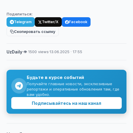
Поделиться:
Telegram
Twitter/X
Facebook
Скопировать ссылку
UzDaily
·
👁 1500 views
·
13.06.2025 · 17:55
Будьте в курсе событий
Получайте главные новости, эксклюзивные
репортажи и оперативные обновления там, где
вам удобно.
Подписывайтесь на наш канал