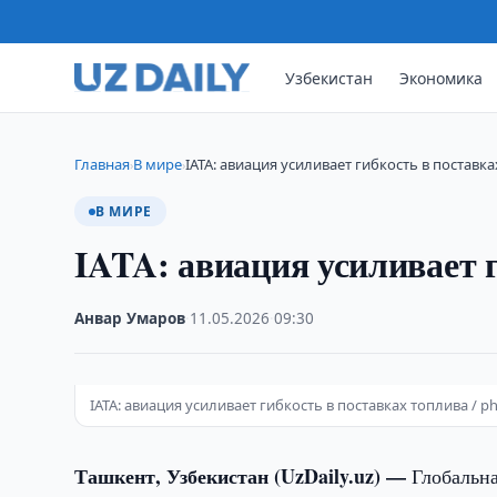
Узбекистан
Экономика
Главная
В мире
IATA: авиация усиливает гибкость в поставк
›
›
В МИРЕ
IATA: авиация усиливает 
Анвар Умаров
·
11.05.2026
·
09:30
IATA: авиация усиливает гибкость в поставках топлива / pho
Ташкент, Узбекистан (UzDaily.uz) —
Глобальна