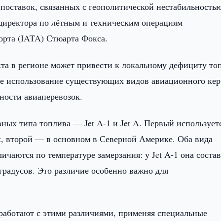
 поставок, связанных с геополитической нестабильность
 директора по лётным и техническим операциям
рта (IATA) Стюарта Фокса.
та в регионе может привести к локальному дефициту то
бкое использование существующих видов авиационного ке
ности авиаперевозок.
ных типа топлива — Jet A-1 и Jet A. Первый использует
 второй — в основном в Северной Америке. Оба вида
ичаются по температуре замерзания: у Jet A-1 она соста
 градусов. Это различие особенно важно для
работают с этими различиями, применяя специальные