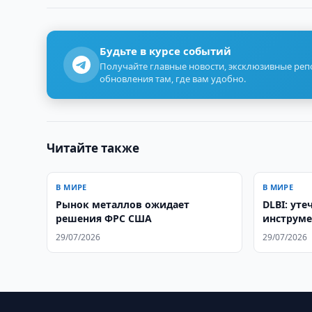
Будьте в курсе событий
Получайте главные новости, эксклюзивные ре
обновления там, где вам удобно.
Читайте также
В МИРЕ
В МИРЕ
Рынок металлов ожидает
DLBI: ут
решения ФРС США
инструме
29/07/2026
29/07/2026