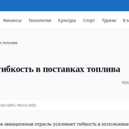
Финансы
Технологии
Культура
Спорт
Туризм
В 
ах топлива
гибкость в поставках топлива
·
496
to IATA / Фото: IATA.
я авиационная отрасль усиливает гибкость в использова