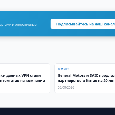
Подписывайтесь на наш канал
портажи и оперативные
В МИРЕ
ечки данных VPN стали
General Motors и SAIC продли
нтом атак на компании
партнерство в Китае на 20 ле
05/08/2026