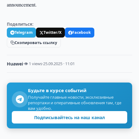
announcement.
Поделиться:
Telegram
Twitter/X
Facebook
Скопировать ссылку
Huawei
·
👁 1 views
·
25.09.2025 · 11:01
Будьте в курсе событий
Получайте главные новости, эксклюзивные
репортажи и оперативные обновления там, где
вам удобно.
Подписывайтесь на наш канал