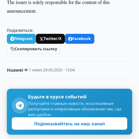
The issuer is solely responsible for the content of this
announcement.
Поделиться:
Telegram
Twitter/X
Facebook
Скопировать ссылку
Huawei
·
👁 1 views
·
29.09.2025 · 13:04
Будьте в курсе событий
Получайте главные новости, эксклюзивные
репортажи и оперативные обновления там, где
вам удобно.
Подписывайтесь на наш канал