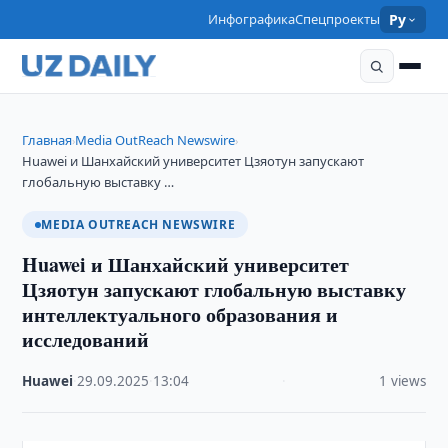
Инфографика
Спецпроекты
Ру
Главная
Media OutReach Newswire
›
›
Huawei и Шанхайский университет Цзяотун запускают
глобальную выставку …
MEDIA OUTREACH NEWSWIRE
Huawei и Шанхайский университет
Цзяотун запускают глобальную выставку
интеллектуального образования и
исследований
Huawei
·
29.09.2025
·
13:04
·
1 views