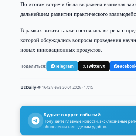
По итогам встречи была выражена взаимная заи
дальнейшем развитии практического взаимодейс
В рамках визита также состоялась встреча с предс
которой обсуждались вопросы проведения научн
новых инновационных продуктов.
Поделиться:
Telegram
Twitter/X
Faceboo
UzDaily
·
👁 1642 views
·
30.01.2026 · 17:15
Будьте в курсе событий
Получайте главные новости, эксклюзивные ре
обновления там, где вам удобно.