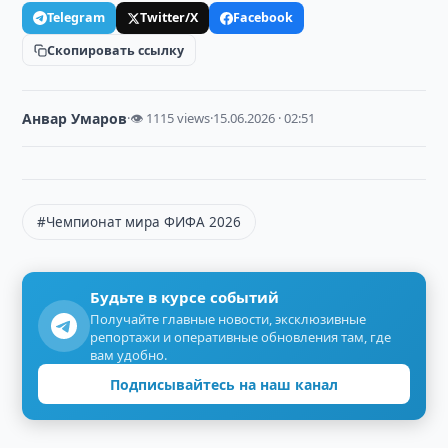
Telegram
Twitter/X
Facebook
Скопировать ссылку
Анвар Умаров
·
👁 1115 views
·
15.06.2026 · 02:51
#Чемпионат мира ФИФА 2026
Будьте в курсе событий
Получайте главные новости, эксклюзивные
репортажи и оперативные обновления там, где
вам удобно.
Подписывайтесь на наш канал