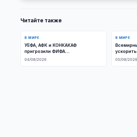
Читайте также
В МИРЕ
В МИРЕ
УЕФА, АФК и КОНКАКАФ
Всемирны
пригрозили ФИФА
ускорить
альтернативными турнирами
экономик
04/08/2026
05/08/202