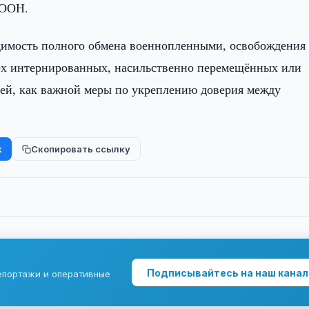
 ООН.
димость полного обмена военнопленными, освобождения 
ех интернированных, насильственно перемещённых или
тей, как важной меры по укреплению доверия между
k
Скопировать ссылку
Подписывайтесь на наш канал
епортажи и оперативные