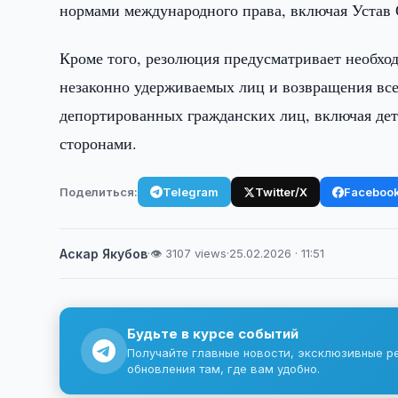
нормами международного права, включая Устав
Кроме того, резолюция предусматривает необхо
незаконно удерживаемых лиц и возвращения вс
депортированных гражданских лиц, включая де
сторонами.
Поделиться:
Telegram
Twitter/X
Faceboo
Аскар Якубов
·
👁 3107 views
·
25.02.2026 · 11:51
Будьте в курсе событий
Получайте главные новости, эксклюзивные р
обновления там, где вам удобно.