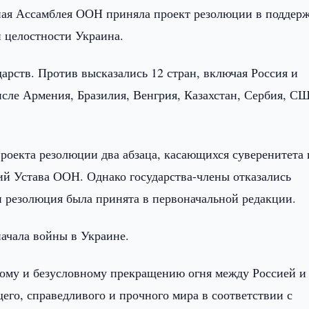
ная Ассамблея ООН приняла проект резолюции в поддер
й целостности Украина.
арств. Против высказались 12 стран, включая Россия и
числе Армения, Бразилия, Венгрия, Казахстан, Сербия, С
оекта резолюции два абзаца, касающихся суверенитета 
ий Устава ООН. Однако государства-члены отказались
и резолюция была принята в первоначальной редакции.
ачала войны в Украине.
ному и безусловному прекращению огня между Россией и
его, справедливого и прочного мира в соответствии с