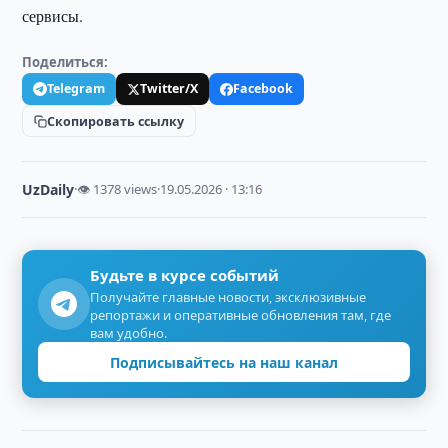
сервисы.
Поделиться:
Telegram
Twitter/X
Facebook
Скопировать ссылку
UzDaily
·
👁 1378 views
·
19.05.2026 · 13:16
Будьте в курсе событий
Получайте главные новости, эксклюзивные
репортажи и оперативные обновления там, где
вам удобно.
Подписывайтесь на наш канал