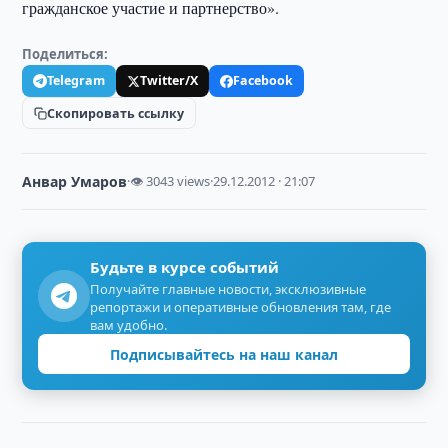
гражданское участие и партнерство».
Поделиться:
Telegram
Twitter/X
Facebook
Скопировать ссылку
Анвар Умаров
·
👁 3043 views
·
29.12.2012 · 21:07
Будьте в курсе событий
Получайте главные новости, эксклюзивные
репортажи и оперативные обновления там, где
вам удобно.
Подписывайтесь на наш канал