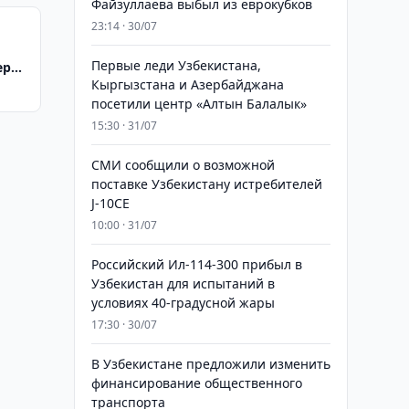
Файзуллаева выбыл из еврокубков
23:14 · 30/07
Первые леди Узбекистана,
еров
Кыргызстана и Азербайджана
форм
посетили центр «Алтын Балалык»
15:30 · 31/07
СМИ сообщили о возможной
поставке Узбекистану истребителей
J-10CE
10:00 · 31/07
Российский Ил-114-300 прибыл в
Узбекистан для испытаний в
условиях 40-градусной жары
17:30 · 30/07
В Узбекистане предложили изменить
финансирование общественного
транспорта