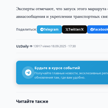
Эксперты отмечают, что запуск этого маршрут
авиасообщения и укреплении транспортных свя
Поделиться:
Telegram
Twitter/X
Faceboo
UzDaily
·
👁 13917 views
·
18.09.2025 · 17:30
Будьте в курсе событий
Получайте главные новости, эксклюзивные ре
обновления там, где вам удобно.
Читайте также