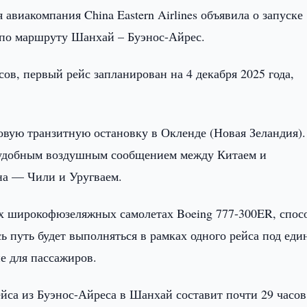
 авиакомпания China Eastern Airlines объявила о запуске
 по маршруту Шанхай – Буэнос-Айрес.
ов, первый рейс запланирован на 4 декабря 2025 года,
вую транзитную остановку в Окленде (Новая Зеландия).
е удобным воздушным сообщением между Китаем и
на — Чили и Уругваем.
ых широкофюзеляжных самолетах Boeing 777-300ER, спо
ь путь будет выполняться в рамках одного рейса под ед
е для пассажиров.
йса из Буэнос-Айреса в Шанхай составит почти 29 часов