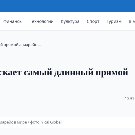
Финансы
Технологии
Культура
Спорт
Туризм
В 
ный прямой авиарейс …
пускает самый длинный прямой
·
1391
арейс в мире / фото: Yicai Global