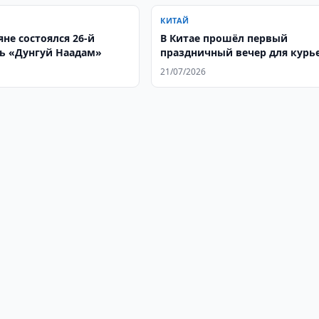
КИТАЙ
не состоялся 26-й
В Китае прошёл первый
ь «Дунгуй Наадам»
праздничный вечер для курь
и других работников новых 
21/07/2026
занятости