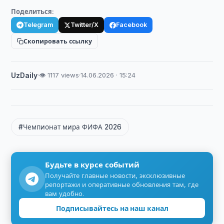
Поделиться:
Telegram
Twitter/X
Facebook
Скопировать ссылку
UzDaily
·
👁 1117 views
·
14.06.2026 · 15:24
#Чемпионат мира ФИФА 2026
Будьте в курсе событий
Получайте главные новости, эксклюзивные
репортажи и оперативные обновления там, где
вам удобно.
Подписывайтесь на наш канал