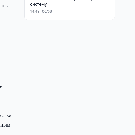
систему
», а
14:49 · 06/08
ы
е
нства
вным