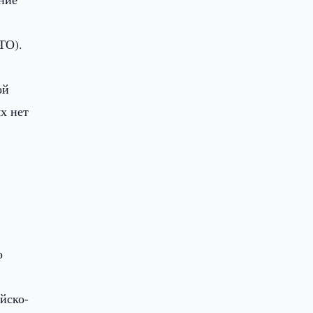
ТО).
ой
х нет
о
йско-