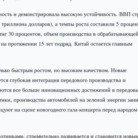
ьность и демонстрировала высокую устойчивость. ВВП с
триллиона долларов), а темпы роста составили 5 процен
тиг 30 процентов, объем производства в обрабатывающе
а протяжении 15 лет подряд. Китай остается главным
олько быстрым ростом, но высоким качеством. Новые
тся глубокая интеграция передового производства и
яются все больше инновационных достижений в передов
тики, производства автомобилей на зеленой энергии зан
цуют на сцене новогоднего гала-концерта перед народом
отниками, стремительно развивается и становится новы