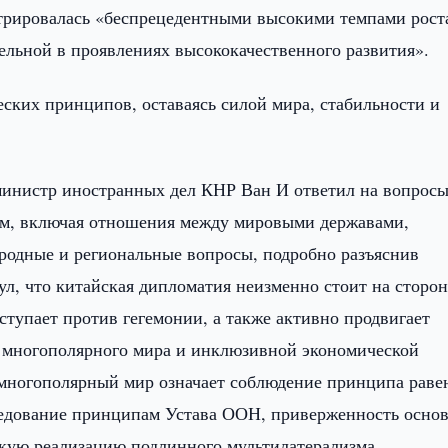
стрировалась «беспрецедентными высокими темпами роста
тельной в проявлениях высококачественного развития».
ских принципов, оставаясь силой мира, стабильности и
министр иностранных дел КНР Ван И ответил на вопрос
м, включая отношения между мировыми державами,
родные и региональные вопросы, подробно разъяснив
л, что китайская дипломатия неизменно стоит на сторон
тупает против гегемонии, а также активно продвигает
 многополярного мира и инклюзивной экономической
многополярный мир означает соблюдение принципа раве
следование принципам Устава ООН, приверженность осно
кую реализацию подлинного мультилатерализма.