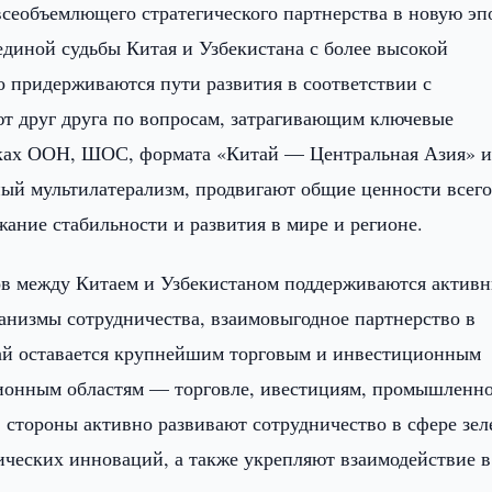
сеобъемлющего стратегического партнерства в новую эпо
диной судьбы Китая и Узбекистана с более высокой
о придерживаются пути развития в соответствии с
т друг друга по вопросам, затрагивающим ключевые
амках ООН, ШОС, формата «Китай — Центральная Азия» 
ый мультилатерализм, продвигают общие ценности всег
жание стабильности и развития в мире и регионе.
ов между Китаем и Узбекистаном поддерживаются актив
ханизмы сотрудничества, взаимовыгодное партнерство в
тай оставается крупнейшим торговым и инвестиционным
ционным областям — торговле, ивестициям, промышленно
 стороны активно развивают сотрудничество в сфере зе
ческих инноваций, а также укрепляют взаимодействие в