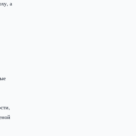
ху, а
и
о
ные
сти,
леной