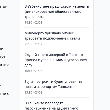
ытой
В Узбекистане предложили изменить
финансирование общественного
транспорта
14:30 · 02/08
Минэнерго призвало бизнес
требовать подключение к сетям
21:00 · 31/07
не
Случай с пенсионеркой в Ташкенте
дут
привел к увольнениям и уголовному
витие
делу
16:15 · 01/08
Sojitz построит и будет управлять
х
новым аэропортом Ташкента
вне с
15:30 · 03/08
В Ташкенте переводят
газоснабжение на двухэтапную