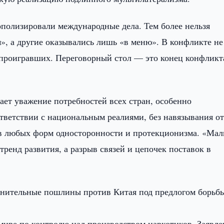
ополизировали международные дела. Тем более нельзя
м», а другие оказывались лишь «в меню». В конфликте не
 проигравших. Переговорный стол — это конец конфликт
ает уважение потребностей всех стран, особенно
тветствии с национальным реалиями, без навязывания о
в любых форм односторонности и протекционизма. «Ма
ренд развития, а разрыв связей и цепочек поставок в
лнительные пошлины против Китая под предлогом борьбы
 мире по контролю над производством наркотиков. Заявл