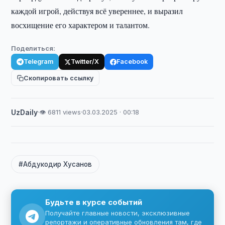
каждой игрой, действуя всё увереннее, и выразил
восхищение его характером и талантом.
Поделиться:
Telegram
Twitter/X
Facebook
Скопировать ссылку
UzDaily
·
👁 6811 views
·
03.03.2025 · 00:18
#Абдукодир Хусанов
Будьте в курсе событий
Получайте главные новости, эксклюзивные
репортажи и оперативные обновления там, где