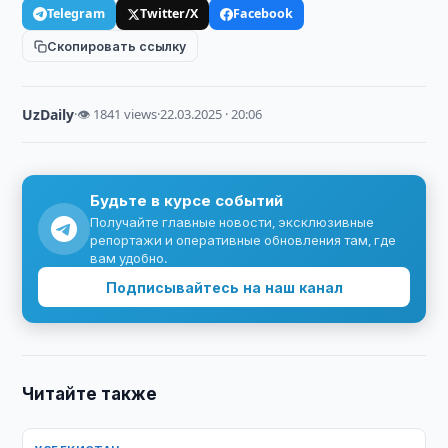
Telegram
Twitter/X
Facebook
Скопировать ссылку
UzDaily
·
👁 1841 views
·
22.03.2025 · 20:06
Будьте в курсе событий
Получайте главные новости, эксклюзивные
репортажи и оперативные обновления там, где
вам удобно.
Подписывайтесь на наш канал
Читайте также