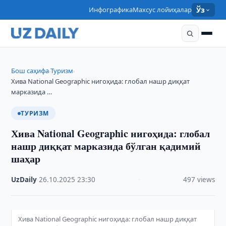
Инфографика
Махсус лойиҳалар
Ўз
Бош саҳифа
Туризм
›
›
Хива National Geographic нигоҳида: глобал нашр диққат
марказида …
ТУРИЗМ
Хива National Geographic нигоҳида: глобал
нашр диққат марказида бўлган қадимий
шаҳар
UzDaily
·
26.10.2025
·
23:30
·
497 views
Хива National Geographic нигоҳида: глобал нашр диққат