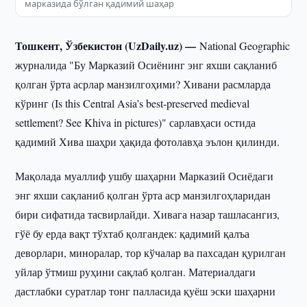
марказида бўлган қадимий шаҳар
Тошкент, Ўзбекистон (UzDaily.uz) —
National Geographic
журналида "Бу Марказий Осиёнинг энг яхши сақланиб
қолган ўрта асрлар манзилгоҳими? Хивани расмларда
кўринг (Is this Central Asia’s best-preserved medieval
settlement? See Khiva in pictures)" сарлавҳаси остида
қадимий Хива шаҳри ҳақида фотолавҳа эълон қилинди.
Мақолада муаллиф ушбу шаҳарни Марказий Осиёдаги
энг яхши сақланиб қолган ўрта аср манзилгоҳларидан
бири сифатида тасвирлайди. Хивага назар ташласангиз,
гўё бу ерда вақт тўхтаб қолгандек: қадимий қалъа
деворлари, миноралар, тор кўчалар ва пахсадан қурилган
уйлар ўтмиш руҳини сақлаб қолган. Материалдаги
дастлабки суратлар тонг палласида қуёш эски шаҳарни