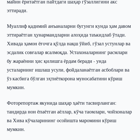
майин ёритаётган пайтдаги шаҳар гўзаллигини акс
эттиради.
Муаллиф қадимий анъаналарни бугунги кунда ҳам давом
эттираётган ҳунармандларни алоҳида таъкидлаб ўтади.
Хивада ҳамон ёғочга қўлда нақш ўйиб, гўзал устунлар ва
эсдалик совғалар ясалмоқда. Устахоналарнинг расмлари
бу жараённи ҳис қилишга ёрдам беради - унда
усталарнинг ишлаш усули, фойдаланаётган асбоблари ва
ўз касбига бўлган эҳтиёткорона муносабатини кўриш
мумкин.
Фоторепортаж якунида шаҳар ҳаёти тасвирланган:
тандирда нон ёпаётган аёллар, кўча таомлари, чойхоналар
ва Хива кўчаларининг осойишта маромини кўриш
мумкин.