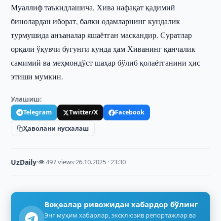
Муаллиф таъкидлашича, Хива нафақат қадимий
бинолардан иборат, балки одамларнинг кундалик
турмушида анъаналар яшаётган маскандир. Суратлар
орқали ўқувчи бугунги кунда ҳам Хиванинг қанчалик
самимий ва меҳмондўст шаҳар бўлиб қолаётганини ҳис
этиши мумкин.
Улашиш:
Telegram
Twitter/X
Facebook
Ҳаволани нусхалаш
UzDaily
·
👁 497 views
·
26.10.2025 · 23:30
Воқеалар ривожидан хабардор бўлинг
Энг муҳим хабарлар, эксклюзив репортажлар ва