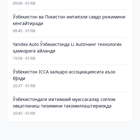
09:00 · 01/08
Ўзбекистон ва Покистон имтиёзли савдо режимини
кенгайтиради
08:45 · 01/08
Yandex Auto Ўзбекистонда Li Auto’нинг технологик
ҳамкорига айланди
19:56 · 01/08
Ўзбекистон ICCA халқаро ассоциациясига аъзо
бўлди
20:37 · 01/08
Ўзбекистондаги ижтимоий муассасалар соғлом
овқатланиш тизимини такомиллаштирмоқда
20:45 · 01/08