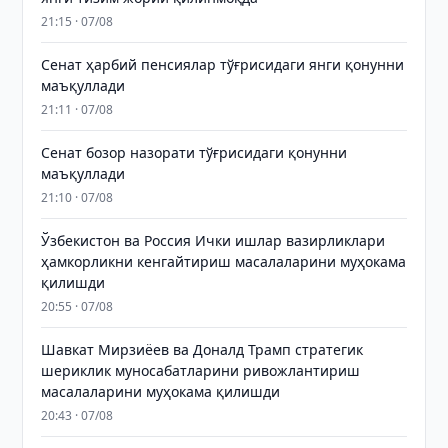
21:15 · 07/08
Сенат ҳарбий пенсиялар тўғрисидаги янги қонунни
маъқуллади
21:11 · 07/08
Сенат бозор назорати тўғрисидаги қонунни
маъқуллади
21:10 · 07/08
Ўзбекистон ва Россия Ички ишлар вазирликлари
ҳамкорликни кенгайтириш масалаларини муҳокама
қилишди
20:55 · 07/08
Шавкат Мирзиёев ва Доналд Трамп стратегик
шериклик муносабатларини ривожлантириш
масалаларини муҳокама қилишди
20:43 · 07/08