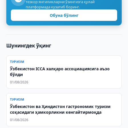
тезкор янгиликларни ўзингизга қулай
платформада кузатиб боринг.
Обуна бўлинг
Шунингдек ўқинг
ТУРИЗМ
Ўзбекистон ICCA халқаро ассоциациясига аъзо
бўлди
01/08/2026
ТУРИЗМ
Ўзбекистон ва Ҳиндистон гастрономик туризм
соҳасидаги ҳамкорликни кенгайтирмоқда
01/08/2026