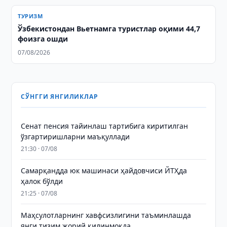
ТУРИЗМ
Ўзбекистондан Вьетнамга туристлар оқими 44,7
фоизга ошди
07/08/2026
СЎНГГИ ЯНГИЛИКЛАР
Сенат пенсия тайинлаш тартибига киритилган
ўзгартиришларни маъқуллади
21:30 · 07/08
Самарқандда юк машинаси ҳайдовчиси ЙТҲда
ҳалок бўлди
21:25 · 07/08
Маҳсулотларнинг хавфсизлигини таъминлашда
янги тизим жорий қилинмоқда