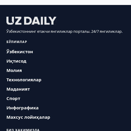
Ўзбекистоннинг етакчи янгиликлар порталы. 24/7 янгиликлар.
БЎЛИМЛАР
Ўзбекистон
Иқтисод
Молия
Технологиялар
Маданият
Спорт
Инфографика
Махсус лойиҳалар
БИЗ ҲАҚИМИЗДА