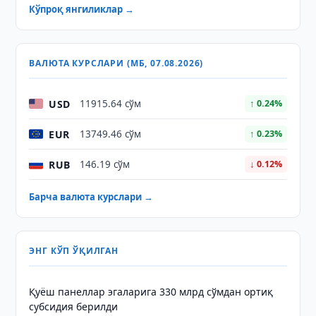
Кўпроқ янгиликлар →
ВАЛЮТА КУРСЛАРИ (МБ, 07.08.2026)
USD
11915.64 сўм
↑ 0.24%
EUR
13749.46 сўм
↑ 0.23%
RUB
146.19 сўм
↓ 0.12%
Барча валюта курслари →
ЭНГ КЎП ЎҚИЛГАН
Қуёш панеллар эгаларига 330 млрд сўмдан ортиқ
субсидия берилди