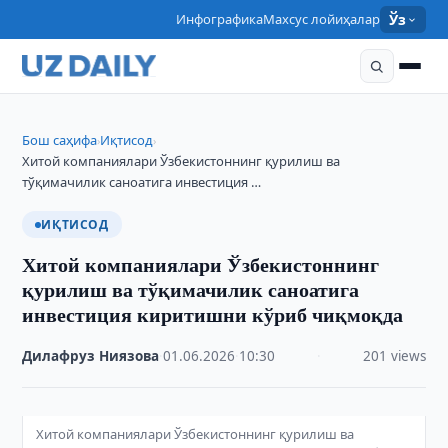
Инфографика
Махсус лойиҳалар
Ўз
Бош саҳифа
Иқтисод
›
›
Хитой компаниялари Ўзбекистоннинг қурилиш ва
тўқимачилик саноатига инвестиция …
ИҚТИСОД
Хитой компаниялари Ўзбекистоннинг
қурилиш ва тўқимачилик саноатига
инвестиция киритишни кўриб чиқмоқда
Дилафруз Ниязова
·
01.06.2026
·
10:30
·
201 views
Хитой компаниялари Ўзбекистоннинг қурилиш ва