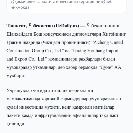
тўқимачилик саноатига инвестиция киритишни кўриб
чиқмоқда
Тошкент, Ўзбекистон (UzDaily.uz) —
Ўзбекистоннинг
Шанхайдаги Бош консулхонаси дипломатлари Хитойнинг
Цзясин шаҳрида (Чжэцзян провинцияси) “Zicheng United
Construction Group Co., Ltd.” ва “Jiaxing Houbang Import
and Export Co., Ltd.” компаниялари раҳбарлари билан
музокаралар ўтказдилар, деб хабар бермоқда “Дунё” АА
мухбири.
Учрашувлар чоғида хитойлик шерикларга
мамлакатимизда хорижий сармоядорлар учун яратилган
қулай инвестиция муҳити, кенг қамровли имтиёзлар
пакети ҳамда инфратузилмавий афзалликлар тақдимот
қилинди.