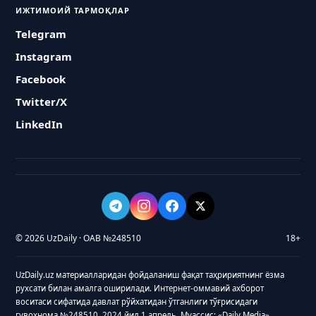
ИЖТИМОИЙ ТАРМОҚЛАР
Telegram
Instagram
Facebook
Twitter/X
LinkedIn
© 2026 UzDaily · ОАВ №248510
18+
UzDaily.uz материалларидан фойдаланиш фақат таҳририятнинг ёзма
рухсати билан амалга оширилади. Интернет-оммавий ахборот
воситаси сифатида давлат рўйхатидан ўтганлиги тўғрисидаги
гувоҳнома №248510, 2024 йил 1 апрель. Муассис: «Daily Media»