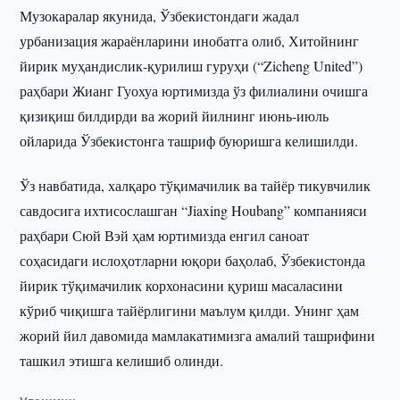
Музокаралар якунида, Ўзбекистондаги жадал
урбанизация жараёнларини инобатга олиб, Хитойнинг
йирик муҳандислик-қурилиш гуруҳи (“Zicheng United”)
раҳбари Жианг Гуохуа юртимизда ўз филиалини очишга
қизиқиш билдирди ва жорий йилнинг июнь-июль
ойларида Ўзбекистонга ташриф буюришга келишилди.
Ўз навбатида, халқаро тўқимачилик ва тайёр тикувчилик
савдосига ихтисослашган “Jiaxing Houbang” компанияси
раҳбари Сюй Вэй ҳам юртимизда енгил саноат
соҳасидаги ислоҳотларни юқори баҳолаб, Ўзбекистонда
йирик тўқимачилик корхонасини қуриш масаласини
кўриб чиқишга тайёрлигини маълум қилди. Унинг ҳам
жорий йил давомида мамлакатимизга амалий ташрифини
ташкил этишга келишиб олинди.