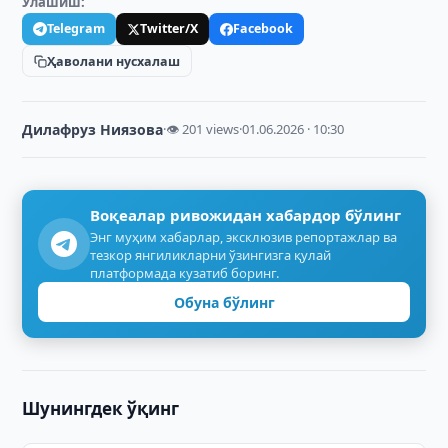
Улашиш:
Telegram
Twitter/X
Facebook
Ҳаволани нусхалаш
Дилафруз Ниязова
·
👁 201 views
·
01.06.2026 · 10:30
Воқеалар ривожидан хабардор бўлинг
Энг муҳим хабарлар, эксклюзив репортажлар ва
тезкор янгиликларни ўзингизга қулай
платформада кузатиб боринг.
Обуна бўлинг
Шунингдек ўқинг