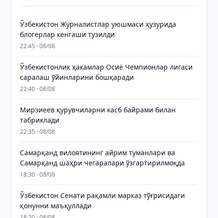
Ўзбекистон Журналистлар уюшмаси ҳузурида
блогерлар кенгаши тузилди
22:45 · 08/08
Ўзбекистонлик ҳакамлар Осиё Чемпионлар лигаси
саралаш ўйинларини бошқаради
22:40 · 08/08
Мирзиёев қурувчиларни касб байрами билан
табриклади
22:35 · 08/08
Самарқанд вилоятининг айрим туманлари ва
Самарқанд шаҳри чегаралари ўзгартирилмоқда
18:30 · 08/08
Ўзбекистон Сенати рақамли марказ тўғрисидаги
қонунни маъқуллади
18:20 · 08/08