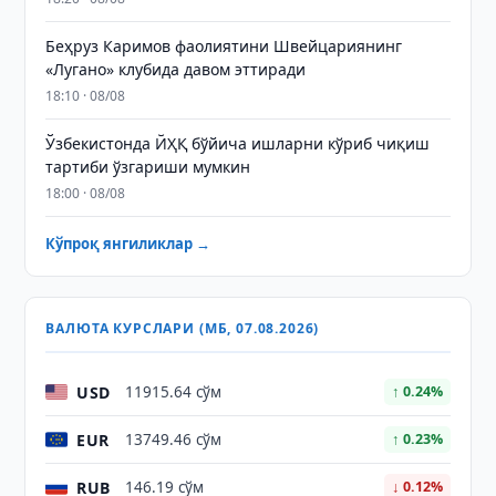
Беҳруз Каримов фаолиятини Швейцариянинг
«Лугано» клубида давом эттиради
18:10 · 08/08
Ўзбекистонда ЙҲҚ бўйича ишларни кўриб чиқиш
тартиби ўзгариши мумкин
18:00 · 08/08
Кўпроқ янгиликлар →
ВАЛЮТА КУРСЛАРИ (МБ, 07.08.2026)
USD
11915.64 сўм
↑ 0.24%
EUR
13749.46 сўм
↑ 0.23%
RUB
146.19 сўм
↓ 0.12%