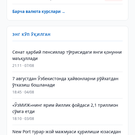
Барча валюта курслари →
ЭНГ КЎП ЎҚИЛГАН
Сенат ҳарбий пенсиялар тўғрисидаги янги қонунни
маъқуллади
21:11 · 07/08
7 августдан Ўзбекистонда ҳайвонларни рўйхатдан
ўтказиш бошланади
18:45 · 04/08
«ЎзМИЖ»нинг ярим йиллик фойдаси 2,1 триллион
сўмга етди
18:10 · 03/08
New Port турар-жой мажмуаси қурилиши юзасидан