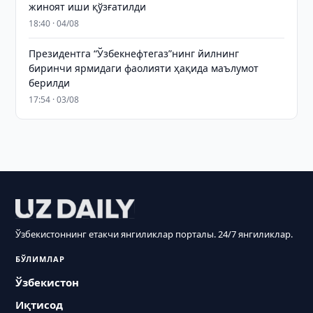
жиноят иши қўзғатилди
18:40 · 04/08
Президентга “Ўзбекнефтегаз”нинг йилнинг
биринчи ярмидаги фаолияти ҳақида маълумот
берилди
17:54 · 03/08
Ўзбекистоннинг етакчи янгиликлар порталы. 24/7 янгиликлар.
БЎЛИМЛАР
Ўзбекистон
Иқтисод