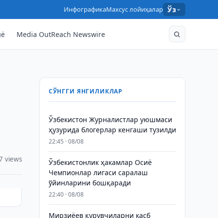
Инфографика
Махсус лойиҳалар
Ўз
нё
Media OutReach Newswire
СЎНГГИ ЯНГИЛИКЛАР
Ўзбекистон Журналистлар уюшмаси
ҳузурида блогерлар кенгаши тузилди
22:45 · 08/08
7 views
Ўзбекистонлик ҳакамлар Осиё
Чемпионлар лигаси саралаш
ўйинларини бошқаради
22:40 · 08/08
Мирзиёев қурувчиларни касб