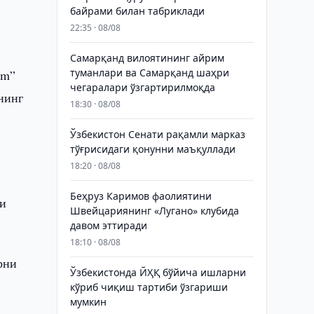
байрами билан табриклади
22:35 · 08/08
Самарқанд вилоятининг айрим
туманлари ва Самарқанд шаҳри
am”
чегаралари ўзгартирилмоқда
нинг
18:30 · 08/08
Ўзбекистон Сенати рақамли марказ
тўғрисидаги қонунни маъқуллади
18:20 · 08/08
Беҳруз Каримов фаолиятини
ли
Швейцариянинг «Лугано» клубида
давом эттиради
18:10 · 08/08
рни
Ўзбекистонда ЙҲҚ бўйича ишларни
кўриб чиқиш тартиби ўзгариши
мумкин