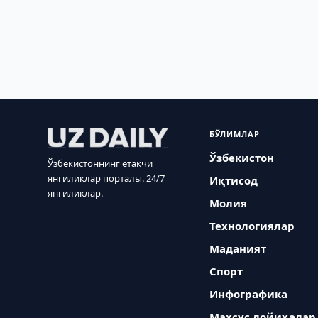
БЎЛИМЛАР
Ўзбекистон
Ўзбекистоннинг етакчи
янгиликлар порталы. 24/7
Иқтисод
янгиликлар.
Молия
Технологиялар
Маданият
Спорт
Инфографика
Махсус лойиҳалар