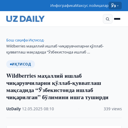
Инфографика
Махсус лойиҳалар
Ўз
Бош саҳифа
Иқтисод
›
›
Wildberries маҳаллий ишлаб чиқарувчиларни қўллаб-
қувватлаш мақсадида “Ўзбекистонда ишлаб …
ИҚТИСОД
Wildberries маҳаллий ишлаб
чиқарувчиларни қўллаб-қувватлаш
мақсадида “Ўзбекистонда ишлаб
чиқарилган” бўлимини ишга туширди
UzDaily
·
12.05.2025
·
08:10
·
339 views