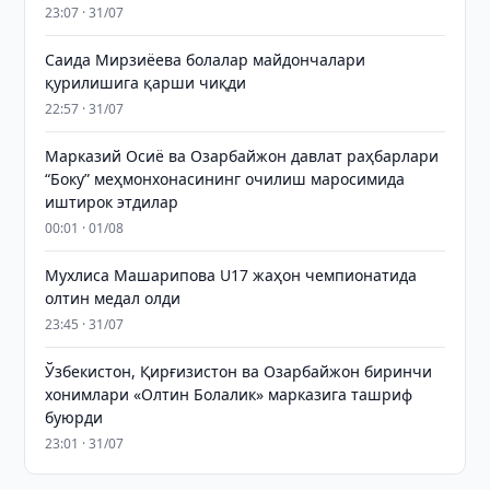
23:07 · 31/07
Саида Мирзиёева болалар майдончалари
қурилишига қарши чиқди
22:57 · 31/07
Марказий Осиё ва Озарбайжон давлат раҳбарлари
“Боку” меҳмонхонасининг очилиш маросимида
иштирок этдилар
00:01 · 01/08
Мухлиса Машарипова U17 жаҳон чемпионатида
олтин медал олди
23:45 · 31/07
Ўзбекистон, Қирғизистон ва Озарбайжон биринчи
хонимлари «Олтин Болалик» марказига ташриф
буюрди
23:01 · 31/07