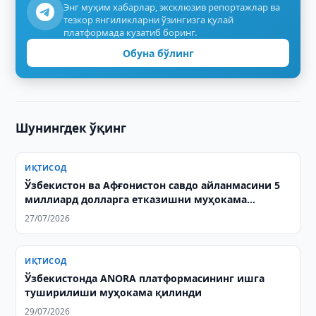
Энг муҳим хабарлар, эксклюзив репортажлар ва
тезкор янгиликларни ўзингизга қулай
платформада кузатиб боринг.
Обуна бўлинг
Шунингдек ўқинг
ИҚТИСОД
Ўзбекистон ва Афғонистон савдо айланмасини 5
миллиард долларга етказишни муҳокама
қилишди
27/07/2026
ИҚТИСОД
Ўзбекистонда ANORA платформасининг ишга
туширилиши муҳокама қилинди
29/07/2026