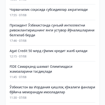
Чорвачилик соҳасида субсидиялар ажратилади
17:55 · 07/08
Президент Ўзбекистонда сунъий интеллектни
ривожлантиришнинг янги устувор йўналишларини
белгилаб берди
17:46 · 07/08
Agat Credit 50 млрд сўмлик кредит жалб қилади
12:15 · 07/08
FIDE Самарқанд шахмат Олимпиадаси
жамоаларини тасдиқлади
11:45 · 07/08
Ўзбекистон ва Иордания қишлоқ хўжалиги фанлари
бўйича меморандум имзоладилар
11:30 · 07/08