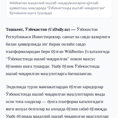
Wildberries маҳаллий ишлаб чиқарувчиларни қўллаб-
қувватлаш мақсадида “Ўзбекистонда ишлаб чиқарилган”
бўлимини ишга туширди
Тошкент, Ўзбекистон (UzDaily.uz) —
Ўзбекистон
Республикаси Инвестициялар, саноат ва савдо вазирлиги
билан ҳамкорликда энг йирик онлайн савдо
платформаларидан бири бўлган Wildberries ўз каталогида
“Ўзбекистонда ишлаб чиқарилган” номли махсус
бўлимни ишга туширди. Ушбу бўлим Ўзбекистонда
ишлаб чиқарилган маҳсулотларга бағишланган.
Эндиликда турли мамлакатлардан бўлган харидорлар
Ўзбекистонда ишлаб чиқарилган маҳсулотларни янада
осон топа оладилар — бунга платформа каталогидаги
янги визуал белгилар ва алоҳида бўлим сабаб бўлмоқда.
Ушбу бўлимда маҳаллий ишлаб чиқарилган маҳсулотлар