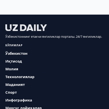
Ўзбекистоннинг етакчи янгиликлар порталы. 24/7 янгиликлар.
БЎЛИМЛАР
Ўзбекистон
Иқтисод
Молия
Технологиялар
Маданият
Спорт
Инфографика
Махсус лойиҳалар