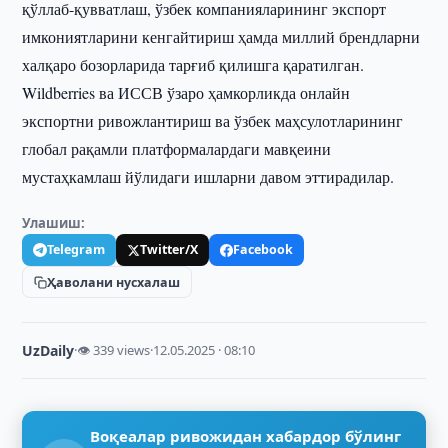
қўллаб-қувватлаш, ўзбек компанияларининг экспорт
имкониятларини кенгайтириш ҳамда миллий брендларни
халқаро бозорларида тарғиб қилишга қаратилган.
Wildberries ва ИССВ ўзаро ҳамкорликда онлайн
экспортни ривожлантириш ва ўзбек маҳсулотларининг
глобал рақамли платформалардаги мавқеини
мустаҳкамлаш йўлидаги ишларни давом эттирадилар.
Улашиш:
Telegram
Twitter/X
Facebook
Ҳаволани нусхалаш
UzDaily
·
👁 339 views
·
12.05.2025 · 08:10
Воқеалар ривожидан хабардор бўлинг