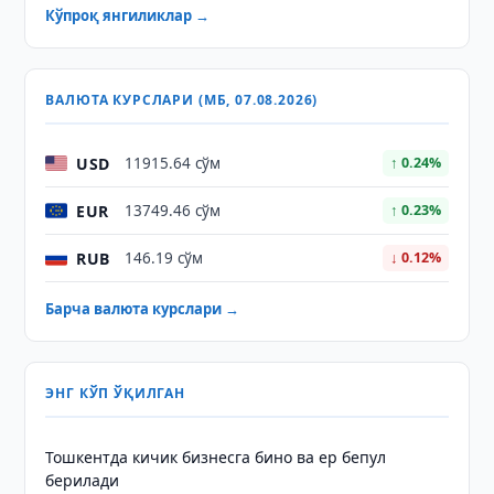
Кўпроқ янгиликлар →
ВАЛЮТА КУРСЛАРИ (МБ, 07.08.2026)
USD
11915.64 сўм
↑ 0.24%
EUR
13749.46 сўм
↑ 0.23%
RUB
146.19 сўм
↓ 0.12%
Барча валюта курслари →
ЭНГ КЎП ЎҚИЛГАН
Тошкентда кичик бизнесга бино ва ер бепул
берилади