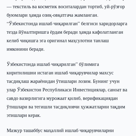
— текстиль ва косметик воситалардан тортиб, уй-рўзғор
буюмлари ҳамда озиқ-овқатгача жамланган.
“Ўзбекистонда ишлаб чиқарилган” белгиси харидорларга
тезда йўналтиришга ёрдам беради ҳамда кафолатланган
келиб чиқишга эга оригинал маҳсулотни танлаш
имконини беради.
Ўзбекистонда ишлаб чиқарилган” бўлимига
киритилишни истаган ишлаб чиқарувчилар махсус
тасдиқлаш жараёнидан ўтишлари лозим. Бунинг учун
улар Ўзбекистон Республикаси Инвестициялар, саноат ва
савдо вазирлигига мурожаат қилиб, верификациядан
ўтишлари ва тегишли тасдиқловчи ҳужжатларни тақдим
этишлари керак.
Мазкур ташаббус маҳаллий ишлаб чиқарувчиларни