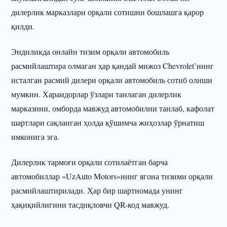
дилерлик марказлари орқали сотишни бошлашга қарор
қилди.
Эндиликда онлайн тизим орқали автомобиль
расмийлаштира олмаган ҳар қандай мижоз Chevrolet’нинг
исталган расмий дилери орқали автомобиль сотиб олиши
мумкин. Хараидорлар ўзлари танлаган дилерлик
марказини, омборда мавжуд автомобилни танлаб, кафолат
шартлари сақланган ҳолда қўшимча жиҳозлар ўрнатиш
имконига эга.
Дилерлик тармоғи орқали сотилаётган барча
автомобиллар «UzAuto Motors»нинг ягона тизими орқали
расмийлаштирилади. Ҳар бир шартномада унинг
ҳақиқийлигини тасдиқловчи QR-код мавжуд.