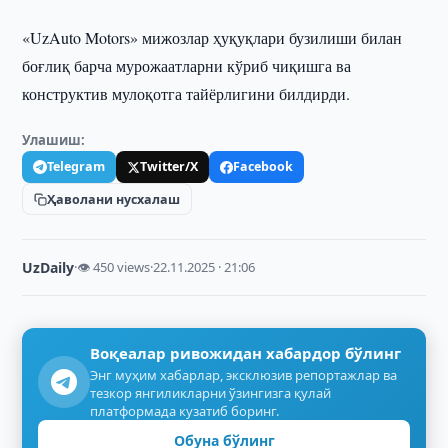
«UzAuto Motors» мижозлар ҳуқуқлари бузилиши билан
боғлиқ барча мурожаатларни кўриб чиқишга ва
конструктив мулоқотга тайёрлигини билдирди.
Улашиш:
Telegram
Twitter/X
Facebook
Ҳаволани нусхалаш
UzDaily
·
👁 450 views
·
22.11.2025 · 21:06
Воқеалар ривожидан хабардор бўлинг
Энг муҳим хабарлар, эксклюзив репортажлар ва
тезкор янгиликларни ўзингизга қулай
платформада кузатиб боринг.
Обуна бўлинг