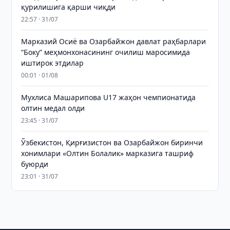
қурилишига қарши чиқди
22:57 · 31/07
Марказий Осиё ва Озарбайжон давлат раҳбарлари
“Боку” меҳмонхонасининг очилиш маросимида
иштирок этдилар
00:01 · 01/08
Мухлиса Машарипова U17 жаҳон чемпионатида
олтин медал олди
23:45 · 31/07
Ўзбекистон, Қирғизистон ва Озарбайжон биринчи
хонимлари «Олтин Болалик» марказига ташриф
буюрди
23:01 · 31/07