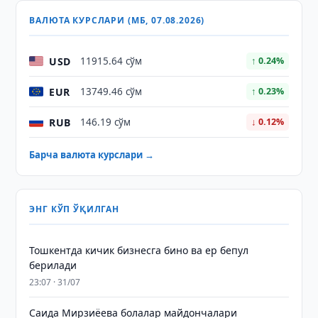
ВАЛЮТА КУРСЛАРИ (МБ, 07.08.2026)
USD
11915.64 сўм
↑ 0.24%
EUR
13749.46 сўм
↑ 0.23%
RUB
146.19 сўм
↓ 0.12%
Барча валюта курслари →
ЭНГ КЎП ЎҚИЛГАН
Тошкентда кичик бизнесга бино ва ер бепул
берилади
23:07 · 31/07
Саида Мирзиёева болалар майдончалари