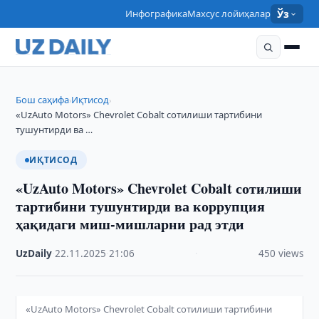
Инфографика
Махсус лойиҳалар
Ўз
Бош саҳифа
Иқтисод
›
›
«UzAuto Motors» Chevrolet Cobalt сотилиши тартибини
тушунтирди ва …
ИҚТИСОД
«UzAuto Motors» Chevrolet Cobalt сотилиши
тартибини тушунтирди ва коррупция
ҳақидаги миш-мишларни рад этди
UzDaily
·
22.11.2025
·
21:06
·
450 views
«UzAuto Motors» Chevrolet Cobalt сотилиши тартибини