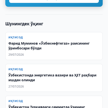
Шунингдек ўқинг
ИҚТИСОД
Фарид Муминов «Ўзбекнефтегаз» раисининг
ўринбосари бўлди
29/07/2026
ИҚТИСОД
Ўзбекистонда энергетика вазири ва ҲЕТ раҳбари
ишдан олинди
27/07/2026
ИҚТИСОД
Ўзбекистон Туркиядаги саммитда ўзининг