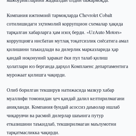
Компания ижтимоий тармоқларда Chevrolet Cobalt
сотилишидаги эҳтимолий коррупцион схемалар ҳақида
тарқалган хабарларга ҳам изоҳ берди. «UzAuto Motors»
коррупцияга нисбатан мутлақ тоқатсизлик сиёсатига амал
қилишини таъкидлади ва дилерлик марказларида ҳар
қандай ноқонуний ҳаракат ёки пул талаб қилиш
ҳолатлари юз берганда дарҳол Комплаенс департаментига
мурожаат қилишга чақирди.
Олиб борилган текширув натижасида мазкур хабар
муаллифи томонидан ҳеч қандай далил келтирилмагани
аниқланди. Компания бундай асоссиз даъволар ишлаб
чиқарувчи ва расмий дилерлар шаънига путур
етказишини таъкидлаб, текширилмаган маълумотни
тарқатмасликка чақирди.