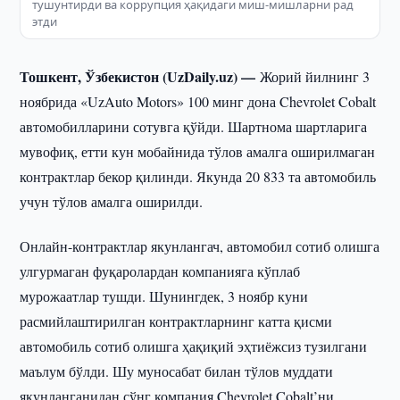
тушунтирди ва коррупция ҳақидаги миш-мишларни рад
этди
Тошкент, Ўзбекистон (UzDaily.uz) —
Жорий йилнинг 3
ноябрида «UzAuto Motors» 100 минг дона Chevrolet Cobalt
автомобилларини сотувга қўйди. Шартнома шартларига
мувофиқ, етти кун мобайнида тўлов амалга оширилмаган
контрактлар бекор қилинди. Якунда 20 833 та автомобиль
учун тўлов амалга оширилди.
Онлайн-контрактлар якунлангач, автомобил сотиб олишга
улгурмаган фуқаролардан компанияга кўплаб
мурожаатлар тушди. Шунингдек, 3 ноябр куни
расмийлаштирилган контрактларнинг катта қисми
автомобиль сотиб олишга ҳақиқий эҳтиёжсиз тузилгани
маълум бўлди. Шу муносабат билан тўлов муддати
якунланганидан сўнг компания Chevrolet Cobalt’ни