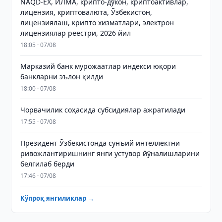
NAQD-EX, ИЛМА, крипто-дўкон, криптоактивлар,
лицензия, криптовалюта, Ўзбекистон,
лицензиялаш, крипто хизматлари, электрон
лицензиялар реестри, 2026 йил
18:05 · 07/08
Марказий банк мурожаатлар индекси юқори
банкларни эълон қилди
18:00 · 07/08
Чорвачилик соҳасида субсидиялар ажратилади
17:55 · 07/08
Президент Ўзбекистонда сунъий интеллектни
ривожлантиришнинг янги устувор йўналишларини
белгилаб берди
17:46 · 07/08
Кўпроқ янгиликлар →