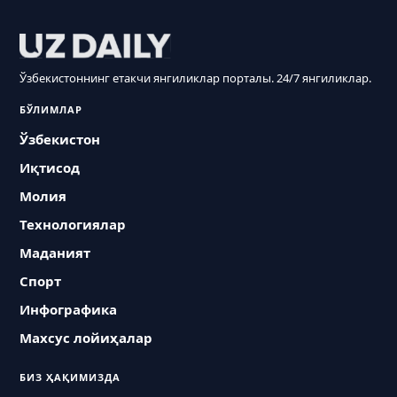
Ўзбекистоннинг етакчи янгиликлар порталы. 24/7 янгиликлар.
БЎЛИМЛАР
Ўзбекистон
Иқтисод
Молия
Технологиялар
Маданият
Спорт
Инфографика
Махсус лойиҳалар
БИЗ ҲАҚИМИЗДА