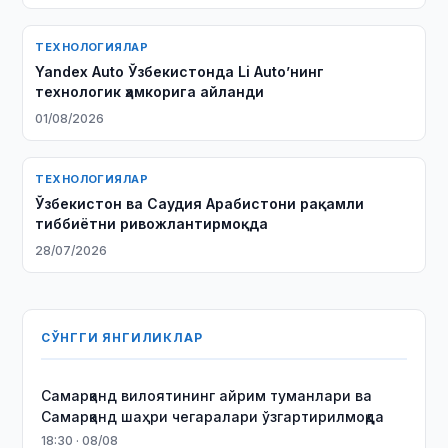
ТЕХНОЛОГИЯЛАР
Yandex Auto Ўзбекистонда Li Auto’нинг
технологик ҳамкорига айланди
01/08/2026
ТЕХНОЛОГИЯЛАР
Ўзбекистон ва Саудия Арабистони рақамли
тиббиётни ривожлантирмоқда
28/07/2026
СЎНГГИ ЯНГИЛИКЛАР
Самарқанд вилоятининг айрим туманлари ва
Самарқанд шаҳри чегаралари ўзгартирилмоқда
18:30 · 08/08