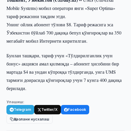
Mobile Systems) мобил оператори янги «Super Optima»
тариф режасини тақдим этди.
Унинг ойлик абонент тўлови $8. Тариф режасига эса
Ўзбекистон бўйлаб 700 дақиқа бепул қўнғироқлар ва 350
мегабайт мобил Интернети киритилган.
Бунлан ташқари, тариф учун «Тўлдирилганлик учун
бонус» акцияси амал қилмоқда – абонент ҳисобини бир
мартада $4 ва ундан кўпроққа тўлдирганда, унга UMS
тармоғи доирасида қўнғироқлар учун 7 кунга 400 дақиқа
берилади.
Улашиш:
Telegram
Twitter/X
Facebook
Ҳаволани нусхалаш