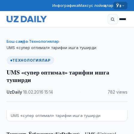
Инфографика
Махсус лойиҳалар
Ўз
Бош саҳифа
Технологиялар
›
›
UMS «супер оптимал» тарифни ишга туширди
ТЕХНОЛОГИЯЛАР
UMS «супер оптимал» тарифни ишга
туширди
UzDaily
·
18.02.2016
·
15:14
·
782 views
UMS «супер оптимал» тарифни ишга туширди
Тошкент, Ўзбекистон (UzDaily.uz) --
UMS (Universal