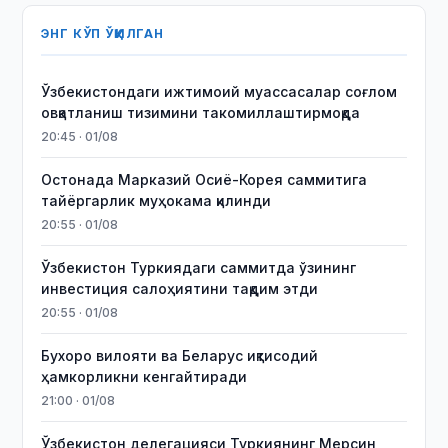
ЭНГ КЎП ЎҚИЛГАН
Ўзбекистондаги ижтимоий муассасалар соғлом
овқатланиш тизимини такомиллаштирмоқда
20:45 · 01/08
Остонада Марказий Осиё-Корея саммитига
тайёргарлик муҳокама қилинди
20:55 · 01/08
Ўзбекистон Туркиядаги саммитда ўзининг
инвестиция салоҳиятини тақдим этди
20:55 · 01/08
Бухоро вилояти ва Беларус иқтисодий
ҳамкорликни кенгайтиради
21:00 · 01/08
Ўзбекистон делегацияси Туркиянинг Мерсин