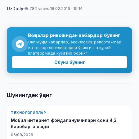
UzDaily
·
👁 782 views
·
18.02.2016 · 15:14
Воқеалар ривожидан хабардор бўлинг
Энг муҳим хабарлар, эксклюзив репортажлар
ва тезкор янгиликларни ўзингизга қулай
платформада кузатиб боринг.
Обуна бўлинг
Шунингдек ўқинг
ТЕХНОЛОГИЯЛАР
Мобил интернет фойдаланувчилари сони 4,3
баробарга ошди
06/08/2026