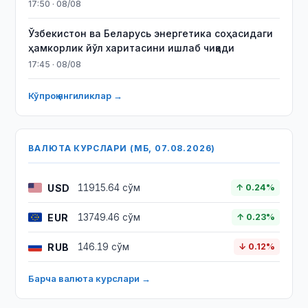
17:50 · 08/08
Ўзбекистон ва Беларусь энергетика соҳасидаги
ҳамкорлик йўл харитасини ишлаб чиқади
17:45 · 08/08
Кўпроқ янгиликлар →
ВАЛЮТА КУРСЛАРИ (МБ, 07.08.2026)
USD
11915.64 сўм
↑ 0.24%
EUR
13749.46 сўм
↑ 0.23%
RUB
146.19 сўм
↓ 0.12%
Барча валюта курслари →