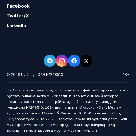
Facebook
Twitter/X
LinkedIn
© 2026 UzDaily · ОАВ №248510
18+
UzDaily.uz материалларидан фойдаланиш фақат таҳририятнинг ёзма
рухсати билан амалга оширилади. Интернет-оммавий ахборот
воситаси сифатида давлат рўйхатидан ўтганлиги тўғрисидаги
гувоҳнома №248510, 2024 йил 1 апрель. Муассис: «Daily Media»
хусусий корхонаси. Манзил: Ўзбекистон, 100180, Тошкент шаҳри,
Юнусобод тумани, 12-27-73. Электрон почта: info@uzdaily.com. Бош
муҳаррир: Умаров Анвар Абрарджанович. Муаллифлар фикри
таҳририят нуқтаи назарига мос келмаслиги мумкин.