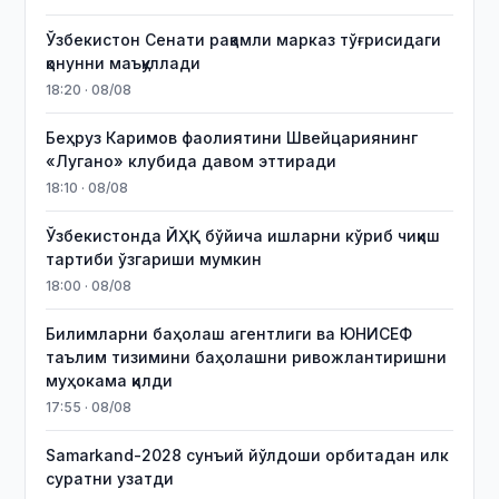
Ўзбекистон Сенати рақамли марказ тўғрисидаги
қонунни маъқуллади
18:20 · 08/08
Беҳруз Каримов фаолиятини Швейцариянинг
«Лугано» клубида давом эттиради
18:10 · 08/08
Ўзбекистонда ЙҲҚ бўйича ишларни кўриб чиқиш
тартиби ўзгариши мумкин
18:00 · 08/08
Билимларни баҳолаш агентлиги ва ЮНИСЕФ
таълим тизимини баҳолашни ривожлантиришни
муҳокама қилди
17:55 · 08/08
Samarkand-2028 сунъий йўлдоши орбитадан илк
суратни узатди