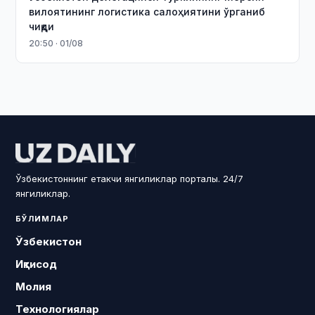
вилоятининг логистика салоҳиятини ўрганиб
чиқди
20:50 · 01/08
Ўзбекистоннинг етакчи янгиликлар порталы. 24/7
янгиликлар.
БЎЛИМЛАР
Ўзбекистон
Иқтисод
Молия
Технологиялар