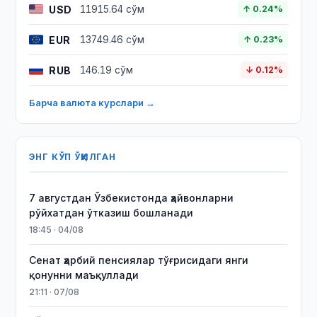
USD
11915.64 сўм
↑ 0.24%
EUR
13749.46 сўм
↑ 0.23%
RUB
146.19 сўм
↓ 0.12%
Барча валюта курслари →
ЭНГ КЎП ЎҚИЛГАН
7 августдан Ўзбекистонда ҳайвонларни
рўйхатдан ўтказиш бошланади
18:45 · 04/08
Сенат ҳарбий пенсиялар тўғрисидаги янги
қонунни маъқуллади
21:11 · 07/08