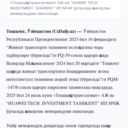
«Тошшаҳартрансхизмат» АЖ ва “HUAWEI TECH.
INVESTMENT TASHKENT” ИП МЧЖ ўртасида ҳамкорлик
меморандуми имзоланди
Тошкент, Ўзбекистон (UzDaily.uz) —
Ўзбекистон
Республикаси Президентининг 2023 йил 16 февралдаги
“Жамоат транспорти тизимини ислоҳ қилиш чора-
тадбирлари тўғрисида”ги PQ-59-сонли қарори ҳамда
Вазирлар Маҳкамасининг 2024 йил 20 мартдаги “Тошкент
шаҳрида жамоат транспортини бошқаришнинг ягона
интеллектуал тизимини жорий этиш тўғрисида”ги PQM-
-147/8-сонли қарори ижросини таъминлаш мақсадида,
2025 йил 24 июль куни «Тошшаҳартрансхизмат» АЖ ва
“HUAWEI TECH. INVESTMENT TASHKENT” ИП МЧЖ
ўртасида ҳамкорлик меморандуми имзоланди.
Ушбу меморандум доирасида синов тариқасида шаҳар