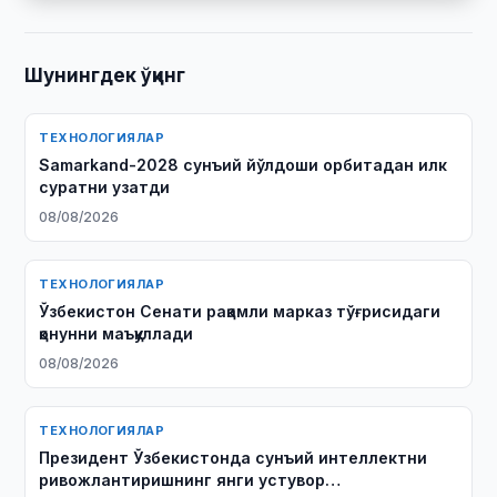
Шунингдек ўқинг
ТЕХНОЛОГИЯЛАР
Samarkand-2028 сунъий йўлдоши орбитадан илк
суратни узатди
08/08/2026
ТЕХНОЛОГИЯЛАР
Ўзбекистон Сенати рақамли марказ тўғрисидаги
қонунни маъқуллади
08/08/2026
ТЕХНОЛОГИЯЛАР
Президент Ўзбекистонда сунъий интеллектни
ривожлантиришнинг янги устувор