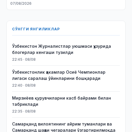
йўналишларини белгилаб берди
07/08/2026
СЎНГГИ ЯНГИЛИКЛАР
Ўзбекистон Журналистлар уюшмаси ҳузурида
блогерлар кенгаши тузилди
22:45 · 08/08
Ўзбекистонлик ҳакамлар Осиё Чемпионлар
лигаси саралаш ўйинларини бошқаради
22:40 · 08/08
Мирзиёев қурувчиларни касб байрами билан
табриклади
22:35 · 08/08
Самарқанд вилоятининг айрим туманлари ва
Самарқанд шаҳри чегаралари ўзгартирилмоқда