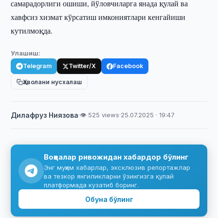
самарадорлиги ошиши, йўловчиларга янада қулай ва
хавфсиз хизмат кўрсатиш имкониятлари кенгайиши
кутилмоқда.
Улашиш:
Telegram
Twitter/X
Facebook
Ҳаволани нусхалаш
Дилафруз Ниязова
·
👁 525 views
·
25.07.2025 · 19:47
Воқеалар ривожидан хабардор бўлинг
Энг муҳим хабарлар, эксклюзив репортажлар
ва тезкор янгиликларни ўзингизга қулай
платформада кузатиб боринг.
Обуна бўлинг