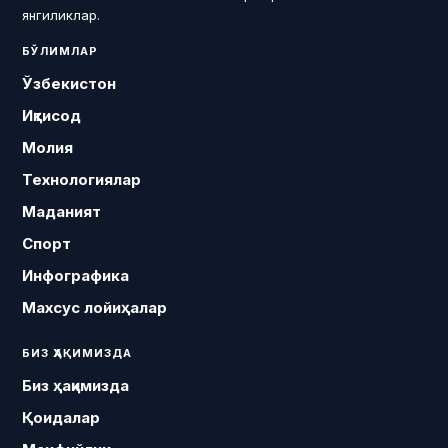
янгиликлар.
БЎЛИМЛАР
Ўзбекистон
Иқтисод
Молия
Технологиялар
Маданият
Спорт
Инфографика
Махсус лойиҳалар
БИЗ ҲАҚИМИЗДА
Биз ҳақимизда
Қоидалар