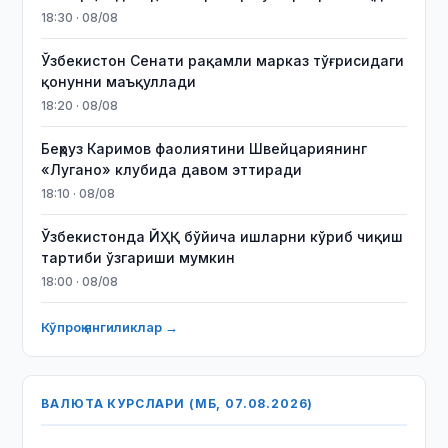
18:30 · 08/08
Ўзбекистон Сенати рақамли марказ тўғрисидаги
қонунни маъқуллади
18:20 · 08/08
Беҳруз Каримов фаолиятини Швейцариянинг
«Лугано» клубида давом эттиради
18:10 · 08/08
Ўзбекистонда ЙҲҚ бўйича ишларни кўриб чиқиш
тартиби ўзгариши мумкин
18:00 · 08/08
Кўпроқ янгиликлар →
ВАЛЮТА КУРСЛАРИ (МБ, 07.08.2026)