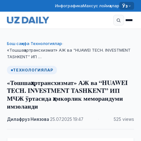
Инфографика
Махсус лойиҳалар
Ўз
Бош саҳифа
Технологиялар
›
›
«Тошшаҳартрансхизмат» АЖ ва “HUAWEI TECH. INVESTMENT
TASHKENT” ИП …
ТЕХНОЛОГИЯЛАР
«Тошшаҳартрансхизмат» АЖ ва “HUAWEI
TECH. INVESTMENT TASHKENT” ИП
МЧЖ ўртасида ҳамкорлик меморандуми
имзоланди
Дилафруз Ниязова
·
25.07.2025
·
19:47
·
525 views