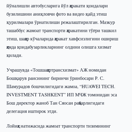
йўналишли автобусларига йўл ҳаракати қоидалари
бузилишини аниқловчи фото ва видео қайд этиш
қурилмалари ўрнатилиши режалаштирилган. Мазкур
ташаббус жамоат транспорти ҳаракатини тўғри ташкил
этиш, шаҳар кўчаларида ҳаракат хавфсизлигини ошириш
ҳамда қоидабузарликларнинг олдини олишга хизмат
қилади.
Учрашувда «Тошшаҳартрансхизмат» АЖ номидан
Бошқарув раисининг биринчи ўринбосари Р. С.
Шамурадов бошчилигидаги жамоа, “HUAWEI TECH.
INVESTMENT TASHKENT” ИП МЧЖ томонидан эса
Бош директор жаноб Тан Сяосан раҳбарлигидаги
делегация иштирок этди.
Лойиҳа натижасида жамоат транспорти тизимининг