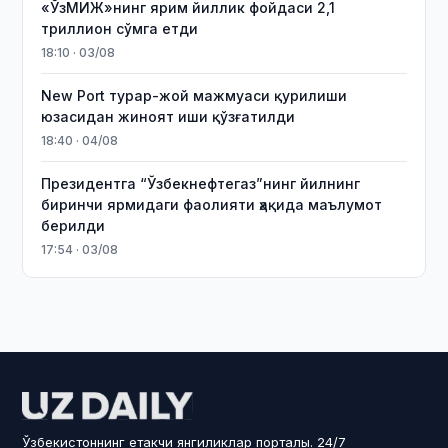
«ЎзМИЖ»нинг ярим йиллик фойдаси 2,1
триллион сўмга етди
18:10 · 03/08
New Port турар-жой мажмуаси қурилиши
юзасидан жиноят иши қўзғатилди
18:40 · 04/08
Президентга “Ўзбекнефтегаз”нинг йилнинг
биринчи ярмидаги фаолияти ҳақида маълумот
берилди
17:54 · 03/08
Ўзбекистоннинг етакчи янгиликлар порталы. 24/7