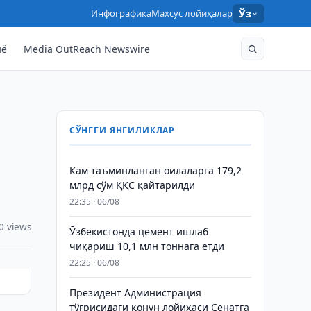
Инфографика
Махсус лойиҳалар
Ўз
нё
Media OutReach Newswire
СЎНГГИ ЯНГИЛИКЛАР
Кам таъминланган оилаларга 179,2
млрд сўм ҚҚС қайтарилди
22:35 · 06/08
0 views
Ўзбекистонда цемент ишлаб
чиқариш 10,1 млн тоннага етди
22:25 · 06/08
Президент Администрация
тўғрисидаги қонун лойиҳаси Сенатга