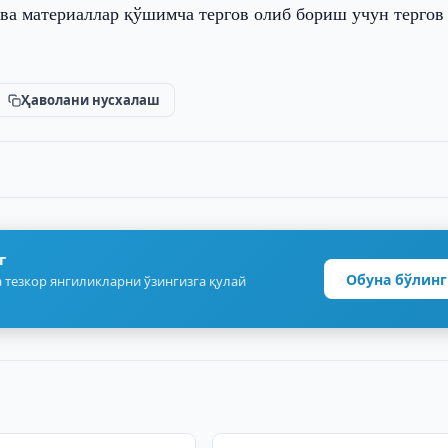
ва материаллар қўшимча тергов олиб бориш учун тергов
Ҳаволани нусхалаш
г
Обуна бўлинг
 тезкор янгиликларни ўзингизга қулай