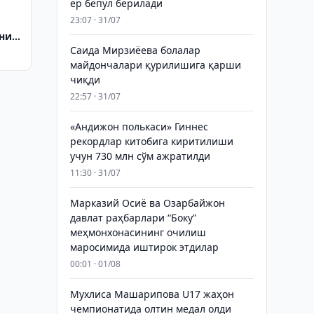
ер бепул берилади
23:07 · 31/07
ни
Саида Мирзиёева болалар
майдончалари қурилишига қарши
чиқди
22:57 · 31/07
«Андижон полькаси» Гиннес
рекордлар китобига киритилиши
учун 730 млн сўм ажратилди
11:30 · 31/07
Марказий Осиё ва Озарбайжон
давлат раҳбарлари “Боку”
меҳмонхонасининг очилиш
маросимида иштирок этдилар
00:01 · 01/08
Мухлиса Машарипова U17 жаҳон
чемпионатида олтин медал олди