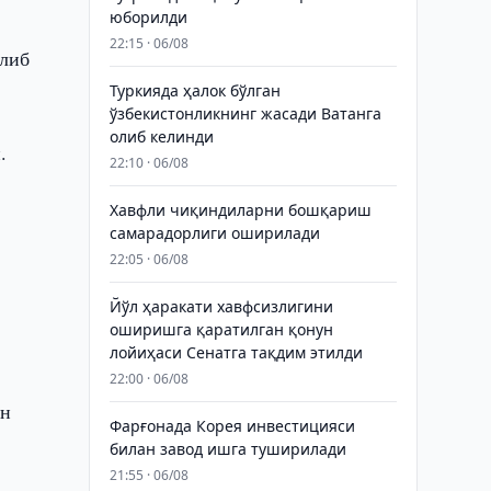
юборилди
22:15 · 06/08
олиб
Туркияда ҳалок бўлган
ўзбекистонликнинг жасади Ватанга
олиб келинди
.
22:10 · 06/08
Хавфли чиқиндиларни бошқариш
самарадорлиги оширилади
22:05 · 06/08
Йўл ҳаракати хавфсизлигини
оширишга қаратилган қонун
лойиҳаси Сенатга тақдим этилди
22:00 · 06/08
ан
Фарғонада Корея инвестицияси
билан завод ишга туширилади
21:55 · 06/08