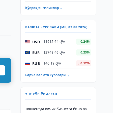
Кўпроқ янгиликлар →
ВАЛЮТА КУРСЛАРИ (МБ, 07.08.2026)
USD
11915.64 сўм
↑ 0.24%
EUR
13749.46 сўм
↑ 0.23%
RUB
146.19 сўм
↓ 0.12%
Барча валюта курслари →
ЭНГ КЎП ЎҚИЛГАН
Тошкентда кичик бизнесга бино ва