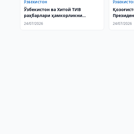
ЎЗБЕКИСТОН
ЎЗБЕКИСТО
Ўзбекистон ва Хитой ТИВ
Қозоғист
раҳбарлари ҳамкорликни
Президен
муҳокама қилди
етакчиси
24/07/2026
24/07/2026
табрикла