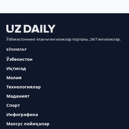
Ўзбекистоннинг етакчи янгиликлар порталы. 24/7 янгиликлар.
БЎЛИМЛАР
Ўзбекистон
Иқтисод
Молия
Технологиялар
Маданият
Спорт
Инфографика
Махсус лойиҳалар