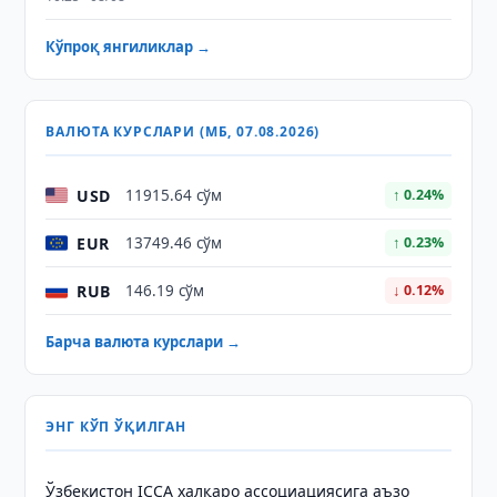
Кўпроқ янгиликлар →
ВАЛЮТА КУРСЛАРИ (МБ, 07.08.2026)
USD
11915.64 сўм
↑ 0.24%
EUR
13749.46 сўм
↑ 0.23%
RUB
146.19 сўм
↓ 0.12%
Барча валюта курслари →
ЭНГ КЎП ЎҚИЛГАН
Ўзбекистон ICCA халқаро ассоциациясига аъзо