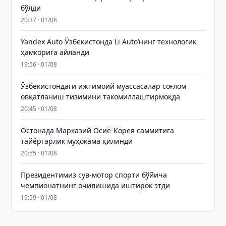
бўлди
20:37 · 01/08
Yandex Auto Ўзбекистонда Li Auto’нинг технологик
ҳамкорига айланди
19:56 · 01/08
Ўзбекистондаги ижтимоий муассасалар соғлом
овқатланиш тизимини такомиллаштирмоқда
20:45 · 01/08
Остонада Марказий Осиё-Корея саммитига
тайёргарлик муҳокама қилинди
20:55 · 01/08
Президентимиз сув-мотор спорти бўйича
чемпионатнинг очилишида иштирок этди
19:59 · 01/08