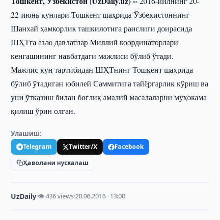
Тошкент, Ўзбекистон (UzDaily.uz) --
2016-йилнинг 20-
22-июнь кунлари Тошкент шаҳрида Ўзбекистоннинг
Шанхай ҳамкорлик ташкилотига раислиги доирасида
ШҲТга аъзо давлатлар Миллий координаторлари
кенгашининг навбатдаги мажлиси бўлиб ўтади.
Мажлис кун тартибидан ШҲТнинг Тошкент шаҳрида
бўлиб ўтадиган юбилей Саммитига тайёргарлик кўриш ва
уни ўтказиш билан боғлиқ амалий масалаларни муҳокама
қилиш ўрин олган.
Улашиш:
Telegram
Twitter/X
Facebook
Ҳаволани нусхалаш
UzDaily
·
👁 436 views
·
20.06.2016 · 13:00