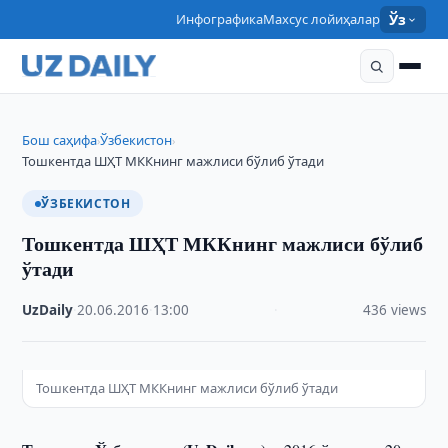
Инфографика
Махсус лойиҳалар
Ўз
Бош саҳифа
Ўзбекистон
›
›
Тошкентда ШҲТ МККнинг мажлиси бўлиб ўтади
ЎЗБЕКИСТОН
Тошкентда ШҲТ МККнинг мажлиси бўлиб
ўтади
UzDaily
·
20.06.2016
·
13:00
·
436 views
Тошкентда ШҲТ МККнинг мажлиси бўлиб ўтади