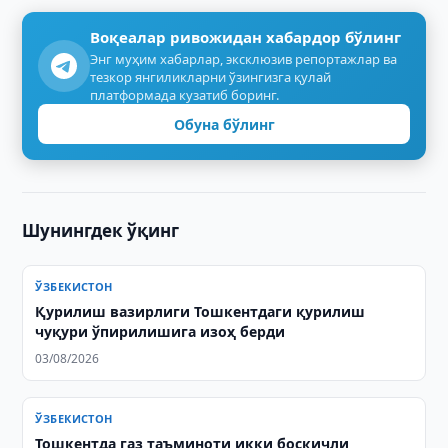
Воқеалар ривожидан хабардор бўлинг
Энг муҳим хабарлар, эксклюзив репортажлар ва
тезкор янгиликларни ўзингизга қулай
платформада кузатиб боринг.
Обуна бўлинг
Шунингдек ўқинг
ЎЗБЕКИСТОН
Қурилиш вазирлиги Тошкентдаги қурилиш
чуқури ўпирилишига изоҳ берди
03/08/2026
ЎЗБЕКИСТОН
Тошкентда газ таъминоти икки босқичли