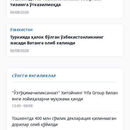
тизимга ўтказилмоқда
06/08/2026
ЎЗБЕКИСТОН
Туркияда ҳалок бўлган ўзбекистонликнинг
жасади Ватанга олиб келинди
06/08/2026
СЎНГГИ ЯНГИЛИКЛАР
"Ўзтўқимачиликсаноат" Хитойнинг Yifa Group билан
янги лойиҳаларни муҳокама қилди
12:45 · 08/08
Тошкентда 400 млн сўмлик декларация қилинмаган
дорилар олиб қўйилди