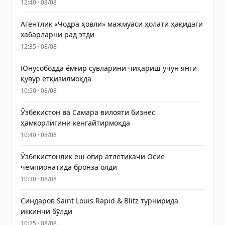
12:40 · 08/08
Агентлик «Чодра ҳовли» мажмуаси ҳолати ҳақидаги
хабарларни рад этди
12:35 · 08/08
Юнусободда ёмғир сувларини чиқариш учун янги
қувур ётқизилмоқда
10:50 · 08/08
Ўзбекистон ва Самара вилояти бизнес
ҳамкорлигини кенгайтирмоқда
10:40 · 08/08
Ўзбекистонлик ёш оғир атлетикачи Осиё
чемпионатида бронза олди
10:30 · 08/08
Синдаров Saint Louis Rapid & Blitz турнирида
иккинчи бўлди
10:25 · 08/08