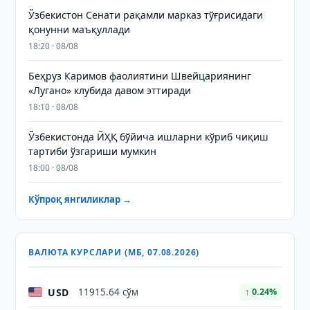
Ўзбекистон Сенати рақамли марказ тўғрисидаги
қонунни маъқуллади
18:20 · 08/08
Беҳруз Каримов фаолиятини Швейцариянинг
«Лугано» клубида давом эттиради
18:10 · 08/08
Ўзбекистонда ЙҲҚ бўйича ишларни кўриб чиқиш
тартиби ўзгариши мумкин
18:00 · 08/08
Кўпроқ янгиликлар →
ВАЛЮТА КУРСЛАРИ (МБ, 07.08.2026)
USD
11915.64 сўм
↑ 0.24%