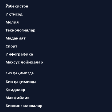
Ўзбекистон
Иқтисод
Молия
Технологиялар
Маданият
Спорт
Инфографика
Махсус лойиҳалар
БИЗ ҲАҚИМИЗДА
Биз ҳақимизда
Қоидалар
Макфийлик
Бизнинг иловалар