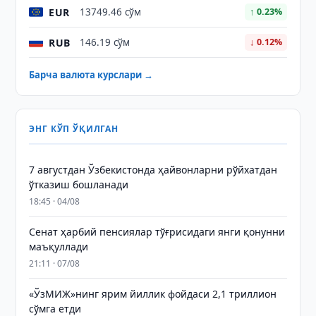
EUR
13749.46 сўм
↑ 0.23%
RUB
146.19 сўм
↓ 0.12%
Барча валюта курслари →
ЭНГ КЎП ЎҚИЛГАН
7 августдан Ўзбекистонда ҳайвонларни рўйхатдан
ўтказиш бошланади
18:45 · 04/08
Сенат ҳарбий пенсиялар тўғрисидаги янги қонунни
маъқуллади
21:11 · 07/08
«ЎзМИЖ»нинг ярим йиллик фойдаси 2,1 триллион
сўмга етди