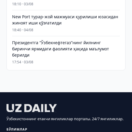
18:10 · 03/08
New Port турар-жой мажмуаси қурилиши юзасидан
жиноят иши қўзғатилди
18:40 · 04/08
Президентга “Ўзбекнефтегаз”нинг йилнинг
биринчи ярмидаги фаолияти ҳақида маълумот
берилди
17:54 · 03/08
Ўзбекистоннинг етакчи янгиликлар порталы. 24/7 янгиликлар.
БЎЛИМЛАР