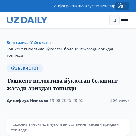
Инфографика
Махсус лойиҳалар
Ўз
Бош саҳифа
Ўзбекистон
›
›
Тошкент вилоятида йўқолган боланинг жасади ариқдан
топилди
ЎЗБЕКИСТОН
Тошкент вилоятида йўқолган боланинг
жасади ариқдан топилди
Дилафруз Ниязова
·
19.08.2025
·
20:55
·
304 views
Тошкент вилоятида йўқолган боланинг жасади ариқдан
топилди