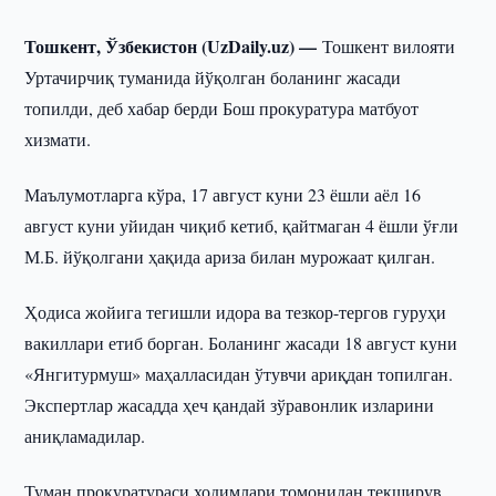
Тошкент, Ўзбекистон (UzDaily.uz) —
Тошкент вилояти
Уртачирчиқ туманида йўқолган боланинг жасади
топилди, деб хабар берди Бош прокуратура матбуот
хизмати.
Маълумотларга кўра, 17 август куни 23 ёшли аёл 16
август куни уйидан чиқиб кетиб, қайтмаган 4 ёшли ўғли
М.Б. йўқолгани ҳақида ариза билан мурожаат қилган.
Ҳодиса жойига тегишли идора ва тезкор-тергов гуруҳи
вакиллари етиб борган. Боланинг жасади 18 август куни
«Янгитурмуш» маҳалласидан ўтувчи ариқдан топилган.
Экспертлар жасадда ҳеч қандай зўравонлик изларини
аниқламадилар.
Туман прокуратураси ходимлари томонидан текширув