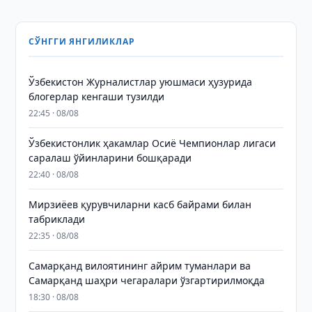
СЎНГГИ ЯНГИЛИКЛАР
Ўзбекистон Журналистлар уюшмаси ҳузурида
блогерлар кенгаши тузилди
22:45 · 08/08
Ўзбекистонлик ҳакамлар Осиё Чемпионлар лигаси
саралаш ўйинларини бошқаради
22:40 · 08/08
Мирзиёев қурувчиларни касб байрами билан
табриклади
22:35 · 08/08
Самарқанд вилоятининг айрим туманлари ва
Самарқанд шаҳри чегаралари ўзгартирилмоқда
18:30 · 08/08