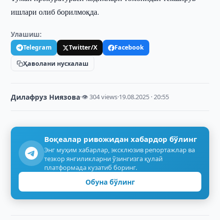
ишлари олиб борилмоқда.
Улашиш:
Telegram
Twitter/X
Facebook
Ҳаволани нусхалаш
Дилафруз Ниязова
·
👁 304 views
·
19.08.2025 · 20:55
Воқеалар ривожидан хабардор бўлинг
Энг муҳим хабарлар, эксклюзив репортажлар ва
тезкор янгиликларни ўзингизга қулай
платформада кузатиб боринг.
Обуна бўлинг