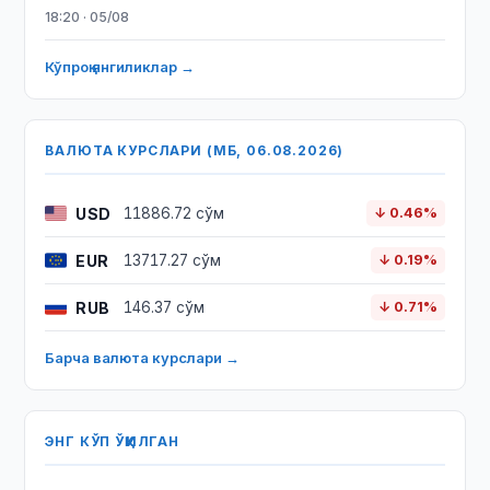
18:20 · 05/08
Кўпроқ янгиликлар →
ВАЛЮТА КУРСЛАРИ (МБ, 06.08.2026)
USD
11886.72 сўм
↓ 0.46%
EUR
13717.27 сўм
↓ 0.19%
RUB
146.37 сўм
↓ 0.71%
Барча валюта курслари →
ЭНГ КЎП ЎҚИЛГАН