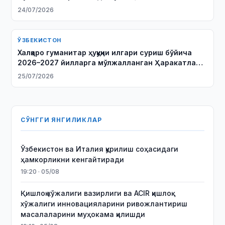
масалаларини муҳокама қилдилар
24/07/2026
ЎЗБЕКИСТОН
Халқаро гуманитар ҳуқуқни илгари суриш бўйича
2026–2027 йилларга мўлжалланган Ҳаракатлар
режаси имзоланди
25/07/2026
СЎНГГИ ЯНГИЛИКЛАР
Ўзбекистон ва Италия қурилиш соҳасидаги
ҳамкорликни кенгайтиради
19:20 · 05/08
Қишлоқ хўжалиги вазирлиги ва ACIR қишлоқ
хўжалиги инновацияларини ривожлантириш
масалаларини муҳокама қилишди