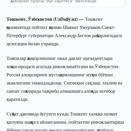
ҳамкорлик бўйича “йўл харитаси” имзоланди
Тошкент, Ўзбекистон (UzDaily.uz) —
Тошкент
ҳокимиятида пойтахт ҳокими Шавкат Умурзаков Санкт-
Петербург губернатори Александр Беглов раҳбарлигидаги
делегация билан учрашди.
Томонлар ҳамкорликнинг икки давлат президентлари
хоҳиш-иродаси асосида ривожланаётгани ва Ўзбекистон-
Россия алоқаларини мустаҳкамлашнинг муҳим бўғини
эканлигини таъкидладилар. Соғлиқни сақлаш, таълим ва
саноат соҳаларида тажриба алмашишга алоҳида эътибор
қаратилди.
Суҳбат давомида бугунги кунда Тошкент халққа хизмат
қилувчи шаҳарга айланганини, пойтахтни ривожлантириш
бўйича улкан ишлар амалга оширилаётгани, ҳаётбахш,