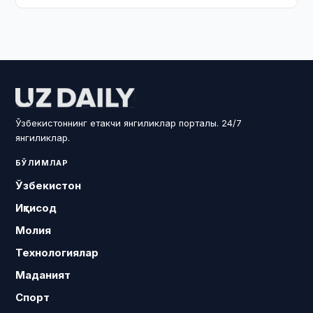
Ўзбекистоннинг етакчи янгиликлар порталы. 24/7
янгиликлар.
БЎЛИМЛАР
Ўзбекистон
Иқтисод
Молия
Технологиялар
Маданият
Спорт