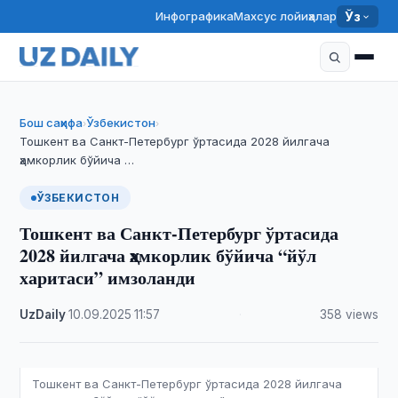
Инфографика
Махсус лойиҳалар
Ўз
Бош саҳифа
Ўзбекистон
›
›
Тошкент ва Санкт-Петербург ўртасида 2028 йилгача
ҳамкорлик бўйича …
ЎЗБЕКИСТОН
Тошкент ва Санкт-Петербург ўртасида
2028 йилгача ҳамкорлик бўйича “йўл
харитаси” имзоланди
UzDaily
·
10.09.2025
·
11:57
·
358 views
Тошкент ва Санкт-Петербург ўртасида 2028 йилгача