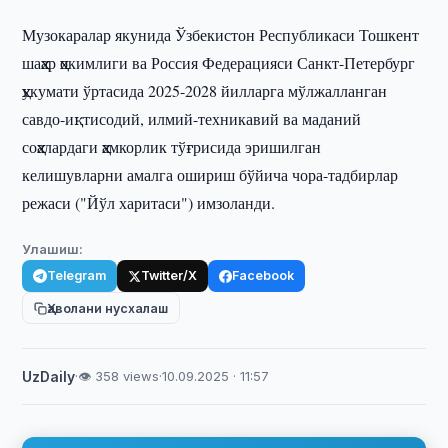
Музокаралар якунида Ўзбекистон Республикаси Тошкент
шаҳар ҳокимлиги ва Россия Федерацияси Санкт-Петербург
ҳукумати ўртасида 2025-2028 йилларга мўлжалланган
савдо-иқтисодий, илмий-техникавий ва маданий
соҳалардаги ҳамкорлик тўғрисида эришилган
келишувларни амалга ошириш бўйича чора-тадбирлар
режаси ("Йўл харитаси") имзоланди.
Улашиш:
Telegram
Twitter/X
Facebook
Ҳаволани нусхалаш
UzDaily
·
👁 358 views
·
10.09.2025 · 11:57