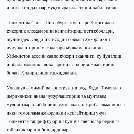
илиқ ва озода шаҳар муҳити яратилаётгани қайд этилди.
Тошкент ва Санкт-Петербург туманлари ўртасидаги
ҳамкорлик алоқаларини кенгайтириш истиқболлари,
шунингдек, савдо-иқтисодий соҳадаги ҳамкорликни
чуқурлаштириш масалалари муҳокама қилинди.
Ўзбекистон асосий савдо ҳамкори эканлиги, бу йўналиш
ишбилармонлик алоқаларини фаол ривожлантириш
билан тўлдирилиши таъкидланди.
Учрашув самимий ва конструктив руҳда ўтди. Томонлар
шерикликни янада чуқурлаштириш ва мунтазам
мулоқотлар олиб бориш, жумладан, тажриба алмашиш ва
икки томонлама ҳамкорликни кенгайтириш учун
Тошкентга ташриф буюриш бўйича тавсиялар беришга
тайёрликларини билдирдилар.