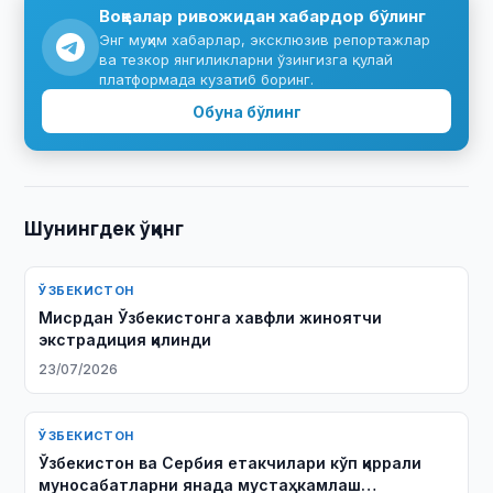
Воқеалар ривожидан хабардор бўлинг
Энг муҳим хабарлар, эксклюзив репортажлар
ва тезкор янгиликларни ўзингизга қулай
платформада кузатиб боринг.
Обуна бўлинг
Шунингдек ўқинг
ЎЗБЕКИСТОН
Мисрдан Ўзбекистонга хавфли жиноятчи
экстрадиция қилинди
23/07/2026
ЎЗБЕКИСТОН
Ўзбекистон ва Сербия етакчилари кўп қиррали
муносабатларни янада мустаҳкамлаш