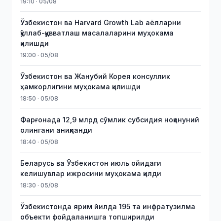
19:10 · 05/08
Ўзбекистон ва Harvard Growth Lab аёлларни
қўллаб-қувватлаш масалаларини муҳокама
қилишди
19:00 · 05/08
Ўзбекистон ва Жанубий Корея консуллик
ҳамкорлигини муҳокама қилишди
18:50 · 05/08
Фарғонада 12,9 млрд сўмлик субсидия ноқонуний
олингани аниқланди
18:40 · 05/08
Беларусь ва Ўзбекистон июль ойидаги
келишувлар ижросини муҳокама қилди
18:30 · 05/08
Ўзбекистонда ярим йилда 195 та инфратузилма
объекти фойдаланишга топширилди