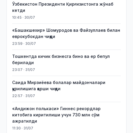
Ўзбекистон Президенти Қирғизистонга жўнаб
кетди
10:45 · 30/07
«Башакшехир» Шомуродов ва Файзуллаев билан
еврокубокдан чиқди
23:59 · 30/07
Тошкентда кичик бизнесга бино ва ер бепул
берилади
23:07 · 31/07
Саида Мирзиёева болалар майдончалари
қурилишига қарши чиқди
22:57 · 31/07
«Андижон полькаси» Гиннес рекордлар
китобига киритилиши учун 730 млн сўм
ажратилди
11:30 · 31/07