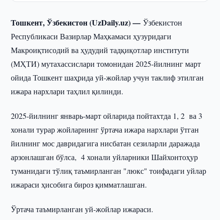
Тошкент, Ўзбекистон (UzDaily.uz) —
Ўзбекистон
Республикаси Вазирлар Маҳкамаси ҳузуридаги
Макроиқтисодий ва ҳудудий тадқиқотлар институти
(МҲТИ) мутахассислари томонидан 2025-йилнинг март
ойида Тошкент шаҳрида уй-жойлар учун таклиф этилган
ижара нархлари таҳлил қилинди.
2025-йилнинг январь-март ойларида пойтахтда 1, 2 ва 3
хонали турар жойларнинг ўртача ижара нархлари ўтган
йилнинг мос давридагига нисбатан сезиларли даражада
арзонлашган бўлса, 4 хонали уйларники Шайхонтоҳур
туманидаги тўлиқ таъмирланган "люкс" тоифадаги уйлар
ижараси ҳисобига бироз қимматлашган.
Ўртача таъмирланган уй-жойлар ижараси.