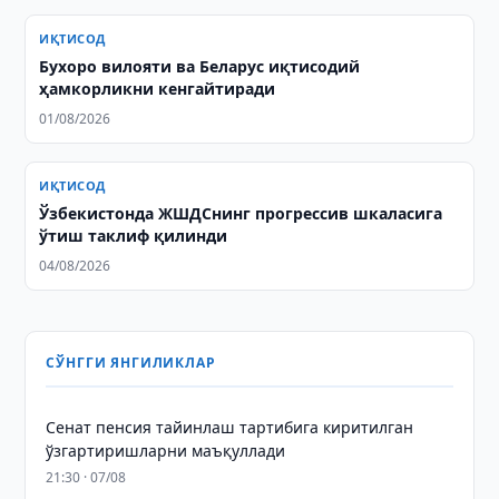
ИҚТИСОД
Бухоро вилояти ва Беларус иқтисодий
ҳамкорликни кенгайтиради
01/08/2026
ИҚТИСОД
Ўзбекистонда ЖШДСнинг прогрессив шкаласига
ўтиш таклиф қилинди
04/08/2026
СЎНГГИ ЯНГИЛИКЛАР
Сенат пенсия тайинлаш тартибига киритилган
ўзгартиришларни маъқуллади
21:30 · 07/08