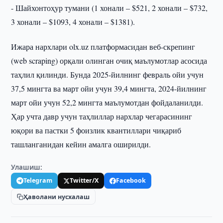
- Шайхонтоҳур тумани (1 хонали – $521, 2 хонали – $732,
3 хонали – $1093, 4 хонали – $1381).
Ижара нархлари olx.uz платформасидан веб-скрепинг
(web scraping) орқали олинган очиқ маълумотлар асосида
таҳлил қилинди. Бунда 2025-йилнинг февраль ойи учун
37,5 мингта ва март ойи учун 39,4 мингта, 2024-йилнинг
март ойи учун 52,2 мингта маълумотдан фойдаланилди.
Ҳар учта давр учун таҳлиллар нархлар чегарасининг
юқори ва пастки 5 фоизлик квантиллари чиқариб
ташланганидан кейин амалга оширилди.
Улашиш:
Telegram
Twitter/X
Facebook
Ҳаволани нусхалаш