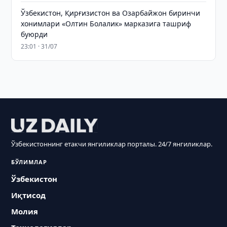
Ўзбекистон, Қирғизистон ва Озарбайжон биринчи
хонимлари «Олтин Болалик» марказига ташриф
буюрди
23:01 · 31/07
Ўзбекистоннинг етакчи янгиликлар порталы. 24/7 янгиликлар.
БЎЛИМЛАР
Ўзбекистон
Иқтисод
Молия