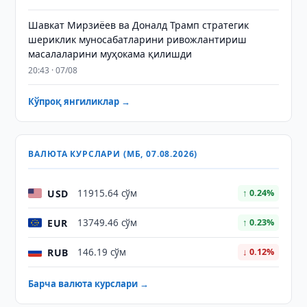
Шавкат Мирзиёев ва Доналд Трамп стратегик
шериклик муносабатларини ривожлантириш
масалаларини муҳокама қилишди
20:43 · 07/08
Кўпроқ янгиликлар →
ВАЛЮТА КУРСЛАРИ (МБ, 07.08.2026)
USD
11915.64 сўм
↑ 0.24%
EUR
13749.46 сўм
↑ 0.23%
RUB
146.19 сўм
↓ 0.12%
Барча валюта курслари →