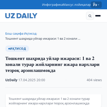
Инфографика
Махсус лойиҳалар
Ўз
Бош саҳифа
Иқтисод
›
›
Тошкент шаҳрида уйлар ижараси: 1 ва 2 хонали …
ИҚТИСОД
Тошкент шаҳрида уйлар ижараси: 1 ва 2
хонали турар жойларнинг ижара нархлари
тезроқ арзонлашмоқда
UzDaily
·
17.04.2025
·
20:00
·
404 views
Тошкент шаҳрида уйлар ижараси: 1 ва 2 хонали турар
жойларнинг ижара нархлари тезроқ арзонлашмоқда