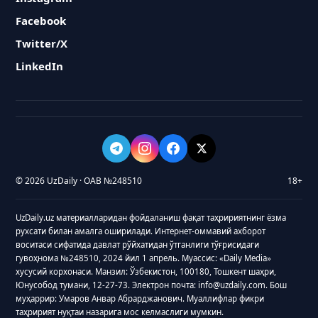
Facebook
Twitter/X
LinkedIn
© 2026 UzDaily · ОАВ №248510
18+
UzDaily.uz материалларидан фойдаланиш фақат таҳририятнинг ёзма
рухсати билан амалга оширилади. Интернет-оммавий ахборот
воситаси сифатида давлат рўйхатидан ўтганлиги тўғрисидаги
гувоҳнома №248510, 2024 йил 1 апрель. Муассис: «Daily Media»
хусусий корхонаси. Манзил: Ўзбекистон, 100180, Тошкент шаҳри,
Юнусобод тумани, 12-27-73. Электрон почта: info@uzdaily.com. Бош
муҳаррир: Умаров Анвар Абрарджанович. Муаллифлар фикри
таҳририят нуқтаи назарига мос келмаслиги мумкин.