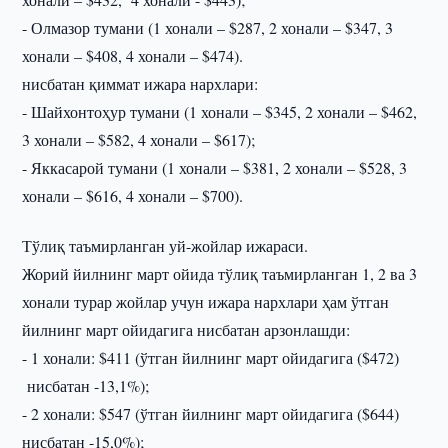
- Олмазор тумани (1 хонали – $287, 2 хонали – $347, 3
хонали – $408, 4 хонали – $474).
нисбатан қиммат ижара нархлари:
- Шайхонтоҳур тумани (1 хонали – $345, 2 хонали – $462,
3 хонали – $582, 4 хонали – $617);
- Яккасарой тумани (1 хонали – $381, 2 хонали – $528, 3
хонали – $616, 4 хонали – $700).
Тўлиқ таъмирланган уй-жойлар ижараси.
Жорий йилнинг март ойида тўлиқ таъмирланган 1, 2 ва 3
хонали турар жойлар учун ижара нархлари ҳам ўтган
йилнинг март ойидагига нисбатан арзонлашди:
- 1 хонали: $411 (ўтган йилнинг март ойидагига ($472)
нисбатан -13,1%);
- 2 хонали: $547 (ўтган йилнинг март ойидагига ($644)
нисбатан -15,0%);