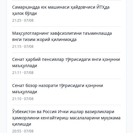
Самарқандда юк машинаси ҳайдовчиси ЙТҲда
ҳалок бўлди
21:25 · 07/08
Маҳсулотларнинг хавфсизлигини таъминлашда
янги тизим жорий қилинмоқда
21:15 · 07/08
Сенат ҳарбий пенсиялар тўғрисидаги янги қонунни
маъқуллади
21:11 · 07/08
Сенат бозор назорати тўғрисидаги қонунни
маъқуллади
21:10 · 07/08
Ўзбекистон ва Россия Ички ишлар вазирликлари
ҳамкорликни кенгайтириш масалаларини муҳокама
қилишди
20:55 · 07/08