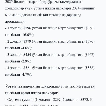
2025-йилнинг март ойида ўртача таъмирланган
хонадонлар учун ўртача ижара нархлари 2024-йилнинг
мос давридагига нисбатан сезиларли даражада
арзонлашди:
- 1 хонали: $296 (ўтган йилнинг март ойидагига ($356)
нисбатан -16.6%);
- 2 хонали: $379 (ўтган йилнинг март ойидагига ($396)
нисбатан -4.6%);
- 3 хонали: $454 (ўтган йилнинг март ойидагига ($467)
нисбатан -2.9%)
- 4 хонали: $521 (ўтган йилнинг март ойидагига ($538)
нисбатан -4.7%).
Ўртача таъмирланган хонадонлар учун таклиф этилган
нисбатан арзон ижара нархлари:
- Сергели тумани (1 хонали - $297, 2 хонали – $373, 3
хонали – $432, 4 хонали - $443);