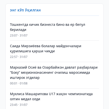
ЭНГ КЎП ЎҚИЛГАН
Тошкентда кичик бизнесга бино ва ер бепул
берилади
23:07 · 31/07
Саида Мирзиёева болалар майдончалари
қурилишига қарши чиқди
22:57 · 31/07
Марказий Осиё ва Озарбайжон давлат раҳбарлари
“Боку” меҳмонхонасининг очилиш маросимида
иштирок этдилар
00:01 · 01/08
Мухлиса Машарипова U17 жаҳон чемпионатида
олтин медал олди
23:45 · 31/07