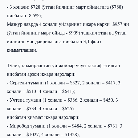
- 3 хонали: $728 (ўтган йилнинг март ойидагига ($788)
нисбатан -8.5%);
Мазкур даврда 4 хонали уйларнинг ижара нархи $957 ни
(ўтган йилнинг март ойида - $909) ташкил этди ва ўтган
йилнинг мос давридагига нисбатан 3,1 фоиз
қимматлашди.
Тўлиқ таъмирланган уй-жойлар учун таклиф этилган
нисбатан арзон ижара нархлари:
- Сергели тумани (1 хонали – $327, 2 хонали – $417, 3
хонали – $513, 4 хонали – $641);
- Учтепа тумани (1 хонали – $386, 2 хонали – $450, 3
хонали – $534, 4 хонали – $625).
нисбатан қиммат ижара нархлари:
- Миробод тумани (1 хонали – $484, 2 хонали – $731, 3
хонали – $1027, 4 хонали – $1328);