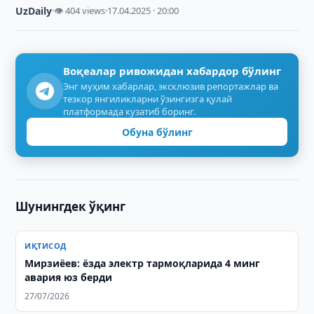
UzDaily
·
👁 404 views
·
17.04.2025 · 20:00
Воқеалар ривожидан хабардор бўлинг
Энг муҳим хабарлар, эксклюзив репортажлар ва
тезкор янгиликларни ўзингизга қулай
платформада кузатиб боринг.
Обуна бўлинг
Шунингдек ўқинг
ИҚТИСОД
Мирзиёев: ёзда электр тармоқларида 4 минг
авария юз берди
27/07/2026