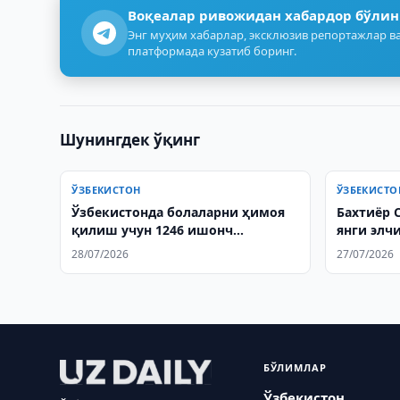
Воқеалар ривожидан хабардор бўлин
Энг муҳим хабарлар, эксклюзив репортажлар ва
платформада кузатиб боринг.
Шунингдек ўқинг
ЎЗБЕКИСТОН
ЎЗБЕКИСТО
Ўзбекистонда болаларни ҳимоя
Бахтиёр 
қилиш учун 1246 ишонч
янги элч
телефони ишга туширилди
ёрлиқлар
28/07/2026
27/07/2026
БЎЛИМЛАР
Ўзбекистон