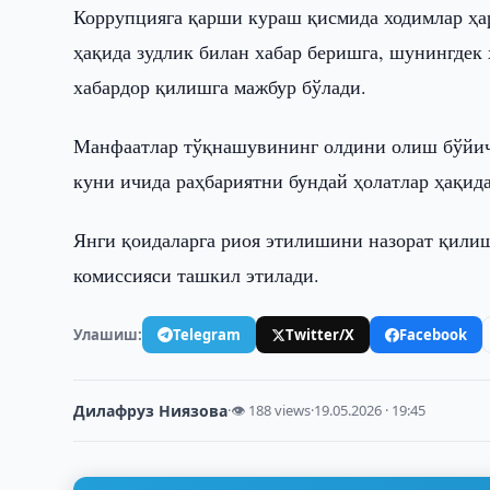
Коррупцияга қарши кураш қисмида ходимлар ҳа
ҳақида зудлик билан хабар беришга, шунингдек
хабардор қилишга мажбур бўлади.
Манфаатлар тўқнашувининг олдини олиш бўйича
куни ичида раҳбариятни бундай ҳолатлар ҳақид
Янги қоидаларга риоя этилишини назорат қилиш
комиссияси ташкил этилади.
Улашиш:
Telegram
Twitter/X
Facebook
Дилафруз Ниязова
·
👁 188 views
·
19.05.2026 · 19:45