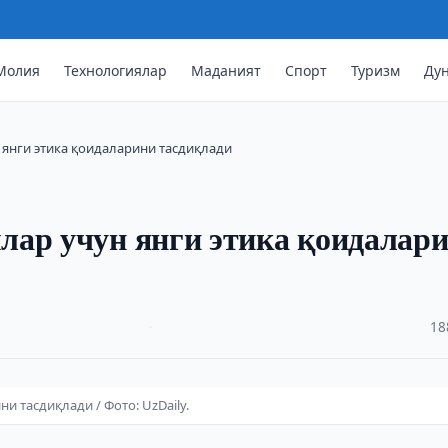
Молия
Технологиялар
Маданият
Спорт
Туризм
Ду
янги этика қоидаларини тасдиқлади
лар учун янги этика қоидалар
·
18
 тасдиқлади / Фото: UzDaily.