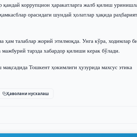
р қандай коррупцион ҳаракатларга жалб қилиш уринишл
 ҳамкасблар орасидаги шундай ҳолатлар ҳақида раҳбария
 ҳам талаблар жорий этилмоқда. Унга кўра, ходимлар б
а мажбурий тарзда хабардор қилиши керак бўлади.
 мақсадида Тошкент ҳокимлиги ҳузурида махсус этика
Ҳаволани нусхалаш