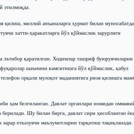
й этилмоқда.
я қилиш, миллий анъаналарга ҳурмат билан муносабатд
тувчи хатти-ҳаракатларга йўл қўймаслик зарурлиги
та эътибор қаратилган. Ходимлар ташриф буюрувчиларни
 фуқаролар шаънини камситишга йўл қўймаслик, қабул
 телефон орқали мулоқот маданиятига риоя қилишга маж
иби ҳам белгиланган. Давлат органлари номидан оммави
 берилади. Шу билан бирга, давлат сири ҳисобланган ёк
а зарар етказувчи маълумотларни тарқатиш тақиқланади.