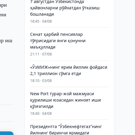
7 августдан Ўзбекистонда
ари
ҳайвонларни рўйхатдан ўтказиш
тни
бошланади
18:45 · 04/08
Сенат ҳарбий пенсиялар
ир иш
тўғрисидаги янги қонунни
маъқуллади
21:11 · 07/08
«ЎзМИЖ»нинг ярим йиллик фойдаси
2,1 триллион сўмга етди
18:10 · 03/08
New Port турар-жой мажмуаси
қурилиши юзасидан жиноят иши
қўзғатилди
18:40 · 04/08
Президентга “Ўзбекнефтегаз”нинг
йилнинг биринчи ярмидаги