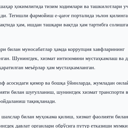
шаҳар ҳокимлигида тизим ходимлари ва ташкилотлари у
анди. Тегишли фармойиш e-qaror порталида эълон қилинг
ақтида ҳам, ишдан ташқари вақтда ҳам тартибга солишг
ари билан муносабатлар ҳамда коррупция хавфларининг
нган. Шунингдек, хизмат интизомини мустаҳкамлаш ва д
ратилган меъёрлар ҳам мустаҳкамланган.
авф асосидаги қимор ва бошқа ўйинларда, жумладан онла
ияти билан шуғулланиш, шунингдек хизмат транспорти 
фойдаланиш тақиқланади.
 шахслар билан муҳокама қилиш, хизмат фаолияти била
нингдек давлат органлари обрўсига путур етказиши мумк