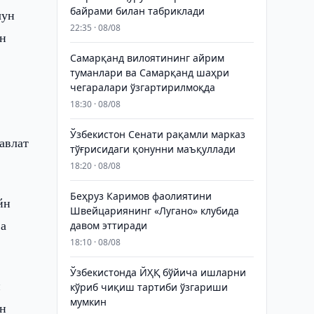
байрами билан табриклади
чун
22:35 · 08/08
ан
а
Самарқанд вилоятининг айрим
туманлари ва Самарқанд шаҳри
чегаралари ўзгартирилмоқда
18:30 · 08/08
Ўзбекистон Сенати рақамли марказ
авлат
тўғрисидаги қонунни маъқуллади
18:20 · 08/08
Беҳруз Каримов фаолиятини
йн
Швейцариянинг «Лугано» клубида
ва
давом эттиради
18:10 · 08/08
Ўзбекистонда ЙҲҚ бўйича ишларни
н
кўриб чиқиш тартиби ўзгариши
мумкин
ин