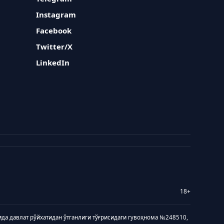
Instagram
Facebook
Twitter/X
LinkedIn
18+
ида давлат рўйхатидан ўтганлиги тўғрисидаги гувоҳнома №248510,