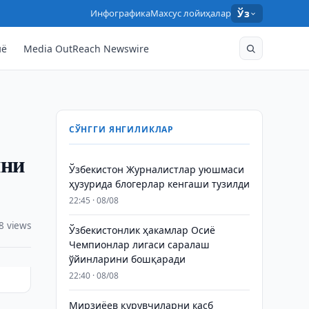
Инфографика
Махсус лойиҳалар
Ўз
нё
Media OutReach Newswire
СЎНГГИ ЯНГИЛИКЛАР
ини
Ўзбекистон Журналистлар уюшмаси
ҳузурида блогерлар кенгаши тузилди
22:45 · 08/08
8 views
Ўзбекистонлик ҳакамлар Осиё
Чемпионлар лигаси саралаш
ўйинларини бошқаради
22:40 · 08/08
Мирзиёев қурувчиларни касб