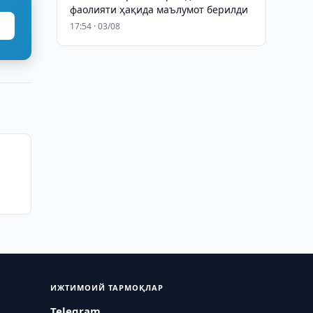
фаолияти ҳақида маълумот берилди
17:54 · 03/08
ни
ИЖТИМОИЙ ТАРМОҚЛАР
Telegram