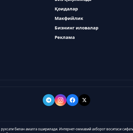
Қоидалар
Макфийлик
Бизнинг иловалар
Реклама
а рухсати билан амалга оширилади. Интернет-оммавий ахборот воситаси сифат