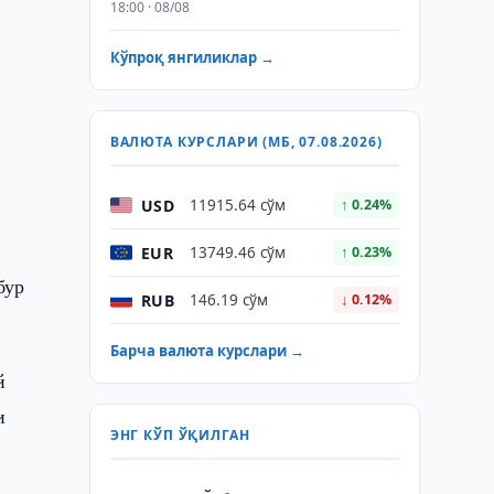
18:00 · 08/08
Кўпроқ янгиликлар →
а
ВАЛЮТА КУРСЛАРИ (МБ, 07.08.2026)
USD
11915.64 сўм
↑ 0.24%
EUR
13749.46 сўм
↑ 0.23%
бур
RUB
146.19 сўм
↓ 0.12%
Барча валюта курслари →
й
и
ЭНГ КЎП ЎҚИЛГАН