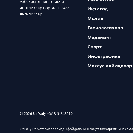
Ўзбекистоннинг етакчи
янгиликлар порталы. 24/7
Иқтисод
янгиликлар.
Молия
Технологиялар
Маданият
Спорт
Инфографика
Махсус лойиҳалар
© 2026 UzDaily · ОАВ №248510
UzDaily.uz материалларидан фойдаланиш фақат таҳририятнинг ёзм