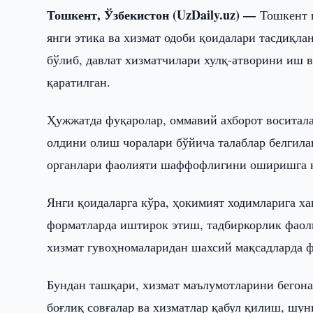
Тошкент, Ўзбекистон (UzDaily.uz) —
Тошкент 
янги этика ва хизмат одоби қоидалари тасдиқл
бўлиб, давлат хизматчилари хулқ-атворини иш в
қаратилган.
Ҳужжатда фуқаролар, оммавий ахборот воситал
олдини олиш чоралари бўйича талаблар белгила
органлари фаолияти шаффофлигини оширишга қа
Янги қоидаларга кўра, ҳокимият ходимларига х
форматларда иштирок этиш, тадбиркорлик фаол
хизмат гувоҳномаларидан шахсий мақсадларда 
Бундан ташқари, хизмат маълумотларини бегона
боғлиқ совғалар ва хизматлар қабул қилиш, шу