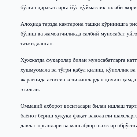
бўлган ҳаракатларга йўл қўймаслик талаби жори
Алоҳида тарзда камтарона ташқи кўринишга рио
бўлиш ва жамоатчиликда салбий муносабат уйғо
таъкидланган.
Ҳужжатда фуқаролар билан муносабатларга кат
хушмуомала ва тўғри қабул қилиш, қўполлик ва
жараёнида асоссиз кечикишлардан қочиш ҳамда
этилган.
Оммавий ахборот воситалари билан ишлаш тарт
баёнот бериш ҳуқуқи фақат ваколатли шахсларга
давлат органлари ва мансабдор шахслар обрўсиг