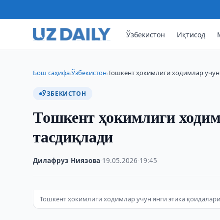
Ўзбекистон
Иқтисод
Бош саҳифа
Ўзбекистон
Тошкент ҳокимлиги ходимлар учун 
›
›
ЎЗБЕКИСТОН
Тошкент ҳокимлиги ходим
тасдиқлади
Дилафруз Ниязова
·
19.05.2026
·
19:45
Тошкент ҳокимлиги ходимлар учун янги этика қоидаларини