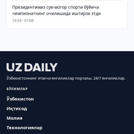
Президентимиз сув-мотор спорти бўйича
чемпионатнинг очилишида иштирок этди
19:59 · 01/08
Ўзбекистоннинг етакчи янгиликлар порталы. 24/7 янгиликлар.
БЎЛИМЛАР
Ўзбекистон
Иқтисод
Молия
Технологиялар