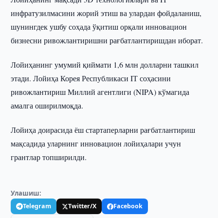
инфратузилмасини жорий этиш ва улардан фойдаланиш,
шунингдек ушбу соҳада ўқитиш орқали инновацион
бизнесни ривожлантиришни рағбатлантиришдан иборат.
Лойиҳанинг умумий қиймати 1,6 млн долларни ташкил
этади. Лойиҳа Корея Республикаси IТ соҳасини
ривожлантириш Миллий агентлиги (NIPA) кўмагида
амалга оширилмоқда.
Лойиҳа доирасида ёш стартаперларни рағбатлантириш
мақсадида уларнинг инновацион лойиҳалари учун
грантлар топширилди.
Улашиш:
Telegram
Twitter/X
Facebook