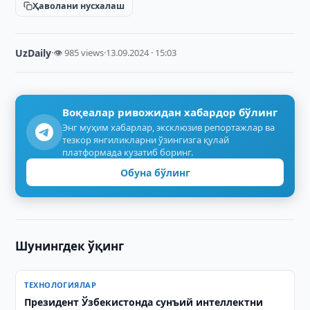
Ҳаволани нусхалаш
UzDaily
·
👁 985 views
·
13.09.2024 · 15:03
Воқеалар ривожидан хабардор бўлинг
Энг муҳим хабарлар, эксклюзив репортажлар ва
тезкор янгиликларни ўзингизга қулай
платформада кузатиб боринг.
Обуна бўлинг
Шунингдек ўқинг
ТЕХНОЛОГИЯЛАР
Президент Ўзбекистонда сунъий интеллектни