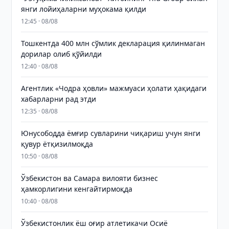
янги лойиҳаларни муҳокама қилди
12:45 · 08/08
Тошкентда 400 млн сўмлик декларация қилинмаган
дорилар олиб қўйилди
12:40 · 08/08
Агентлик «Чодра ҳовли» мажмуаси ҳолати ҳақидаги
хабарларни рад этди
12:35 · 08/08
Юнусободда ёмғир сувларини чиқариш учун янги
қувур ётқизилмоқда
10:50 · 08/08
Ўзбекистон ва Самара вилояти бизнес
ҳамкорлигини кенгайтирмоқда
10:40 · 08/08
Ўзбекистонлик ёш оғир атлетикачи Осиё