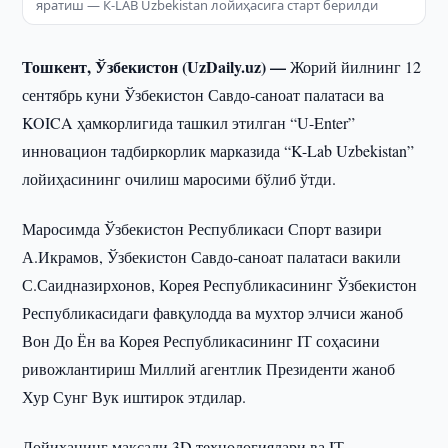
яратиш — К-LAB Uzbekistan лойиҳасига старт берилди
Тошкент, Ўзбекистон (UzDaily.uz) —
Жорий йилнинг 12
сентябрь куни Ўзбекистон Савдо-саноат палатаси ва
KOICA ҳамкорлигида ташкил этилган “U-Enter”
инновацион тадбиркорлик марказида “K-Lab Uzbekistan”
лойиҳасининг очилиш маросими бўлиб ўтди.
Маросимда Ўзбекистон Республикаси Спорт вазири
А.Икрамов, Ўзбекистон Савдо-саноат палатаси вакили
С.Саидназирхонов, Корея Республикасининг Ўзбекистон
Республикасидаги фавқулодда ва мухтор элчиси жаноб
Вон До Ён ва Корея Республикасининг IТ соҳасини
ривожлантириш Миллий агентлик Президенти жаноб
Хур Сунг Вук иштирок этдилар.
Лойиҳанинг мақсади 3D технологиялари ва IТ