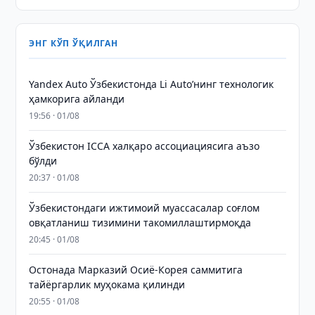
ЭНГ КЎП ЎҚИЛГАН
Yandex Auto Ўзбекистонда Li Auto’нинг технологик
ҳамкорига айланди
19:56 · 01/08
Ўзбекистон ICCA халқаро ассоциациясига аъзо
бўлди
20:37 · 01/08
Ўзбекистондаги ижтимоий муассасалар соғлом
овқатланиш тизимини такомиллаштирмоқда
20:45 · 01/08
Остонада Марказий Осиё-Корея саммитига
тайёргарлик муҳокама қилинди
20:55 · 01/08