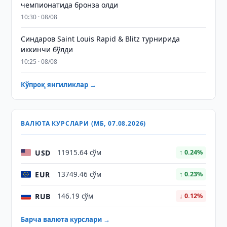
чемпионатида бронза олди
10:30 · 08/08
Синдаров Saint Louis Rapid & Blitz турнирида
иккинчи бўлди
10:25 · 08/08
Кўпроқ янгиликлар →
ВАЛЮТА КУРСЛАРИ (МБ, 07.08.2026)
USD
11915.64 сўм
↑ 0.24%
EUR
13749.46 сўм
↑ 0.23%
RUB
146.19 сўм
↓ 0.12%
Барча валюта курслари →