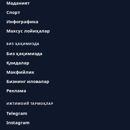
Маданият
Спорт
Инфографика
Махсус лойиҳалар
БИЗ ҲАҚИМИЗДА
Биз ҳақимизда
Қоидалар
Макфийлик
Бизнинг иловалар
Реклама
ИЖТИМОИЙ ТАРМОҚЛАР
Telegram
Instagram