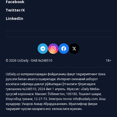
Facebook
Twitter/X
LinkedIn
© 2026 UzDaily · ОАВ №248510
18+
UzDaily.uz материалларидан фойдаланиш фақат таҳририятнинг ёзма
рухсати билан амалга оширилади. Интернет-оммавий ахборот
воситаси сифатида давлат рўйхатидан ўтганлиги тўғрисидаги
гувоҳнома №248510, 2024 йил 1 апрель. Муассис: «Daily Media»
хусусий корхонаси. Манзил: Ўзбекистон, 100180, Тошкент шаҳри,
Юнусобод тумани, 12-27-73. Электрон почта: info@uzdaily.com. Бош
муҳаррир: Умаров Анвар Абрарджанович. Муаллифлар фикри
таҳририят нуқтаи назарига мос келмаслиги мумкин.