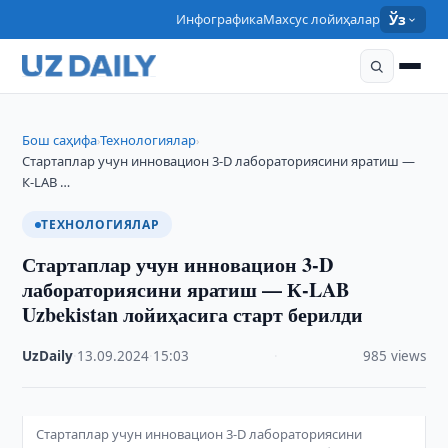
Инфографика
Махсус лойиҳалар
Ўз
Бош саҳифа
Технологиялар
›
›
Стартаплар учун инновацион 3-D лабораториясини яратиш —
К-LAB …
ТЕХНОЛОГИЯЛАР
Стартаплар учун инновацион 3-D
лабораториясини яратиш — К-LAB
Uzbekistan лойиҳасига старт берилди
UzDaily
·
13.09.2024
·
15:03
·
985 views
Стартаплар учун инновацион 3-D лабораториясини