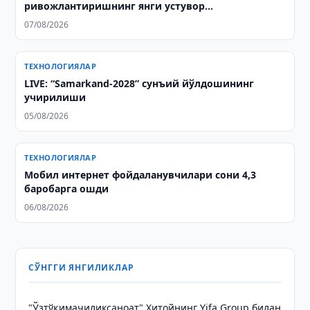
ривожлантиришнинг янги устувор
йўналишларини белгилаб берди
07/08/2026
ТЕХНОЛОГИЯЛАР
LIVE: “Samarkand-2028” сунъий йўлдошининг
учирилиши
05/08/2026
ТЕХНОЛОГИЯЛАР
Мобил интернет фойдаланувчилари сони 4,3
баробарга ошди
06/08/2026
СЎНГГИ ЯНГИЛИКЛАР
"Ўзтўқимачиликсаноат" Хитойнинг Yifa Group билан