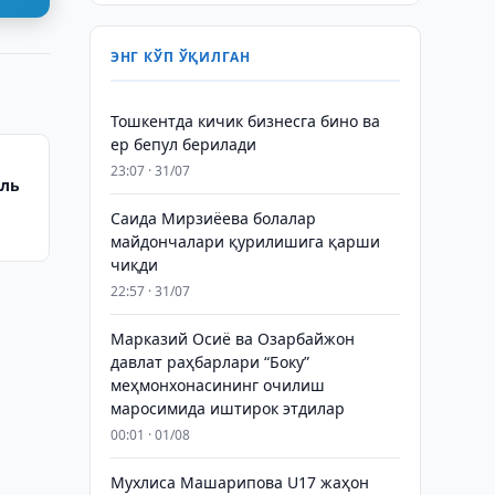
ЭНГ КЎП ЎҚИЛГАН
Тошкентда кичик бизнесга бино ва
ер бепул берилади
23:07 · 31/07
иль
Саида Мирзиёева болалар
майдончалари қурилишига қарши
чиқди
22:57 · 31/07
Марказий Осиё ва Озарбайжон
давлат раҳбарлари “Боку”
меҳмонхонасининг очилиш
маросимида иштирок этдилар
00:01 · 01/08
Мухлиса Машарипова U17 жаҳон