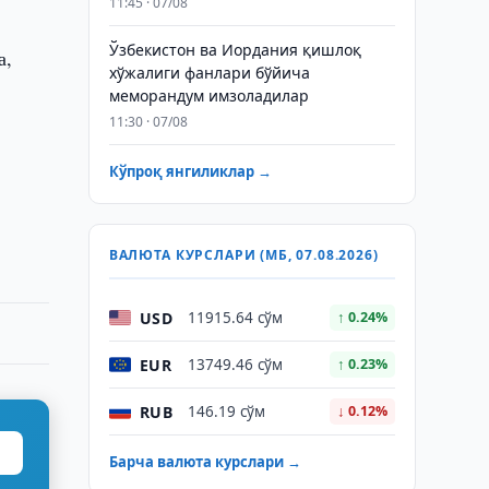
11:45 · 07/08
Ўзбекистон ва Иордания қишлоқ
а,
хўжалиги фанлари бўйича
меморандум имзоладилар
11:30 · 07/08
Кўпроқ янгиликлар →
ВАЛЮТА КУРСЛАРИ (МБ, 07.08.2026)
USD
11915.64 сўм
↑ 0.24%
EUR
13749.46 сўм
↑ 0.23%
RUB
146.19 сўм
↓ 0.12%
Барча валюта курслари →