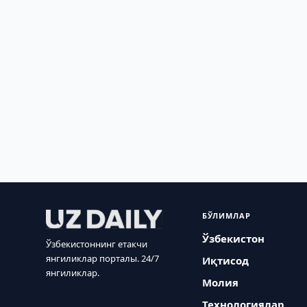
БЎЛИМЛАР
Ўзбекистон
Ўзбекистоннинг етакчи
янгиликлар порталы. 24/7
Иқтисод
янгиликлар.
Молия
Технологиялар