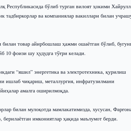
лқ Республикасида бўлиб турган вилоят ҳокими Хайрулл
к тадбиркорлар ва компаниялар вакиллари билан учраш
 билан товар айирбошлаш ҳажми ошаётган бўлиб, бугун
б 10 фоизи шу ҳудудга тўғри келади.
кдаги “яшил” энергетика ва электротехника, қурилиш
ини ишлаб чиқариш, металлургия, инфратузилмани
йиҳалар амалга оширилмоқда.
орлар билан мулоқотда мамлакатимизда, хусусан, Фарғон
, берилаётган имкониятлар ҳақида маълумот берди.