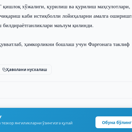
 қишлоқ хўжалиги, қурилиш ва қурилиш маҳсулотлари,
 чиқариш каби истиқболли лойиҳаларни амалга оширишг
ш билдираётганликлари маълум қилинди.
қувватлаб, ҳамкорликни бошлаш учун Фарғонага таклиф
Ҳаволани нусхалаш
г
Обуна бўлинг
 тезкор янгиликларни ўзингизга қулай