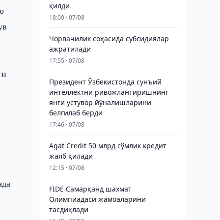
қилди
о
18:00 · 07/08
ув
Чорвачилик соҳасида субсидиялар
ажратилади
17:55 · 07/08
ги
Президент Ўзбекистонда сунъий
интеллектни ривожлантиришнинг
янги устувор йўналишларини
белгилаб берди
17:46 · 07/08
Agat Credit 50 млрд сўмлик кредит
жалб қилади
12:15 · 07/08
ада
FIDE Самарқанд шахмат
Олимпиадаси жамоаларини
тасдиқлади