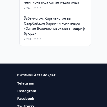
чемпионатида олтин медал олди
23:45 · 31/07
Ўзбекистон, Қирғизистон ва
Озарбайжон биринчи хонимлари
«Олтин Болалик» марказига ташриф
буюрди
23:01 · 31/07
ИЖТИМОИЙ ТАРМОҚЛАР
Telegram
Instagram
Facebook
Twitter/X