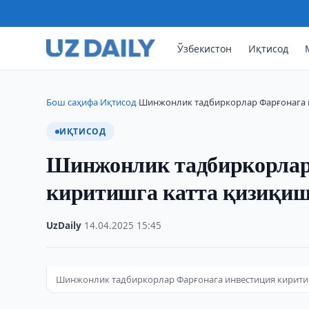
Ўзбекистон
Иқтисод
Бош саҳифа
Иқтисод
Шинжонлик тадбиркорлар Фарғонага 
›
›
ИҚТИСОД
Шинжонлик тадбиркорлар
киритишга катта қизиқи
UzDaily
·
14.04.2025
·
15:45
Шинжонлик тадбиркорлар Фарғонага инвестиция кирити