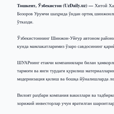
Тошкент, Ўзбекистон (UzDaily.uz) —
Хитой Ха
Бозоров Урумчи шаҳрида ўндан ортиқ шинжонли
ўтказди.
Ўзбекистоннинг Шинжон-Уйғур автоном райони
кунда мамлакатларимиз ўзаро савдосининг қарий
ШУАРнинг етакчи компаниялари билан ҳамкорли
тармоғи ва янги турдаги қурилиш материаллар
модернизация қилиш ва бошқа йўналишларда ло
Вилоят раҳбари компания вакиллари ва тадбирк
хорижий инвесторлар учун яратилган шароитлар