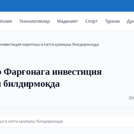
Молия
Технологиялар
Маданият
Спорт
Туризм
Ду
инвестиция киритишга катта қизиқиш билдирмоқда
 Фарғонага инвестиция
ш билдирмоқда
·
36
шга катта қизиқиш билдирмоқда