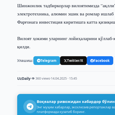
Шинжонлик тадбиркорлар вилоятимизда “ақлли”
электротехника, алюмин эшик ва ромлар ишлаб
Фарғонага инвестиция киритишга катта қизиқи
Вилоят ҳокими уларнинг лойиҳаларини қўллаб-
қилди.
Улашиш:
Telegram
Twitter/X
Facebook
UzDaily
·
👁 360 views
·
14.04.2025 · 15:45
Воқеалар ривожидан хабардор бўлин
Энг муҳим хабарлар, эксклюзив репортажлар ва
платформада кузатиб боринг.