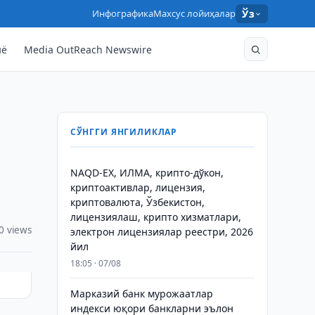
Инфографика
Махсус лойиҳалар
Ўз
нё
Media OutReach Newswire
СЎНГГИ ЯНГИЛИКЛАР
NAQD-EX, ИЛМА, крипто-дўкон,
криптоактивлар, лицензия,
криптовалюта, Ўзбекистон,
лицензиялаш, крипто хизматлари,
0 views
электрон лицензиялар реестри, 2026
йил
18:05 · 07/08
Марказий банк мурожаатлар
индекси юқори банкларни эълон