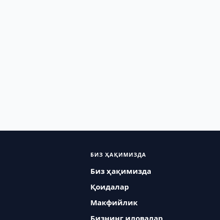
БИЗ ҲАҚИМИЗДА
Биз ҳақимизда
Қоидалар
Макфийлик
Бизнинг иловалар