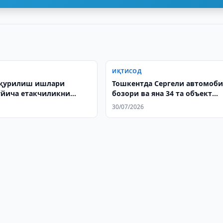
ИҚТИСОД
 қурилиш ишлари
Тошкентда Сергели автомоб
йича етакчиликни
бозори ва яна 34 та объект
олди
хусусийлаштирилади
30/07/2026