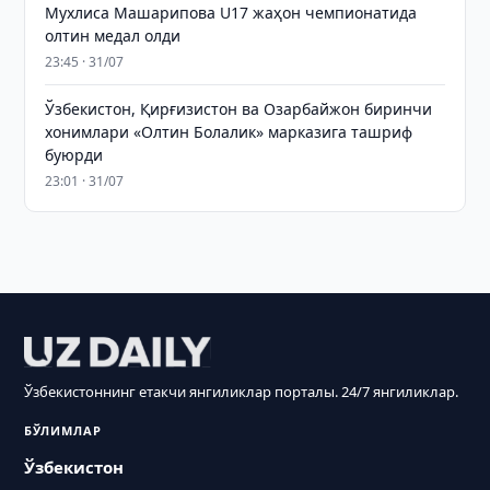
Мухлиса Машарипова U17 жаҳон чемпионатида
олтин медал олди
23:45 · 31/07
Ўзбекистон, Қирғизистон ва Озарбайжон биринчи
хонимлари «Олтин Болалик» марказига ташриф
буюрди
23:01 · 31/07
Ўзбекистоннинг етакчи янгиликлар порталы. 24/7 янгиликлар.
БЎЛИМЛАР
Ўзбекистон