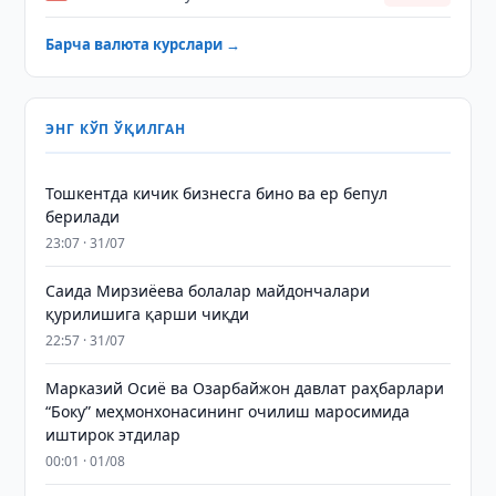
Барча валюта курслари →
ЭНГ КЎП ЎҚИЛГАН
Тошкентда кичик бизнесга бино ва ер бепул
берилади
23:07 · 31/07
Саида Мирзиёева болалар майдончалари
қурилишига қарши чиқди
22:57 · 31/07
Марказий Осиё ва Озарбайжон давлат раҳбарлари
“Боку” меҳмонхонасининг очилиш маросимида
иштирок этдилар
00:01 · 01/08