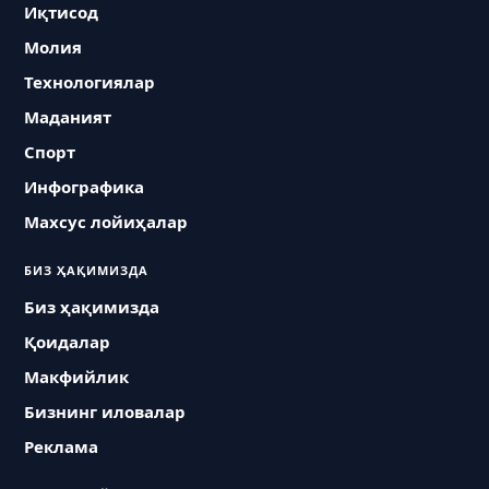
Иқтисод
Молия
Технологиялар
Маданият
Спорт
Инфографика
Махсус лойиҳалар
БИЗ ҲАҚИМИЗДА
Биз ҳақимизда
Қоидалар
Макфийлик
Бизнинг иловалар
Реклама