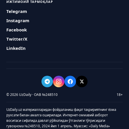
ИЖТИМОИЙ ТАРМОҚЛАР
Telegram
Instagram
Facebook
Twitter/X
LinkedIn
© 2026 UzDaily · ОАВ №248510
18+
UzDaily.uz материалларидан фойдаланиш фақат таҳририятнинг ёзма
рухсати билан амалга оширилади. Интернет-оммавий ахборот
воситаси сифатида давлат рўйхатидан ўтганлиги тўғрисидаги
гувоҳнома №248510, 2024 йил 1 апрель. Муассис: «Daily Media»