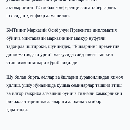
аъзоларининг 12-глобал конференциясига тайёргарлик
юзасидан ҳам фикр алмашилди.
БМТнинг Марказий Осиё учун Превентив дипломатия
бўйича минтақавий марказининг мазкур нуфузли
тадбирда иштироки, шунингдек, “Ёшларнинг превентив
дипломатиядаги ўрни” мавзусида сайд-ивент ташкил
этиш имкониятлари кўриб чиқилди.
Шу билан бирга, аёллар ва ёшларни зўравонликдан ҳимоя
қилиш, ушбу йўналишда қўшма семинарлар ташкил этиш
ва илғор тажриба алмашиш бўйича тизимли ҳамкорликни
ривожлантириш масалаларига алоҳида эътибор
қаратилди.