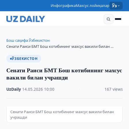
Инфографика
Махсус лойиҳалар
Ўз
Бош саҳифа
Ўзбекистон
›
›
Сенати Раиси БМТ Бош котибининг махсус вакили билан …
ЎЗБЕКИСТОН
Сенати Раиси БМТ Бош котибининг махсус
вакили билан учрашди
UzDaily
·
14.05.2026
·
10:00
·
167 views
Сенати Раиси БМТ Бош котибининг махсус вакили билан
учрашди