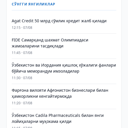
СЎНГГИ ЯНГИЛИКЛАР
Agat Credit 50 млрд сўмлик кредит жалб қилади
12:15 · 07/08
FIDE Самарқанд шахмат Олимпиадаси
жамоаларини тасдиқлади
11:45 · 07/08
Ўзбекистон ва Иордания қишлоқ хўжалиги фанлари
бўйича меморандум имзоладилар
11:30 · 07/08
Фарғона вилояти Афғонистон бизнеслари билан
ҳамкорликни кенгайтирмоқда
11:20 · 07/08
Ўзбекистон Cadila Pharmaceuticals билан янги
лойиҳаларни муҳокама қилди