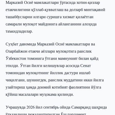
Марказий Осиё мамлакатлари ўртасида хотин-қизлар
етакчилигини қўллаб-қувватлаш ва долзарб минтақавий
ташаббусларни илгари суришга хизмат қилаётган
самарали мулоқот майдонига айланганини алоҳида
таъкидладилар.
Суҳбат давомида Марказий Осиё мамлакатлари ва
Озарбайжон етакчи аёллари мулоқотига раислик
Ўзбекистон томонига ўтгани мамнуният билан қайд
этилди. Ўтган йилги келишувлар асосида Сенат
томонидан мулоқотнинг йиллик дастури ишлаб
чиқилгани, шунингдек, раислик муддатини икки йилга
узайтириш ҳамда доимий котибият фаолиятини йўлга
қўйиш масалалари муҳокама қилинди.
Учрашувда 2026 йил сентябрь ойида Самарқанд шаҳрида
ўтказилиши режалаштирилган Ёш парламент