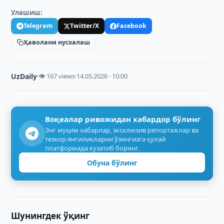
Улашиш:
Telegram
Twitter/X
Facebook
Ҳаволани нусхалаш
UzDaily
·
👁 167 views
·
14.05.2026 · 10:00
Воқеалар ривожидан хабардор бўлинг
Энг муҳим хабарлар, эксклюзив репортажлар ва
тезкор янгиликларни ўзингизга қулай
платформада кузатиб боринг.
Обуна бўлинг
Шунингдек ўқинг