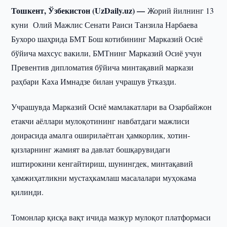
Тошкент, Ўзбекистон (UzDaily.uz) —
Жорий йилнинг 13
куни Олий Мажлис Сенати Раиси Танзила Нарбаева
Бухоро шаҳрида БМТ Бош котибининг Марказий Осиё
бўйича махсус вакили, БМТнинг Марказий Осиё учун
Превентив дипломатия бўйича минтақавий маркази
раҳбари Каха Имнадзе билан учрашув ўтказди.
Учрашувда Марказий Осиё мамлакатлари ва Озарбайжон
етакчи аёллари мулоқотининг навбатдаги мажлиси
доирасида амалга оширилаётган ҳамкорлик, хотин-
қизларнинг жамият ва давлат бошқарувидаги
иштирокини кенгайтириш, шунингдек, минтақавий
ҳамжиҳатликни мустаҳкамлаш масалалари муҳокама
қилинди.
Томонлар қисқа вақт ичида мазкур мулоқот платформаси