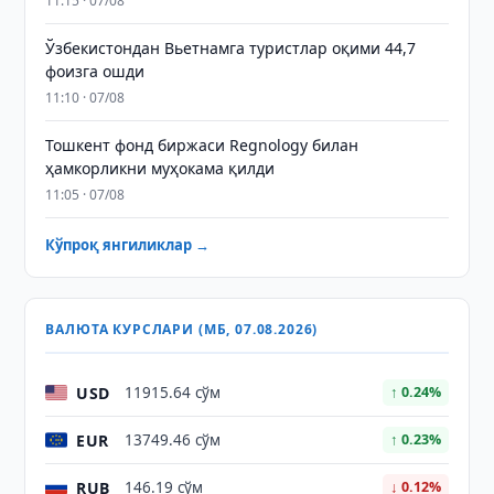
11:15 · 07/08
Ўзбекистондан Вьетнамга туристлар оқими 44,7
фоизга ошди
11:10 · 07/08
Тошкент фонд биржаси Regnology билан
ҳамкорликни муҳокама қилди
11:05 · 07/08
Кўпроқ янгиликлар →
ВАЛЮТА КУРСЛАРИ (МБ, 07.08.2026)
USD
11915.64 сўм
↑ 0.24%
EUR
13749.46 сўм
↑ 0.23%
RUB
146.19 сўм
↓ 0.12%