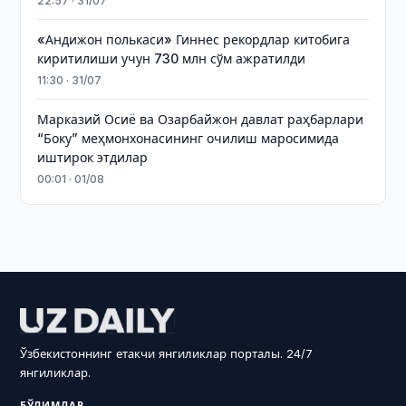
22:57 · 31/07
«Андижон полькаси» Гиннес рекордлар китобига
киритилиши учун 730 млн сўм ажратилди
11:30 · 31/07
Марказий Осиё ва Озарбайжон давлат раҳбарлари
“Боку” меҳмонхонасининг очилиш маросимида
иштирок этдилар
00:01 · 01/08
Ўзбекистоннинг етакчи янгиликлар порталы. 24/7
янгиликлар.
БЎЛИМЛАР