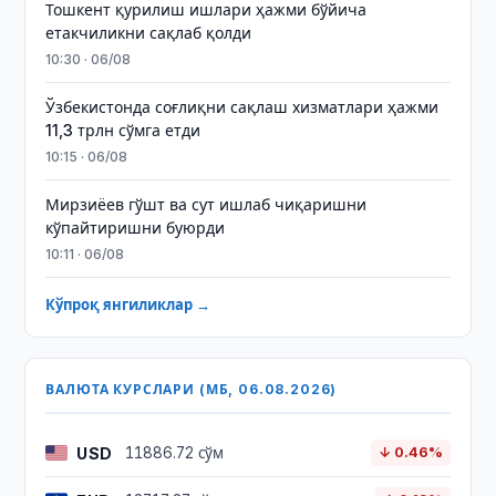
Тошкент қурилиш ишлари ҳажми бўйича
етакчиликни сақлаб қолди
10:30 · 06/08
Ўзбекистонда соғлиқни сақлаш хизматлари ҳажми
11,3 трлн сўмга етди
10:15 · 06/08
Мирзиёев гўшт ва сут ишлаб чиқаришни
кўпайтиришни буюрди
10:11 · 06/08
Кўпроқ янгиликлар →
ВАЛЮТА КУРСЛАРИ (МБ, 06.08.2026)
USD
11886.72 сўм
↓ 0.46%