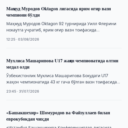
Маҳмуд Муродов Oktagon лигасида ярим оғир вазн
чемпиони бўлди
Маҳмуд Муродов Oktagon 92 турнирида Уилл Флерини
нокаутга учратиб, ярим оғир вазн тоифасида
чемпионлик камарини қўлга киритди.
12:25 · 03/08/2026
Мухлиса Машарипова U17 жаҳон чемпионатида олтин
медал олди
Ўзбекистонлик Мухлиса Машарипова Бокудаги U17
жаҳон чемпионатида 43 кг гача бўлган вазн тоифасида
олтин медални қўлга киритди.
23:45 · 31/07/2026
«Башакшехир» Шомуродов ва Файзуллаев билан
еврокубокдан чиқди
«Истанбул Башакшехир» Конференциялар лигасида