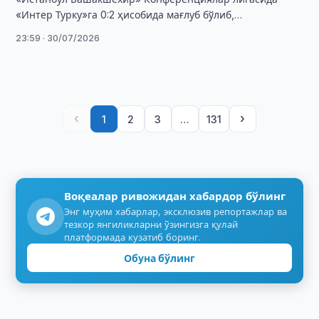
«Интер Турку»га 0:2 ҳисобида мағлуб бўлиб,
еврокубоклардаги иштирокини якунлади.
23:59 · 30/07/2026
‹
›
1
2
3
…
131
Воқеалар ривожидан хабардор бўлинг
Энг муҳим хабарлар, эксклюзив репортажлар ва
тезкор янгиликларни ўзингизга қулай
платформада кузатиб боринг.
Обуна бўлинг