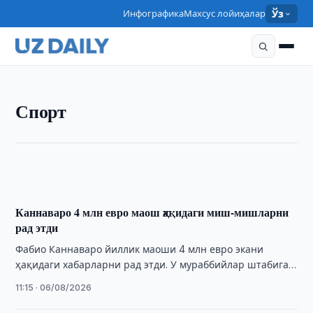
Инфографика
Махсус лойиҳалар
Ўз
СПОРТ
Спорт
Каннаваро ЖЧдан кейин Италияга нега
борганини тушунтирди / Фото: Видеодан кадр.
11:30 · 06/08/2026
Каннаваро 4 млн евро маош ҳақидаги миш-мишларни
рад этди
Фабио Каннаваро йиллик маоши 4 млн евро экани
ҳақидаги хабарларни рад этди. У мураббийлар штабига
ҳақ тўлаш тартибини ҳам изоҳлади.
11:15 · 06/08/2026