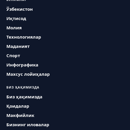
Ўзбекистон
Иқтисод
Молия
Технологиялар
Маданият
Спорт
Инфографика
Махсус лойиҳалар
БИЗ ҲАҚИМИЗДА
Биз ҳақимизда
Қоидалар
Макфийлик
Бизнинг иловалар