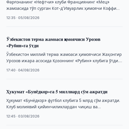
Фарғонанинг «Нефтчи» клуби Франциянинг «Мец»
жамоасида тўп сурган Кот-д’Ивуарлик ҳимоячи Коффи
Куао билан шартнома имзолади.
12:35 · 05/08/2026
Ўзбекистон терма жамоаси ҳимоячиси Урозов
«Рубин»га ўтди
Ўзбекистон миллий терма жамоаси ҳимоячиси Жаҳонгир
Урозов ижара асосида Қозоннинг «Рубин» клубига ўтди.
Бу ҳақда Россия футбол клуби маълум қилди.
17:40 · 04/08/2026
Ҳукумат «Бунёдкор»га 5 миллиард сўм ажратди
Ҳукумат «Бунёдкор» футбол клубига 5 млрд сўм ажратди.
Клуб молиявий қийинчиликлардан чиқиш ва
Суперлигада иштирокни давом эттиришга
12:45 · 03/08/2026
тайёрланмоқда.