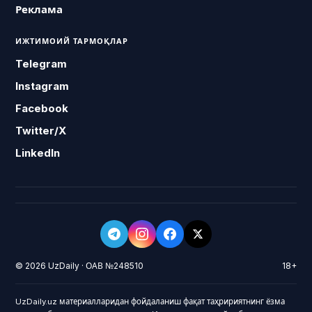
Реклама
ИЖТИМОИЙ ТАРМОҚЛАР
Telegram
Instagram
Facebook
Twitter/X
LinkedIn
© 2026 UzDaily · ОАВ №248510
18+
UzDaily.uz материалларидан фойдаланиш фақат таҳририятнинг ёзма