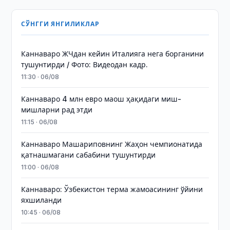
СЎНГГИ ЯНГИЛИКЛАР
Каннаваро ЖЧдан кейин Италияга нега борганини
тушунтирди / Фото: Видеодан кадр.
11:30 · 06/08
Каннаваро 4 млн евро маош ҳақидаги миш-
мишларни рад этди
11:15 · 06/08
Каннаваро Машариповнинг Жаҳон чемпионатида
қатнашмагани сабабини тушунтирди
11:00 · 06/08
Каннаваро: Ўзбекистон терма жамоасининг ўйини
яхшиланди
10:45 · 06/08