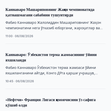
Каннаваро Машариповнинг Жаҳон чемпионатида
қатнашмагани сабабини тушунтирди
Фабио Каннаваро Жалолиддин Машариповнинг Жаҳон
чемпионатини нега ўтказиб юборгани, жароҳатлар ва
таркиб танлови ҳақида фикр билдирди.
11:00 · 06/08/2026
Каннаваро: Ўзбекистон терма жамоасининг ўйини
яхшиланди
Фабио Каннаваро Ўзбекистон терма жамоаси ўйини
яхшиланганини айтди, Конго ДРга қарши учрашув,
маоши ва футболчилар мулоқоти ҳақида фикр билдирди.
10:45 · 06/08/2026
«Нефтчи» Франция Лигаси ҳимоячисини ўз сафига
қўшиб олди