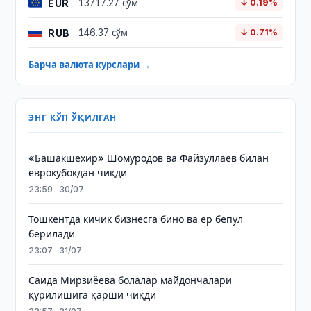
EUR
13717.27 сўм
↓ 0.19%
RUB
146.37 сўм
↓ 0.71%
Барча валюта курслари →
ЭНГ КЎП ЎҚИЛГАН
«Башакшехир» Шомуродов ва Файзуллаев билан
еврокубокдан чиқди
23:59 · 30/07
Тошкентда кичик бизнесга бино ва ер бепул
берилади
23:07 · 31/07
Саида Мирзиёева болалар майдончалари
қурилишига қарши чиқди