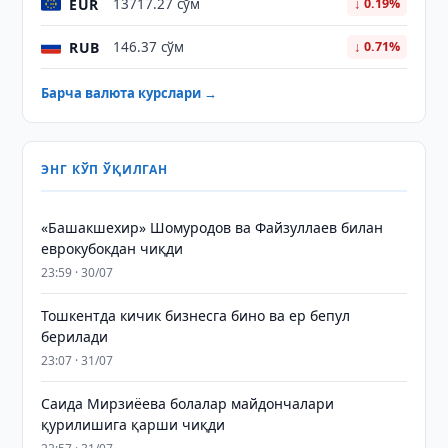
EUR
13717.27 сўм
↓ 0.19%
RUB
146.37 сўм
↓ 0.71%
Барча валюта курслари →
ЭНГ КЎП ЎҚИЛГАН
«Башакшехир» Шомуродов ва Файзуллаев билан
еврокубокдан чиқди
23:59 · 30/07
Тошкентда кичик бизнесга бино ва ер бепул
берилади
23:07 · 31/07
Саида Мирзиёева болалар майдончалари
қурилишига қарши чиқди