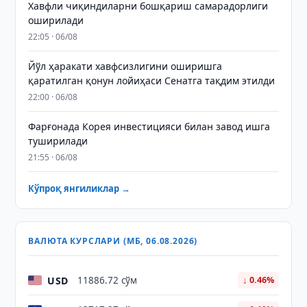
Хавфли чиқиндиларни бошқариш самарадорлиги
оширилади
22:05 · 06/08
Йўл ҳаракати хавфсизлигини оширишга
қаратилган қонун лойиҳаси Сенатга тақдим этилди
22:00 · 06/08
Фарғонада Корея инвестицияси билан завод ишга
туширилади
21:55 · 06/08
Кўпроқ янгиликлар →
ВАЛЮТА КУРСЛАРИ (МБ, 06.08.2026)
USD
11886.72 сўм
↓ 0.46%