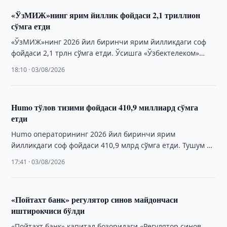
«ЎзМИЖ»нинг ярим йиллик фойдаси 2,1 триллион
сўмга етди
«ЎзМИЖ»нинг 2026 йил биринчи ярим йилликдаги соф
фойдаси 2,1 трлн сўмга етди. Ўсишга «Ўзбектелеком»
акциялари қиймати ошиши таъсир қилди.
18:10 · 03/08/2026
Humo тўлов тизими фойдаси 410,9 миллиард сўмга
етди
Humo операторининг 2026 йил биринчи ярим
йилликдаги соф фойдаси 410,9 млрд сўмга етди. Тушум ва
активлар ҳам сезиларли даражада ўсди.
17:41 · 03/08/2026
«Пойтахт банк» регулятор синов майдончаси
иштирокчиси бўлди
«Пойтахт банк» капитал бозоридаги «Регулятор синов