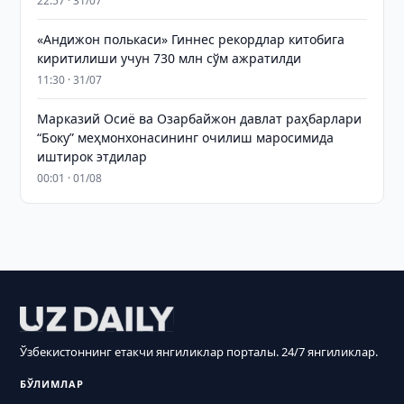
22:57 · 31/07
«Андижон полькаси» Гиннес рекордлар китобига
киритилиши учун 730 млн сўм ажратилди
11:30 · 31/07
Марказий Осиё ва Озарбайжон давлат раҳбарлари
“Боку” меҳмонхонасининг очилиш маросимида
иштирок этдилар
00:01 · 01/08
Ўзбекистоннинг етакчи янгиликлар порталы. 24/7 янгиликлар.
БЎЛИМЛАР