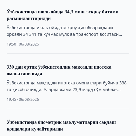
Ўзбекистонда июль ойида 34,3 минг эскроу битими
расмийлаштирилди
Ўзбекистонда июль ойида эскроу ҳисобварақлари
орқали 34 341 та кўчмас мулк ва транспорт воситаси
олди-сотди битими расмийлаштирилди.
19:50 · 06/08/2026
330 дан ортиқ ўзбекистонлик мақсадли ипотека
омонатини очди
Ўзбекистонда мақсадли ипотека омонатлари бўйича 338
та ҳисоб очилди. Уларда жами 23,9 млрд сўм маблағ
жамланган.
19:45 · 06/08/2026
Ўзбекистонда биометрик маълумотларни сақлаш
қоидалари кучайтирилди