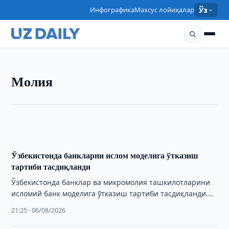
Инфографика
Махсус лойиҳалар
Ўз
МОЛИЯ
Молия
Кам таъминланган оилаларга 179,2 млрд сўм ҚҚС
қайтарилди
22:35 · 06/08/2026
Ўзбекистонда банкларни ислом моделига ўтказиш
тартиби тасдиқланди
Ўзбекистонда банклар ва микромолия ташкилотларини
исломий банк моделига ўтказиш тартиби тасдиқланди.
Янги қоидалар 1 августдан рўйхатдан ўтди.
21:25 · 06/08/2026