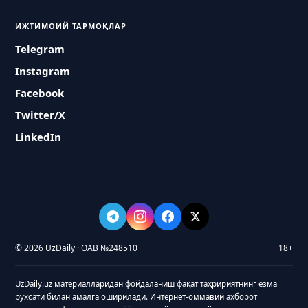
ИЖТИМОИЙ ТАРМОҚЛАР
Telegram
Instagram
Facebook
Twitter/X
LinkedIn
© 2026 UzDaily · ОАВ №248510
18+
UzDaily.uz материалларидан фойдаланиш фақат таҳририятнинг ёзма
рухсати билан амалга оширилади. Интернет-оммавий ахборот