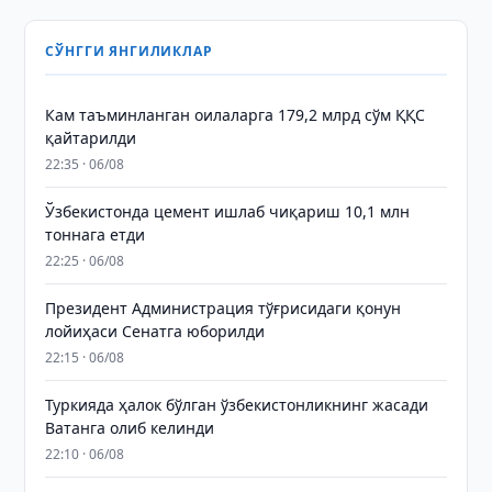
СЎНГГИ ЯНГИЛИКЛАР
Кам таъминланган оилаларга 179,2 млрд сўм ҚҚС
қайтарилди
22:35 · 06/08
Ўзбекистонда цемент ишлаб чиқариш 10,1 млн
тоннага етди
22:25 · 06/08
Президент Администрация тўғрисидаги қонун
лойиҳаси Сенатга юборилди
22:15 · 06/08
Туркияда ҳалок бўлган ўзбекистонликнинг жасади
Ватанга олиб келинди
22:10 · 06/08