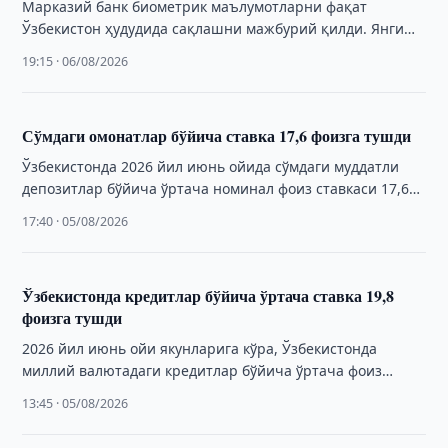
Марказий банк биометрик маълумотларни фақат
Ўзбекистон ҳудудида сақлашни мажбурий қилди. Янги
талаблар расман кучга кирди.
19:15 · 06/08/2026
Сўмдаги омонатлар бўйича ставка 17,6 фоизга тушди
Ўзбекистонда 2026 йил июнь ойида сўмдаги муддатли
депозитлар бўйича ўртача номинал фоиз ставкаси 17,6
фоизни ташкил этди.
17:40 · 05/08/2026
Ўзбекистонда кредитлар бўйича ўртача ставка 19,8
фоизга тушди
2026 йил июнь ойи якунларига кўра, Ўзбекистонда
миллий валютадаги кредитлар бўйича ўртача фоиз
ставкаси 19,8 фоизни ташкил этди.
13:45 · 05/08/2026