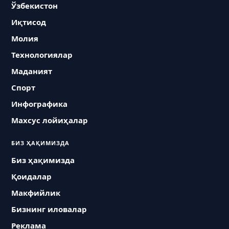
Ўзбекистон
Иқтисод
Молия
Технологиялар
Маданият
Спорт
Инфографика
Махсус лойиҳалар
БИЗ ҲАҚИМИЗДА
Биз ҳақимизда
Қоидалар
Макфийлик
Бизнинг иловалар
Реклама