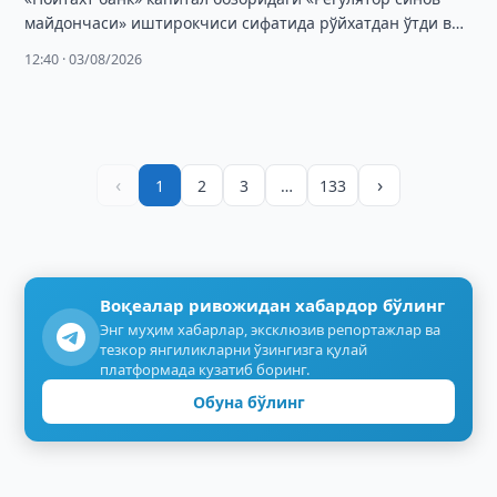
майдончаси» иштирокчиси сифатида рўйхатдан ўтди ва
валютали облигациялар чиқаришни режалаштирмоқда.
12:40 · 03/08/2026
‹
›
1
2
3
…
133
Воқеалар ривожидан хабардор бўлинг
Энг муҳим хабарлар, эксклюзив репортажлар ва
тезкор янгиликларни ўзингизга қулай
платформада кузатиб боринг.
Обуна бўлинг