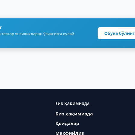
г
Обуна бўлинг
 тезкор янгиликларни ўзингизга қулай
БИЗ ҲАҚИМИЗДА
Биз ҳақимизда
Қоидалар
Макфийлик