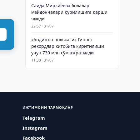
Саида Мирзиёева болалар
майдончалари қурилишига қарши
чиқди
22:57 · 31/07
«Андижон полькаси» Гиннес
рекордлар китобига киритилиши
учун 730 млн сўм ажратилди
11:30 · 31/07
ИЖТИМОИЙ ТАРМОҚЛАР
Telegram
Instagram
Facebook