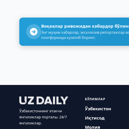
Воқеалар ривожидан хабардор бўлин
Энг муҳим хабарлар, эксклюзив репортажлар ва
платформада кузатиб боринг.
БЎЛИМЛАР
Ўзбекистон
Ўзбекистоннинг етакчи
янгиликлар порталы. 24/7
Иқтисод
янгиликлар.
Молия