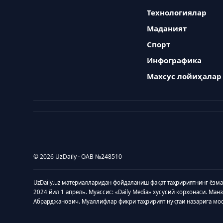
Технологиялар
Маданият
Спорт
Инфографика
Махсус лойиҳалар
© 2026 UzDaily · ОАВ №248510
UzDaily.uz материалларидан фойдаланиш фақат таҳририятнинг ёзм
2024 йил 1 апрель. Муассис: «Daily Media» хусусий корхонаси. Ман
Абрарджанович. Муаллифлар фикри таҳририят нуқтаи назарига мо