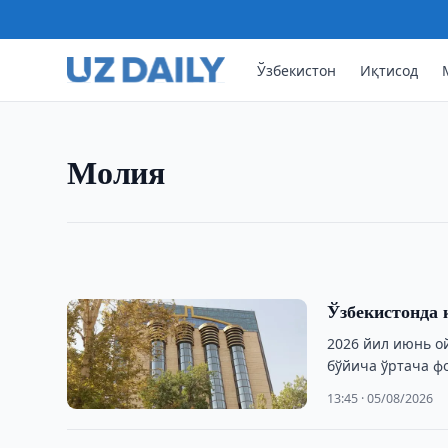
Ўзбекистон
Иқтисод
МОЛИЯ
Сўмдаги омонатлар бўйича 
Ўзбекистонда 2026 йил июнь ойида сўмдаги м
Молия
номинал фоиз ставкаси 17,6 фоизни ташкил эт
17:40 · 05/08/2026
Ўзбекистонда 
2026 йил июнь о
бўйича ўртача фо
13:45 · 05/08/2026