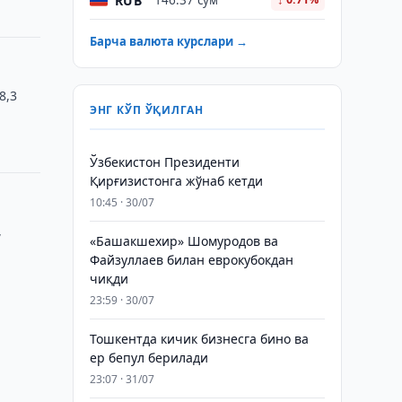
RUB
146.37 сўм
Барча валюта курслари →
8,3
ЭНГ КЎП ЎҚИЛГАН
Ўзбекистон Президенти
Қирғизистонга жўнаб кетди
10:45 · 30/07
,
«Башакшехир» Шомуродов ва
Файзуллаев билан еврокубокдан
чиқди
23:59 · 30/07
Тошкентда кичик бизнесга бино ва
ер бепул берилади
23:07 · 31/07