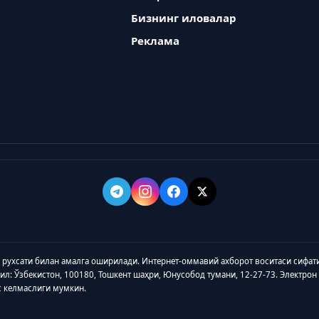
Бизнинг иловалар
Реклама
а рухсати билан амалга оширилади. Интернет-оммавий ахборот воситаси сифат
зил: Ўзбекистон, 100180, Тошкент шаҳри, Юнусобод тумани, 12-27-73. Электрон
с келмаслиги мумкин.