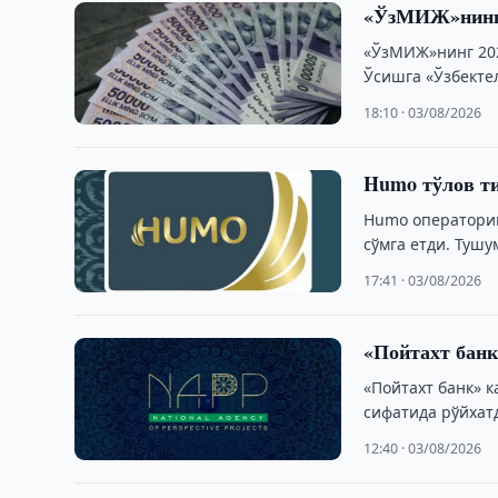
«ЎзМИЖ»нинг 
«ЎзМИЖ»нинг 202
Ўсишга «Ўзбекте
18:10 · 03/08/2026
Humo тўлов ти
Humo операторин
сўмга етди. Тушу
17:41 · 03/08/2026
«Пойтахт банк
«Пойтахт банк» 
сифатида рўйхат
12:40 · 03/08/2026