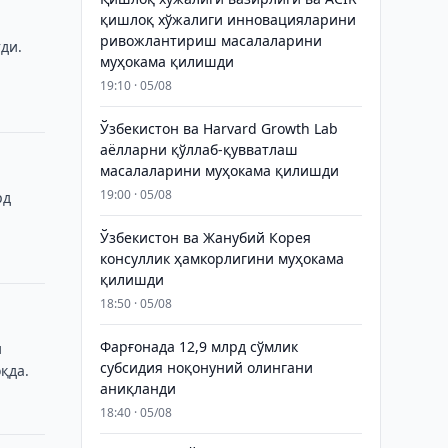
қишлоқ хўжалиги инновацияларини
ривожлантириш масалаларини
ди.
муҳокама қилишди
19:10 · 05/08
Ўзбекистон ва Harvard Growth Lab
аёлларни қўллаб-қувватлаш
масалаларини муҳокама қилишди
19:00 · 05/08
рд
Ўзбекистон ва Жанубий Корея
консуллик ҳамкорлигини муҳокама
қилишди
18:50 · 05/08
Фарғонада 12,9 млрд сўмлик
и
субсидия ноқонуний олингани
қда.
аниқланди
18:40 · 05/08