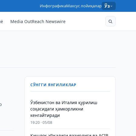
Инфографика
Махсус лойиҳалар
Ўз
нё
Media OutReach Newswire
СЎНГГИ ЯНГИЛИКЛАР
Ўзбекистон ва Италия қурилиш
р
соҳасидаги ҳамкорликни
кенгайтиради
19:20 · 05/08
Қишлоқ хўжалиги вазирлиги ва ACIR