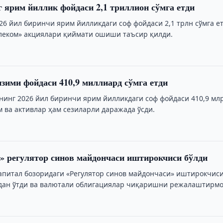
ярим йиллик фойдаси 2,1 триллион сўмга етди
6 йил биринчи ярим йилликдаги соф фойдаси 2,1 трлн сўмга ет
леком» акциялари қиймати ошиши таъсир қилди.
зими фойдаси 410,9 миллиард сўмга етди
инг 2026 йил биринчи ярим йилликдаги соф фойдаси 410,9 мл
м ва активлар ҳам сезиларли даражада ўсди.
» регулятор синов майдончаси иштирокчиси бўлди
капитал бозоридаги «Регулятор синов майдончаси» иштирокчис
дан ўтди ва валютали облигациялар чиқаришни режалаштирмо