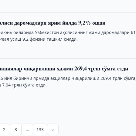
олиси даромадлари ярим йилда 9,2% ошди
–июнь ойларида Ўзбекистон аҳолисининг жами даромадлари 61
 Реал ўсиш 9,2 фоизни ташкил қилди.
акциялар чиқарилиши ҳажми 269,4 трлн сўмга етди
26 йил биринчи ярмида акциялар чиқарилиши 269,4 трлн сўмга
 7,04 трлн сўмга етди.
›
2
3
…
133