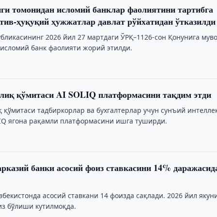
ги томонидан исломий банклар фаолиятини тартибга
тив-ҳуқуқий ҳужжатлар давлат рўйхатидан ўтказилди
убликасининг 2026 йил 27 мартдаги ЎРҚ–1126-сон Қонунига мув
исломий банк фаолияти жорий этилди.
лиқ қўмитаси AI SOLIQ платформасини тақдим этди
қ қўмитаси тадбиркорлар ва бухгалтерлар учун сунъий интелле
LIQ ягона рақамли платформасини ишга туширди.
рказий банки асосий фоиз ставкасини 14% даражасид
бекистонда асосий ставкани 14 фоизда сақлади. 2026 йил якун
из бўлиши кутилмоқда.