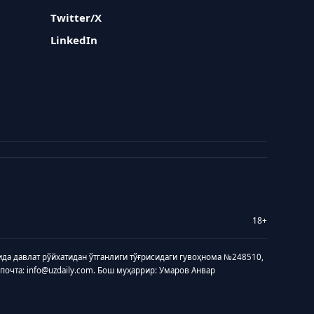
Twitter/X
LinkedIn
18+
ида давлат рўйхатидан ўтганлиги тўғрисидаги гувоҳнома №248510,
 почта: info@uzdaily.com. Бош муҳаррир: Умаров Анвар