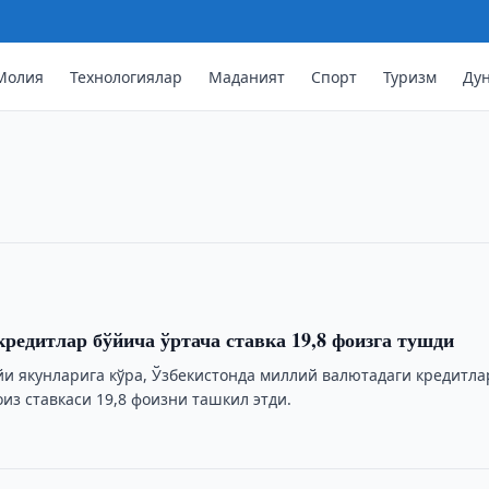
Молия
Технологиялар
Маданият
Спорт
Туризм
Ду
ставка 17,6 фоизга тушди
уддатли депозитлар бўйича ўртача
ди.
кредитлар бўйича ўртача ставка 19,8 фоизга тушди
йи якунларига кўра, Ўзбекистонда миллий валютадаги кредитла
из ставкаси 19,8 фоизни ташкил этди.