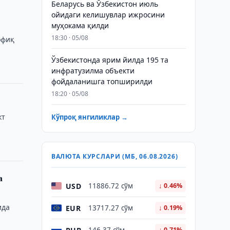
Беларусь ва Ўзбекистон июль
ойидаги келишувлар ижросини
муҳокама қилди
18:30 · 05/08
офиқ
Ўзбекистонда ярим йилда 195 та
инфратузилма объекти
фойдаланишга топширилди
18:20 · 05/08
кт
Кўпроқ янгиликлар →
ВАЛЮТА КУРСЛАРИ (МБ, 06.08.2026)
а
USD
11886.72 сўм
↓ 0.46%
ида
EUR
13717.27 сўм
↓ 0.19%
↓ 0.71%