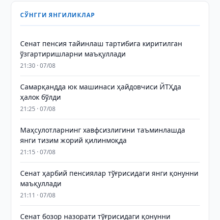
СЎНГГИ ЯНГИЛИКЛАР
Сенат пенсия тайинлаш тартибига киритилган
ўзгартиришларни маъқуллади
21:30 · 07/08
Самарқандда юк машинаси ҳайдовчиси ЙТҲда
ҳалок бўлди
21:25 · 07/08
Маҳсулотларнинг хавфсизлигини таъминлашда
янги тизим жорий қилинмоқда
21:15 · 07/08
Сенат ҳарбий пенсиялар тўғрисидаги янги қонунни
маъқуллади
21:11 · 07/08
Сенат бозор назорати тўғрисидаги қонунни