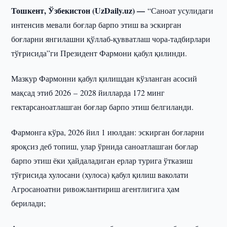
Тошкент, Ўзбекистон (UzDaily.uz) —
“Саноат усулидаги
интенсив мевали боғлар барпо этиш ва эскирган
боғларни янгилашни қўллаб-қувватлаш чора-тадбирлари
тўғрисида”ги Президент Фармони қабул қилинди.
Мазкур Фармонни қабул қилишдан кўзланган асосий
мақсад этиб 2026 – 2028 йилларда 172 минг
гектарсаноатлашган боғлар барпо этиш белгиланди.
Фармонга кўра, 2026 йил 1 июлдан: эскирган боғларни
яроқсиз деб топиш, улар ўрнида саноатлашган боғлар
барпо этиш ёки ҳайдаладиган ерлар турига ўтказиш
тўғрисида хулосани (хулоса) қабул қилиш ваколати
Агросаноатни ривожлантириш агентлигига ҳам
берилади;