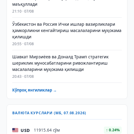
маъқуллади
21:10 · 07/08
Ўзбекистон ва Россия Ички ишлар вазирликлари
ҳамкорликни кенгайтириш масалаларини муҳокама
қилишди
20:55 · 07/08
Шавкат Мирзиёев ва Доналд Трамп стратегик
шериклик муносабатларини ривожлантириш
масалаларини муҳокама қилишди
20:43 · 07/08
Кўпроқ янгиликлар →
ВАЛЮТА КУРСЛАРИ (МБ, 07.08.2026)
USD
11915.64 сўм
↑ 0.24%