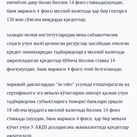
имтиёзли давр билан йиллик 14 фоиз ставкада(шундан,
банк маржаси 4 фоиз) миллий валютада ҳар бир гектарга
120 млн сўмгача миқдорда кредитлар;
халқаро молия институтларидан мева-сабзавотчилик
соҳаси учун жалб қилинган ресурслар ҳисобидан очилган
кредит линияларидан тадбиркорларга миллий валютада
ажратиладиган кредитлар бўйича йиллик ставка 14
фоиз(шундан, банк маржаси 4 фоиз) этиб белгиланади;
хорижий давлатлардан “in-vitro” усулида етиштирилган ва
сертификатга эга мевали кўчатларни импорт қилиш учун
тадбиркорлик субъектларига тижорат банклари орқали
18 ойгача муддатга миллий валютада йиллик 14 фоиз
ставкада (шундан, банк маржаси 4 фоиз), ҳар бир мевали
кўчат учун 5 АҚШ долларигача эквивалентида кредитлар
ажратилади.