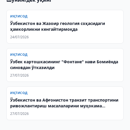
ИҚТИСОД
Ўзбекистон ва Жазоир геология соҳасидаги
ҳамкорликни кенгайтирмоқда
24/07/2026
ИҚТИСОД
Ўзбек картошкасининг "Фонтане" нави Бомиёнда
синовдан ўтказилди
27/07/2026
ИҚТИСОД
Ўзбекистон ва Афғонистон транзит транспортини
ривожлантириш масалаларини муҳокама
қилишди
27/07/2026