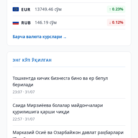
EUR
13749.46 сўм
↑ 0.23%
RUB
146.19 сўм
↓ 0.12%
Барча валюта курслари →
ЭНГ КЎП ЎҚИЛГАН
Тошкентда кичик бизнесга бино ва ер бепул
берилади
23:07 · 31/07
Саида Мирзиёева болалар майдончалари
қурилишига қарши чиқди
22:57 · 31/07
Марказий Осиё ва Озарбайжон давлат раҳбарлари