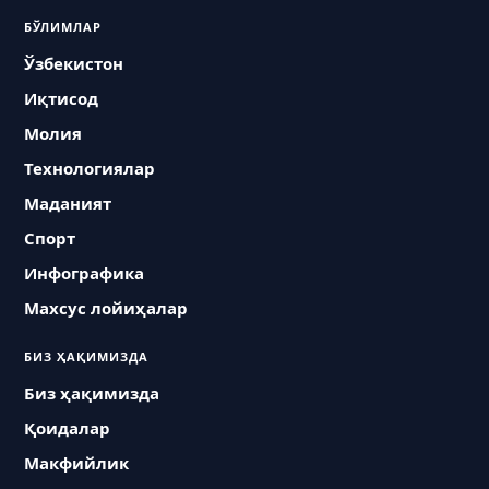
БЎЛИМЛАР
Ўзбекистон
Иқтисод
Молия
Технологиялар
Маданият
Спорт
Инфографика
Махсус лойиҳалар
БИЗ ҲАҚИМИЗДА
Биз ҳақимизда
Қоидалар
Макфийлик