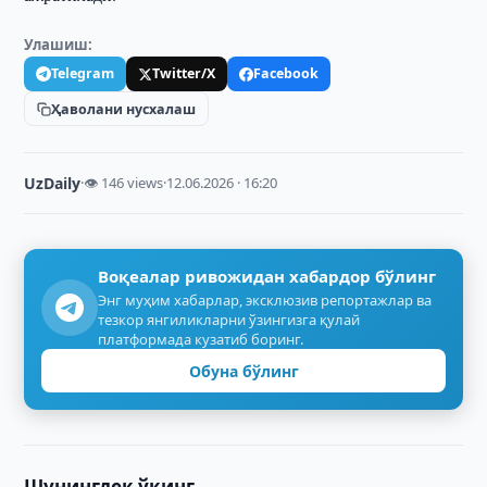
Улашиш:
Telegram
Twitter/X
Facebook
Ҳаволани нусхалаш
UzDaily
·
👁 146 views
·
12.06.2026 · 16:20
Воқеалар ривожидан хабардор бўлинг
Энг муҳим хабарлар, эксклюзив репортажлар ва
тезкор янгиликларни ўзингизга қулай
платформада кузатиб боринг.
Обуна бўлинг
Шунингдек ўқинг