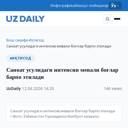
Инфографика
Махсус лойиҳалар
Ўз
Бош саҳифа
Иқтисод
›
›
Саноат усулидаги интенсив мевали боғлар барпо этилади
ИҚТИСОД
Саноат усулидаги интенсив мевали боғлар
барпо этилади
UzDaily
·
12.06.2026
·
16:20
·
146 views
Саноат усулидаги интенсив мевали боғлар барпо этилади
/ Фото: Ўзбекистон Президенти Матбуот хизмати.