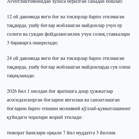
Агентликтомонидан хулоса берилган санадан бошлаб:
12 ой давомида янги боғ ва токзорлар барпо этилмаган
тақдирда, ушбу боғлар жойлашган майдонлар учун ер
солиғи ва сувдан фойдаланганлик учун солиқ ставкалари
3 бараварга оширилади;
24 ой давомида янги боғ ва токзорлар барпо этилмаган
тақдирда, ушбу боғлар жойлашган майдонларда сув олиш
тақиқланади.
2026 йил 1 июлдан боғ яратишга доир ҳужжатлар
асосидаэскирган боғларни янгилаш ва саноатлашган
боғларни барпо этишни молиявий қўллаб-қувватлашнинг
қуйидаги чоралари жорий этилади:
тижорат банклари орқали 7 йил муддатга 3 йиллик