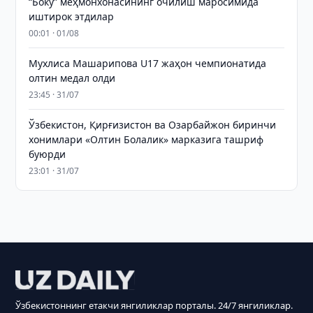
“Боку” меҳмонхонасининг очилиш маросимида
иштирок этдилар
00:01 · 01/08
Мухлиса Машарипова U17 жаҳон чемпионатида
олтин медал олди
23:45 · 31/07
Ўзбекистон, Қирғизистон ва Озарбайжон биринчи
хонимлари «Олтин Болалик» марказига ташриф
буюрди
23:01 · 31/07
Ўзбекистоннинг етакчи янгиликлар порталы. 24/7 янгиликлар.