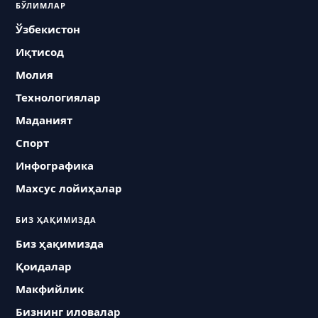
БЎЛИМЛАР
Ўзбекистон
Иқтисод
Молия
Технологиялар
Маданият
Спорт
Инфографика
Махсус лойиҳалар
БИЗ ҲАҚИМИЗДА
Биз ҳақимизда
Қоидалар
Макфийлик
Бизнинг иловалар