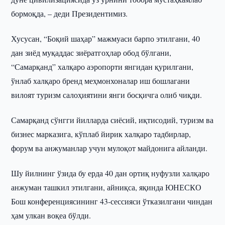
бормоқда, – деди Президентимиз.
Хусусан, “Боқий шаҳар” мажмуаси барпо этилгани, 40
дан зиёд муқаддас зиёратгоҳлар обод бўлгани,
“Самарқанд” халқаро аэропорти янгидан қурилгани,
ўнлаб халқаро бренд меҳмонхоналар иш бошлагани
вилоят туризм салоҳиятини янги босқичга олиб чиқди.
Самарқанд сўнгги йилларда сиёсий, иқтисодий, туризм ва
бизнес марказига, кўплаб йирик халқаро тадбирлар,
форум ва анжуманлар учун мулоқот майдонига айланди.
Шу йилнинг ўзида бу ерда 40 дан ортиқ нуфузли халқаро
анжуман ташкил этилгани, айниқса, яқинда ЮНЕСКО
Бош конференциясининг 43-сессияси ўтказилгани чиндан
ҳам улкан воқеа бўлди.