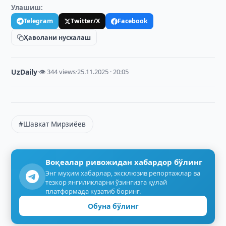
Улашиш:
Telegram
Twitter/X
Facebook
Ҳаволани нусхалаш
UzDaily
·
👁 344 views
·
25.11.2025 · 20:05
#Шавкат Мирзиёев
Воқеалар ривожидан хабардор бўлинг
Энг муҳим хабарлар, эксклюзив репортажлар ва
тезкор янгиликларни ўзингизга қулай
платформада кузатиб боринг.
Обуна бўлинг