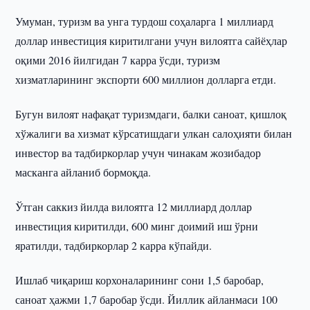
Умуман, туризм ва унга турдош соҳаларга 1 миллиард
доллар инвестиция киритилгани учун вилоятга сайёҳлар
оқими 2016 йилгидан 7 карра ўсди, туризм
хизматларининг экспорти 600 миллион долларга етди.
Бугун вилоят нафақат туризмдаги, балки саноат, қишлоқ
хўжалиги ва хизмат кўрсатишдаги улкан салоҳияти билан
инвестор ва тадбиркорлар учун чинакам жозибадор
масканга айланиб бормоқда.
Ўтган саккиз йилда вилоятга 12 миллиард доллар
инвестиция киритилди, 600 минг доимий иш ўрни
яратилди, тадбиркорлар 2 карра кўпайди.
Ишлаб чиқариш корхоналарининг сони 1,5 баробар,
саноат ҳажми 1,7 баробар ўсди. Йиллик айланмаси 100