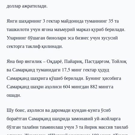
доллар ажратилади.
Янги шаҳарнинг 3 гектар майдонида туманнинг 35 та
ташкилоти учун ягона маъмурий марказ қуриб берилади.
Уларнинг бўшаган бинолари эса бизнес учун хусусий
секторга таклиф қилинади.
Яна бир янгилик – Оқдарё, Пайариқ, Пастдарғом, Тойлоқ
ва Самарқанд туманидаги 17,5 минг гектар ҳудуд
Самарқанд шаҳрига қўшиб берилади. Бунинг ҳисобига
Самарқанд шаҳри аҳолиси 604 мингдан 882 мингга
ошади.
Шу боис, аҳолиси ва даромади кундан-кунга ўсиб
бораётган Самарқанд шаҳрида замонавий уй-жойларга
бўлган талабни таъминлаш учун 3 та йирик массив танлаб