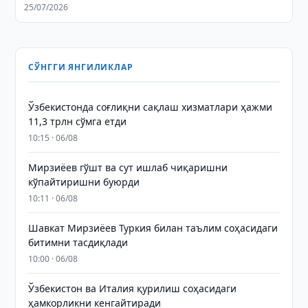
имзолади
25/07/2026
СЎНГГИ ЯНГИЛИКЛАР
Ўзбекистонда соғлиқни сақлаш хизматлари ҳажми
11,3 трлн сўмга етди
10:15 · 06/08
Мирзиёев гўшт ва сут ишлаб чиқаришни
кўпайтиришни буюрди
10:11 · 06/08
Шавкат Мирзиёев Туркия билан таълим соҳасидаги
битимни тасдиқлади
10:00 · 06/08
Ўзбекистон ва Италия қурилиш соҳасидаги
ҳамкорликни кенгайтиради