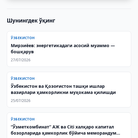
Шунингдек ўқинг
ЎЗБЕКИСТОН
Мирзиёев: энергетикадаги асосий муаммо —
бошқарув
27/07/2026
ЎЗБЕКИСТОН
Ўзбекистон ва Қозоғистон ташқи ишлар
вазирлари ҳамкорликни муҳокама қилишди
25/07/2026
ЎЗБЕКИСТОН
“Ўзметкомбинат” АЖ ва Citi халқаро капитал
бозорларида ҳамкорлик бўйича меморандум