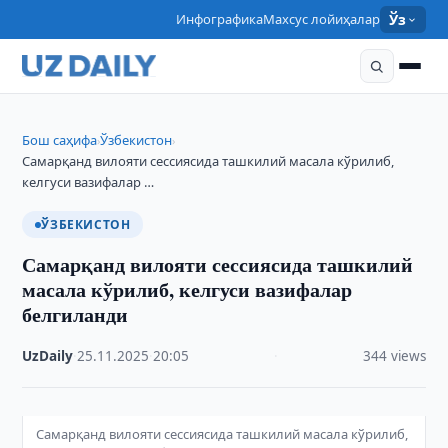
Инфографика
Махсус лойиҳалар
Ўз
Бош саҳифа
Ўзбекистон
›
›
Самарқанд вилояти сессиясида ташкилий масала кўрилиб,
келгуси вазифалар …
ЎЗБЕКИСТОН
Самарқанд вилояти сессиясида ташкилий
масала кўрилиб, келгуси вазифалар
белгиланди
UzDaily
·
25.11.2025
·
20:05
·
344 views
Самарқанд вилояти сессиясида ташкилий масала кўрилиб,