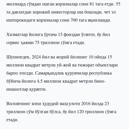
миллиард сўмдан ошган корхоналар сони 81 тага етди. 55
та давлатдан хорижий инвесторлар иш бошлади, чет эл
иштирокидаги корхоналар сони 700 тага яқинлашди.
Хизматлар йилига ўртача 15 фоиздан ўсяпти, бу йил
сервис ҳажми 75 триллион сўмга етади.
Шунингдек, 2024 йил ва жорий йилнинг 10 ойида 15
миллион квадрат метрли уй-жой ва тижорат объектлари
барпо этилди. Самарқандлик қурувчилар республика
бўйича йилига 4,5 миллион квадрат метрли бино-
иншоотлар қуряпти.
Вилоятнинг ялпи ҳудудий маҳсулоти 2016 йилда 23
триллион сўм бўлган бўлса, бу йил 120 триллион сўмга
етади.