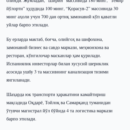
олинди. Жумладан, “Ширин” массивида 180 минг, “Темир
йўлорти” ҳудудида 100 минг, “Қорасув-2” массивида 30
минг аҳоли учун 700 дан ортиқ замонавий кўп қаватли
уйлар барпо этилади.
Бу ерларда мактаб, боғча, олийгоҳ ва шифохона,
замонавий бизнес ва савдо маркази, меҳмонхона ва
ресторан, кўнгилочар масканлар ҳам қурилади.
Испаниялик инвесторлар билан хусусий шериклик
асосида ушбу 3 та массивнинг канализация тизими
янгиланади.
Шаҳарда юк транспорти ҳаракатини камайтириш
мақсадида Оқдарё, Тойлоқ ва Самарқанд туманидан
ўтувчи магистрал йўл бўйида 4 та логистика маркази
барпо этилади.