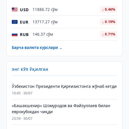
USD
11886.72 сўм
↓ 0.46%
EUR
13717.27 сўм
↓ 0.19%
RUB
146.37 сўм
↓ 0.71%
Барча валюта курслари →
ЭНГ КЎП ЎҚИЛГАН
Ўзбекистон Президенти Қирғизистонга жўнаб кетди
10:45 · 30/07
«Башакшехир» Шомуродов ва Файзуллаев билан
еврокубокдан чиқди
23:59 · 30/07