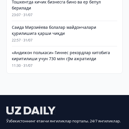
Тошкентда кичик бизнесга бино ва ер бепул
берилади
23:07 · 31/07
Саида Мирзиёева болалар майдончалари
қурилишига қарши чиқди
22:57 · 31/07
«Андижон полькаси» Гиннес рекордлар китобига
киритилиши учун 730 млн сўм ажратилди
11:30 · 31/07
Ўзбекистоннинг етакчи янгиликлар порталы. 24/7 янгиликлар.