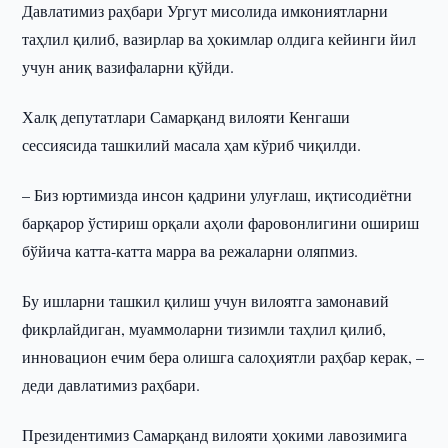
Давлатимиз раҳбари Ургут мисолида имкониятларни
таҳлил қилиб, вазирлар ва ҳокимлар олдига кейинги йил
учун аниқ вазифаларни қўйди.
Халқ депутатлари Самарқанд вилояти Кенгаши
сессиясида ташкилий масала ҳам кўриб чиқилди.
– Биз юртимизда инсон қадрини улуғлаш, иқтисодиётни
барқарор ўстириш орқали аҳоли фаровонлигини ошириш
бўйича катта-катта марра ва режаларни оляпмиз.
Бу ишларни ташкил қилиш учун вилоятга замонавий
фикрлайдиган, муаммоларни тизимли таҳлил қилиб,
инновацион ечим бера олишга салоҳиятли раҳбар керак, –
деди давлатимиз раҳбари.
Президентимиз Самарқанд вилояти ҳокими лавозимига