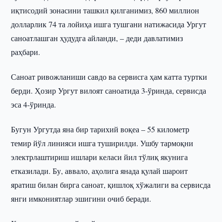
иқтисодий зонасини ташкил қилганимиз, 860 миллион
долларлик 74 та лойиҳа ишга тушгани натижасида Ургут
саноатлашган ҳудудга айланди, – деди давлатимиз
раҳбари.
Саноат ривожланиши савдо ва сервисга ҳам катта туртки
берди. Ҳозир Ургут вилоят саноатида 3-ўринда, сервисда
эса 4-ўринда.
Бугун Ургутда яна бир тарихий воқеа – 55 километр
темир йўл линияси ишга туширилди. Ушбу тармоқни
электрлаштириш ишлари келаси йил тўлиқ якунига
етказилади. Бу, аввало, аҳолига янада қулай шароит
яратиш билан бирга саноат, қишлоқ хўжалиги ва сервисда
янги имкониятлар эшигини очиб беради.