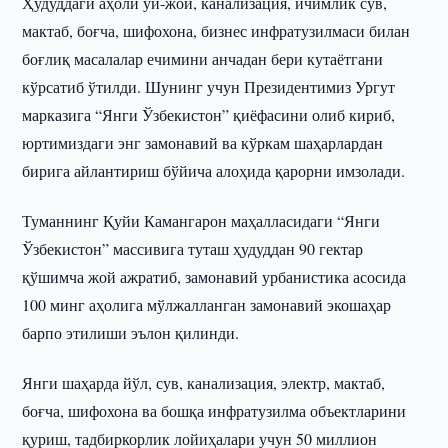
Ҳудуддаги аҳоли уй-жой, канализация, ичимлик сув,
мактаб, боғча, шифохона, бизнес инфратузилмаси билан
боғлиқ масалалар ечимини анчадан бери кутаётгани
кўрсатиб ўтилди. Шунинг учун Президентимиз Ургут
марказига “Янги Ўзбекистон” қиёфасини олиб кириб,
юртимиздаги энг замонавий ва кўркам шаҳарлардан
бирига айлантириш бўйича алоҳида қарорни имзолади.
Туманнинг Қуйи Камангарон маҳалласидаги “Янги
Ўзбекистон” массивига туташ ҳудуддан 90 гектар
қўшимча жой ажратиб, замонавий урбанистика асосида
100 минг аҳолига мўлжалланган замонавий экошаҳар
барпо этилиши эълон қилинди.
Янги шаҳарда йўл, сув, канализация, электр, мактаб,
боғча, шифохона ва бошқа инфратузилма объектларини
қуриш, тадбиркорлик лойиҳалари учун 50 миллион