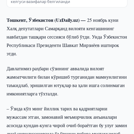
келгуси вазифалар белгиланди
Тошкент, Ўзбекистон (UzDaily.uz) —
25 ноябрь куни
Халқ депутатлари Самарқанд вилояти кенгашининг
навбатдан ташқари сессияси бўлиб ўтди. Унда Ўзбекистон
Республикаси Президенти Шавкат Мирзиёев иштирок
этди.
Давлатимиз раҳбари сўзининг аввалида вилоят
жамоатчилиги билан кўришиб турганидан мамнунлигини
таъкидлаб, эришилган ютуқлар ва ҳали ишга солинмаган
имкониятларга тўхталди.
– Ўзида кўп минг йиллик тарих ва қадриятларни
мужассам этган, замонавий меъморчилик анъаналари
асосида кундан-кунга чирой очиб бораётган бу улуғ замин
дунё цивилизациясида ўз ўрнини тобора мустаҳкамлаб