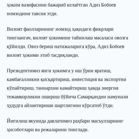
ҳоким вазифасини бажариб келаётган Адиз Бобоев
номзодини тавсия этди.
Вилоят фаолларининг номзод ҳақидаги фикрлари
тинглангач, вилоят ҳокимини тайинлаш масаласи овозга
қўйилди. Овоз бериш натижаларига кўра, Адиз Бобоев
вилоят ҳокими этиб тасдиқланди.
Президентимиз янги ҳокимга у иш ўрни яратиш,
камбағалликни қисқартириш, инвестиция ва экспортни
кўпайтириш, таннархни камайтириш ҳамда энергия
тежамкорликни ошириш бўйича Самарқандни намунали
ҳудудга айлантириши шартлигини кўрсатиб ўтди.
Йиғилиш якунида давлатимиз раҳбари масъулларнинг
ҳисоботлари ва режаларини тинглади.