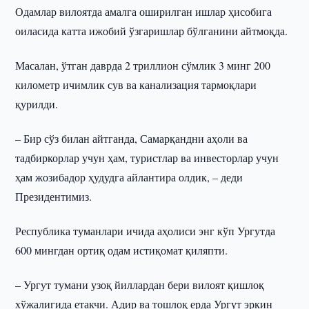
Одамлар вилоятда амалга оширилган ишлар ҳисобига
оиласида катта ижобий ўзгаришлар бўлганини айтмоқда.
Масалан, ўтган даврда 2 триллион сўмлик 3 минг 200
километр ичимлик сув ва канализация тармоқлари
қурилди.
– Бир сўз билан айтганда, Самарқандни аҳоли ва
тадбиркорлар учун ҳам, туристлар ва инвесторлар учун
ҳам жозибадор ҳудудга айлантира олдик, – деди
Президентимиз.
Республика туманлари ичида аҳолиси энг кўп Ургутда
600 мингдан ортиқ одам истиқомат қиляпти.
– Ургут тумани узоқ йиллардан бери вилоят қишлоқ
хўжалигида етакчи. Адир ва тошлоқ ерда Ургут эркин