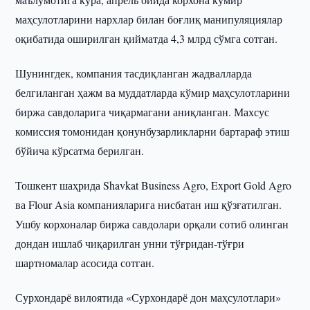
маҳсулотларини нархлар билан боғлиқ манипуляциялар
оқибатида оширилган қийматда 4,3 млрд сўмга сотган.
Шунингдек, компания тасдиқланган жадвалларда
белгиланган ҳажм ва муддатларда кўмир маҳсулотларини
биржа савдоларига чиқармагани аниқланган. Махсус
комиссия томонидан қонунбузарликларни бартараф этиш
бўйича кўрсатма берилган.
Тошкент шаҳрида Shavkat Business Agro, Export Gold Agro
ва Flour Asia компанияларига нисбатан иш қўзғатилган.
Ушбу корхоналар биржа савдолари орқали сотиб олинган
дондан ишлаб чиқарилган унни тўғридан-тўғри
шартномалар асосида сотган.
Сурхондарё вилоятида «Сурхондарё дон маҳсулотлари»