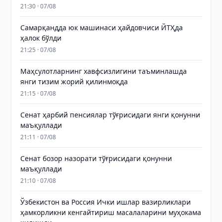
21:30 · 07/08
Самарқандда юк машинаси ҳайдовчиси ЙТҲда
ҳалок бўлди
21:25 · 07/08
Маҳсулотларнинг хавфсизлигини таъминлашда
янги тизим жорий қилинмоқда
21:15 · 07/08
Сенат ҳарбий пенсиялар тўғрисидаги янги қонунни
маъқуллади
21:11 · 07/08
Сенат бозор назорати тўғрисидаги қонунни
маъқуллади
21:10 · 07/08
Ўзбекистон ва Россия Ички ишлар вазирликлари
ҳамкорликни кенгайтириш масалаларини муҳокама