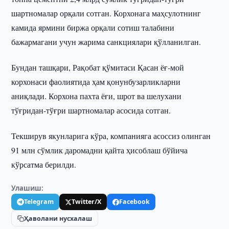
шартномалар орқали сотган. Корхонага маҳсулотнинг
камида ярмини биржа орқали сотиш талабини
бажармагани учун жарима санкциялари қўлланилган.
Бундан ташқари, Рақобат қўмитаси Қасан ёғ-мой
корхонаси фаолиятида ҳам қонунбузарликларни
аниқлади. Корхона пахта ёғи, шрот ва шелухани
тўғридан-тўғри шартномалар асосида сотган.
Текширув якунларига кўра, компанияга асоссиз олинган
91 млн сўмлик даромадни қайта ҳисоблаш бўйича
кўрсатма берилди.
Улашиш:
Telegram
Twitter/X
Facebook
Ҳаволани нусхалаш