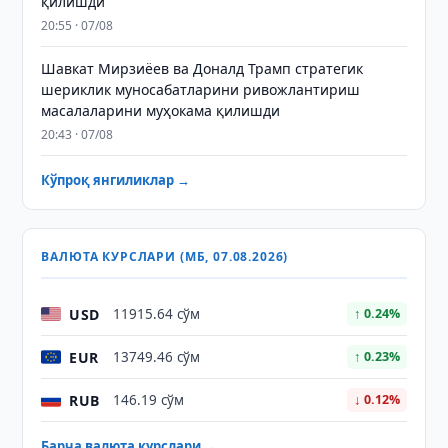
қилишди
20:55 · 07/08
Шавкат Мирзиёев ва Доналд Трамп стратегик
шериклик муносабатларини ривожлантириш
масалаларини муҳокама қилишди
20:43 · 07/08
Кўпроқ янгиликлар →
ВАЛЮТА КУРСЛАРИ (МБ, 07.08.2026)
USD
11915.64 сўм
↑ 0.24%
EUR
13749.46 сўм
↑ 0.23%
RUB
146.19 сўм
↓ 0.12%
Барча валюта курслари →