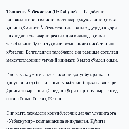
Тошкент, Ўзбекистон (UzDaily.uz) —
Рақобатни
ривожлантириш ва истеъмолчилар ҳуқуқларини ҳимоя
қилиш қўмитаси Ўзбекистоннинг олти ҳудудида юқори
ликвидли товарларни реализация қилишда қонун
талабларини бузган тўққизта компанияга нисбатан иш
қўзғатди. Белгиланган талабларга зид равишда сотилган
маҳсулотларнинг умумий қиймати 8 млрд сўмдан ошди.
Идора маълумотига кўра, асосий қонунбузарликлар
қонунчиликда белгиланган мажбурий биржа савдолари
ўрнига товарларни тўғридан-тўғри шартномалар асосида
сотиш билан боғлиқ бўлган.
Энг катта ҳажмдаги қонунбузарлик давлат улушига эга
«Ўзбеккўмир» компаниясида аниқланган. Қўмита
маълумотига кўра, апрель ойида корхона кўмир