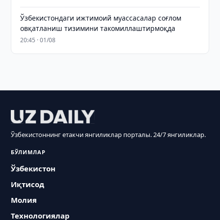
Ўзбекистондаги ижтимоий муассасалар соғлом
овқатланиш тизимини такомиллаштирмоқда
20:45 · 01/08
Ўзбекистоннинг етакчи янгиликлар порталы. 24/7 янгиликлар.
БЎЛИМЛАР
Ўзбекистон
Иқтисод
Молия
Технологиялар