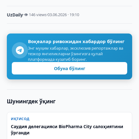
UzDaily
·
👁 146 views
·
03.06.2026 · 19:10
Воқеалар ривожидан хабардор бўлинг
Энг муҳим хабарлар, эксклюзив репортажлар ва
тезкор янгиликларни ўзингизга қулай
платформада кузатиб боринг.
Обуна бўлинг
Шунингдек ўқинг
ИҚТИСОД
Саудия делегацияси BioPharma City салоҳиятини
ўрганди