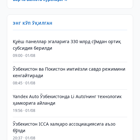
ЭНГ КЎП ЎҚИЛГАН
Қуёш панеллар эгаларига 330 млрд сўмдан ортиқ
субсидия берилди
09:00 · 01/08
Ўзбекистон ва Покистон имтиёзли савдо режимини
кенгайтиради
08:45 · 01/08
Yandex Auto Ўзбекистонда Li Auto’нинг технологик
ҳамкорига айланди
19:56 · 01/08
Ўзбекистон ICCA халқаро ассоциациясига аъзо
бўлди
20:37 · 01/08