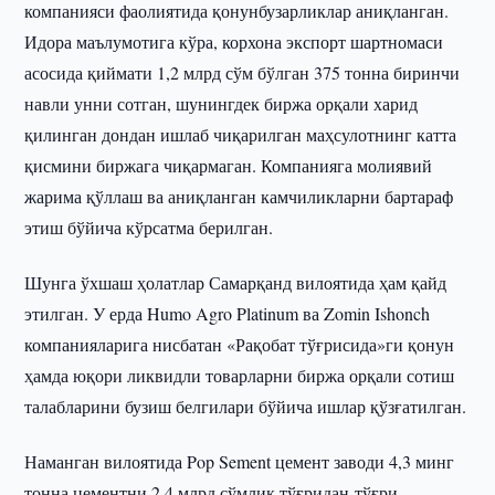
компанияси фаолиятида қонунбузарликлар аниқланган.
Идора маълумотига кўра, корхона экспорт шартномаси
асосида қиймати 1,2 млрд сўм бўлган 375 тонна биринчи
навли унни сотган, шунингдек биржа орқали харид
қилинган дондан ишлаб чиқарилган маҳсулотнинг катта
қисмини биржага чиқармаган. Компанияга молиявий
жарима қўллаш ва аниқланган камчиликларни бартараф
этиш бўйича кўрсатма берилган.
Шунга ўхшаш ҳолатлар Самарқанд вилоятида ҳам қайд
этилган. У ерда Humo Agro Platinum ва Zomin Ishonch
компанияларига нисбатан «Рақобат тўғрисида»ги қонун
ҳамда юқори ликвидли товарларни биржа орқали сотиш
талабларини бузиш белгилари бўйича ишлар қўзғатилган.
Наманган вилоятида Pop Sement цемент заводи 4,3 минг
тонна цементни 2,4 млрд сўмлик тўғридан-тўғри