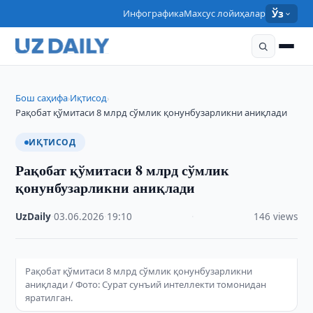
Инфографика
Махсус лойиҳалар
Ўз
Бош саҳифа
Иқтисод
›
›
Рақобат қўмитаси 8 млрд сўмлик қонунбузарликни аниқлади
ИҚТИСОД
Рақобат қўмитаси 8 млрд сўмлик
қонунбузарликни аниқлади
UzDaily
·
03.06.2026
·
19:10
·
146 views
Рақобат қўмитаси 8 млрд сўмлик қонунбузарликни
аниқлади / Фото: Сурат сунъий интеллекти томонидан
яратилган.