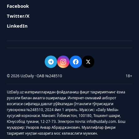
Facebook
Twitter/X
LinkedIn
© 2026 UzDaily · ОАВ №248510
18+
UzDaily.uz материалларидан фойдаланиш фақат таҳририятнинг ёзма
рухсати билан амалга оширилади. Интернет-оммавий ахборот
воситаси сифатида давлат рўйхатидан ўтганлиги тўғрисидаги
гувоҳнома №248510, 2024 йил 1 апрель. Муассис: «Daily Media»
хусусий корхонаси. Манзил: Ўзбекистон, 100180, Тошкент шаҳри,
Юнусобод тумани, 12-27-73. Электрон почта: info@uzdaily.com. Бош
муҳаррир: Умаров Анвар Абрарджанович. Муаллифлар фикри
таҳририят нуқтаи назарига мос келмаслиги мумкин.