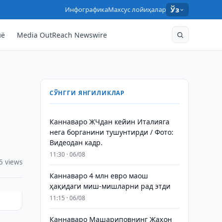
Инфографика
Махсус лойиҳалар
Ўз
нё
Media OutReach Newswire
СЎНГГИ ЯНГИЛИКЛАР
Каннаваро ЖЧдан кейин Италияга
нега борганини тушунтирди / Фото:
Видеодан кадр.
11:30 · 06/08
5 views
Каннаваро 4 млн евро маош
ҳақидаги миш-мишларни рад этди
11:15 · 06/08
Каннаваро Машариповнинг Жаҳон