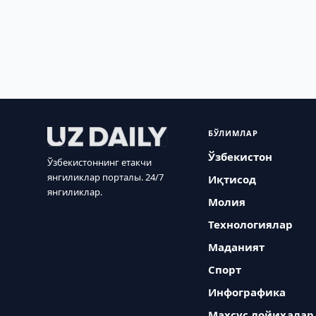
БЎЛИМЛАР
Ўзбекистон
Ўзбекистоннинг етакчи
янгиликлар порталы. 24/7
Иқтисод
янгиликлар.
Молия
Технологиялар
Маданият
Спорт
Инфографика
Махсус лойиҳалар