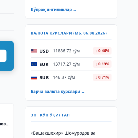
Кўпроқ янгиликлар →
ВАЛЮТА КУРСЛАРИ (МБ, 06.08.2026)
USD
11886.72 сўм
↓ 0.46%
EUR
13717.27 сўм
↓ 0.19%
RUB
146.37 сўм
↓ 0.71%
Барча валюта курслари →
ЭНГ КЎП ЎҚИЛГАН
 юз
«Башакшехир» Шомуродов ва