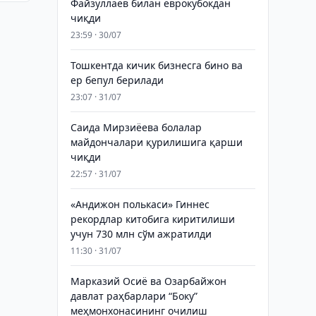
Файзуллаев билан еврокубокдан
чиқди
23:59 · 30/07
Тошкентда кичик бизнесга бино ва
ер бепул берилади
23:07 · 31/07
Саида Мирзиёева болалар
майдончалари қурилишига қарши
чиқди
22:57 · 31/07
«Андижон полькаси» Гиннес
рекордлар китобига киритилиши
учун 730 млн сўм ажратилди
11:30 · 31/07
Марказий Осиё ва Озарбайжон
давлат раҳбарлари “Боку”
меҳмонхонасининг очилиш