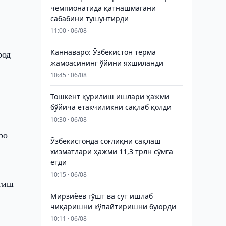
чемпионатида қатнашмагани
сабабини тушунтирди
11:00 · 06/08
Каннаваро: Ўзбекистон терма
род
жамоасининг ўйини яхшиланди
10:45 · 06/08
Тошкент қурилиш ишлари ҳажми
бўйича етакчиликни сақлаб қолди
10:30 · 06/08
ро
Ўзбекистонда соғлиқни сақлаш
хизматлари ҳажми 11,3 трлн сўмга
етди
10:15 · 06/08
этиш
Мирзиёев гўшт ва сут ишлаб
чиқаришни кўпайтиришни буюрди
10:11 · 06/08