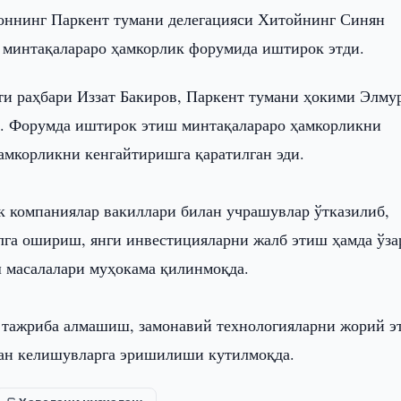
оннинг Паркент тумани делегацияси Хитойнинг Синян
 минтақалараро ҳамкорлик форумида иштирок этди.
ти раҳбари Иззат Бакиров, Паркент тумани ҳокими Элму
н. Форумда иштирок этиш минтақалараро ҳамкорликни
амкорликни кенгайтиришга қаратилган эди.
к компаниялар вакиллари билан учрашувлар ўтказилиб,
лга ошириш, янги инвестицияларни жалб этиш ҳамда ўза
 масалалари муҳокама қилинмоқда.
а тажриба алмашиш, замонавий технологияларни жорий 
идан келишувларга эришилиши кутилмоқда.