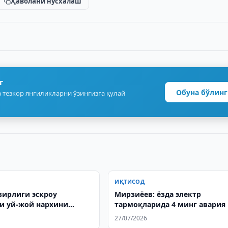
Ҳаволани нусхалаш
г
Обуна бўлинг
 тезкор янгиликларни ўзингизга қулай
ИҚТИСОД
зирлиги эскроу
Мирзиёев: ёзда электр
и уй-жой нархини
тармоқларида 4 минг авария
 мумкинлигини
берди
27/07/2026
и