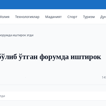
Молия
Технологиялар
Маданият
Спорт
Туризм
Ду
 форумда иштирок этди
бўлиб ўтган форумда иштирок
·
14
этди