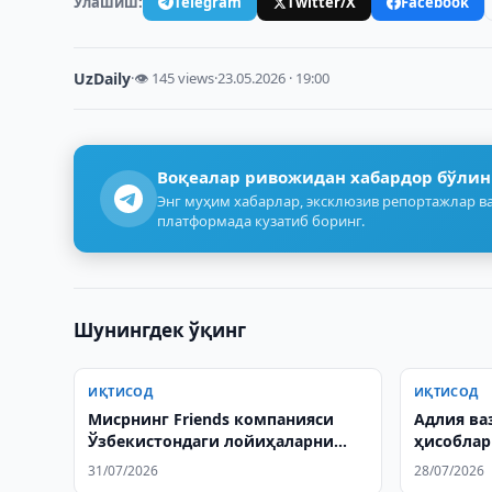
Улашиш:
Telegram
Twitter/X
Facebook
UzDaily
·
👁 145 views
·
23.05.2026 · 19:00
Воқеалар ривожидан хабардор бўлин
Энг муҳим хабарлар, эксклюзив репортажлар ва
платформада кузатиб боринг.
Шунингдек ўқинг
ИҚТИСОД
ИҚТИСОД
Мисрнинг Friends компанияси
Адлия ва
Ўзбекистондаги лойиҳаларни
ҳисоблар
ўрганмоқда
ошириши
31/07/2026
28/07/2026
билдирд