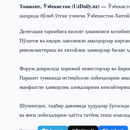
Тошкент, Ўзбекистон (UzDaily.uz) —
Ўзбекист
шаҳрида бўлиб ўтган учинчи Ўзбекистон-Хитой
Делегация таркибига вилоят ҳокимлиги котибия
Пўлатов ва юқори лавозимли амалдорлар кирга
ривожлантириш ва хитойлик ҳамкорлар билан ҳ
Форум доирасида хорижий инвесторлар ва йири
Паркент туманида истиқболли лойиҳаларни ама
манфаатли ҳамкорлик алоқаларини кенгайтириш
Шунингдек, тадбир давомида ҳудудлар ўртасид
ва янги лойиҳаларни ҳаётга татбиқ этиш юзас