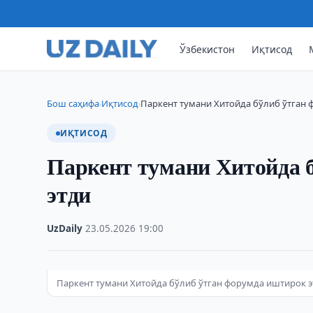
Ўзбекистон
Иқтисод
Бош саҳифа
Иқтисод
Паркент тумани Хитойда бўлиб ўтган
›
›
ИҚТИСОД
Паркент тумани Хитойда 
этди
UzDaily
·
23.05.2026
·
19:00
Паркент тумани Хитойда бўлиб ўтган форумда иштирок 