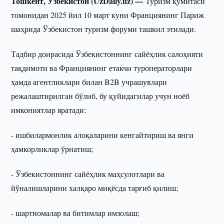
Тошкент, Ўзбекистон (UzDaily.uz) —
Туризм қўмитаси
томонидан 2025 йил 10 март куни Франциянинг Париж
шаҳрида Ўзбекистон туризм форуми ташкил этилади.
Тадбир доирасида Ўзбекистоннинг сайёҳлик салоҳияти
тақдимоти ва Франциянинг етакчи туроператорлари
ҳамда агентликлари билан B2B учрашувлари
режалаштирилган бўлиб, бу қуйидагилар учун ноёб
имкониятлар яратади:
- ишбилармонлик алоқаларини кенгайтириш ва янги
ҳамкорликлар ўрнатиш;
- Ўзбекистоннинг сайёҳлик маҳсулотлари ва
йўналишларини халқаро миқёсда тарғиб қилиш;
- шартномалар ва битимлар имзолаш;