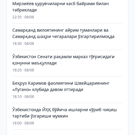
Мирзиёев қурувчиларни касб байрами билан
табриклади
22:35 · 08/08
Самарқанд вилоятининг айрим туманлари ва
Самарқанд шаҳри чегаралари ўзгартирилмоқда
18:30 · 08/08
Ўзбекистон Сенати рақамли марказ тўғрисидаги
қонунни маъқуллади
18:20 · 08/08
Беҳруз Каримов фаолиятини Швейцариянинг
«Лугано» клубида давом эттиради
18:10 · 08/08
Ўзбекистонда ЙҲҚ бўйича ишларни кўриб чиқиш
тартиби ўзгариши мумкин
18:00 · 08/08