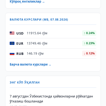
Кўпроқ янгиликлар →
ВАЛЮТА КУРСЛАРИ (МБ, 07.08.2026)
USD
11915.64 сўм
↑ 0.24%
EUR
13749.46 сўм
↑ 0.23%
RUB
146.19 сўм
↓ 0.12%
Барча валюта курслари →
ЭНГ КЎП ЎҚИЛГАН
7 августдан Ўзбекистонда ҳайвонларни рўйхатдан
ўтказиш бошланади