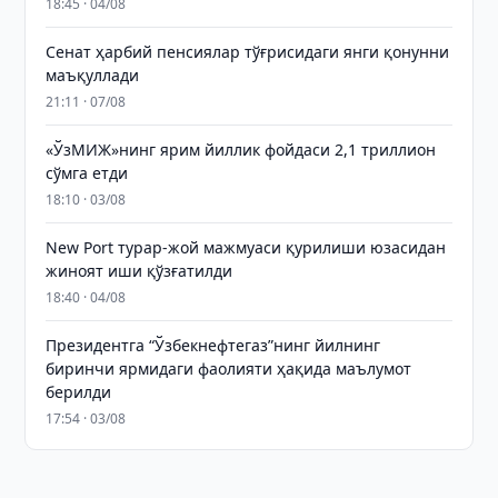
18:45 · 04/08
Сенат ҳарбий пенсиялар тўғрисидаги янги қонунни
маъқуллади
21:11 · 07/08
«ЎзМИЖ»нинг ярим йиллик фойдаси 2,1 триллион
сўмга етди
18:10 · 03/08
New Port турар-жой мажмуаси қурилиши юзасидан
жиноят иши қўзғатилди
18:40 · 04/08
Президентга “Ўзбекнефтегаз”нинг йилнинг
биринчи ярмидаги фаолияти ҳақида маълумот
берилди
17:54 · 03/08