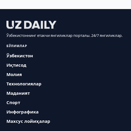
Ўзбекистоннинг етакчи янгиликлар порталы. 24/7 янгиликлар.
БЎЛИМЛАР
Ўзбекистон
Иқтисод
Молия
Технологиялар
Маданият
Спорт
Инфографика
Махсус лойиҳалар