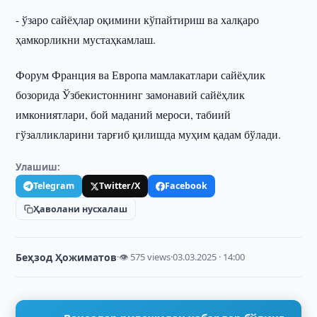
- ўзаро сайёҳлар оқимини кўпайтириш ва халқаро
ҳамкорликни мустаҳкамлаш.
Форум Франция ва Европа мамлакатлари сайёҳлик
бозорида Ўзбекистоннинг замонавий сайёҳлик
имкониятлари, бой маданий мероси, табиий
гўзалликларини тарғиб қилишда муҳим қадам бўлади.
Улашиш:
Telegram
Twitter/X
Facebook
Ҳаволани нусхалаш
Беҳзод Ҳожиматов
·
👁 575 views
·
03.03.2025 · 14:00