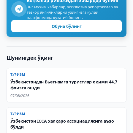
Воқеалар ривожидан хабардор бўлинг
Энг муҳим хабарлар, эксклюзив репортажлар ва
тезкор янгиликларни ўзингизга қулай
платформада кузатиб боринг.
Обуна бўлинг
Шунингдек ўқинг
ТУРИЗМ
Ўзбекистондан Вьетнамга туристлар оқими 44,7
фоизга ошди
07/08/2026
ТУРИЗМ
Ўзбекистон ICCA халқаро ассоциациясига аъзо
бўлди