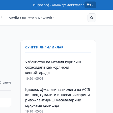
Инфографика
Махсус лойиҳалар
Ўз
нё
Media OutReach Newswire
СЎНГГИ ЯНГИЛИКЛАР
Ўзбекистон ва Италия қурилиш
соҳасидаги ҳамкорликни
кенгайтиради
19:20 · 05/08
6 views
Қишлоқ хўжалиги вазирлиги ва ACIR
қишлоқ хўжалиги инновацияларини
ривожлантириш масалаларини
муҳокама қилишди
19:10 · 05/08