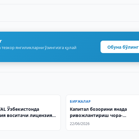
г
Обуна бўлинг
 тезкор янгиликларни ўзингизга қулай
БИРЖАЛАР
TAL Ўзбекистонда
Капитал бозорини янада
ия воситачи лицензия
ривожлантириш чора-
тадбирлари белгиланди
22/06/2026