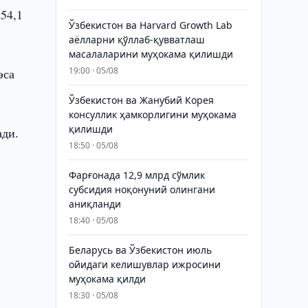
54,1
Ўзбекистон ва Harvard Growth Lab
аёлларни қўллаб-қувватлаш
масалаларини муҳокама қилишди
19:00 · 05/08
эса
Ўзбекистон ва Жанубий Корея
консуллик ҳамкорлигини муҳокама
қилишди
ади.
18:50 · 05/08
Фарғонада 12,9 млрд сўмлик
субсидия ноқонуний олингани
аниқланди
18:40 · 05/08
Беларусь ва Ўзбекистон июль
ойидаги келишувлар ижросини
муҳокама қилди
18:30 · 05/08