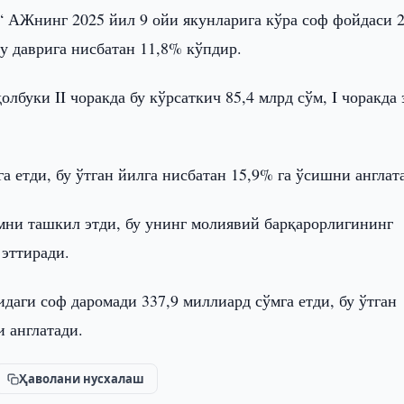
 АЖнинг 2025 йил 9 ойи якунларига кўра соф фойдаси 2
у даврига нисбатан 11,8% кўпдир.
лбуки II чоракда бу кўрсаткич 85,4 млрд сўм, I чоракда 
 етди, бу ўтган йилга нисбатан 15,9% га ўсишни англат
мни ташкил этди, бу унинг молиявий барқарорлигининг
 эттиради.
даги соф даромади 337,9 миллиард сўмга етди, бу ўтган
 англатади.
Ҳаволани нусхалаш