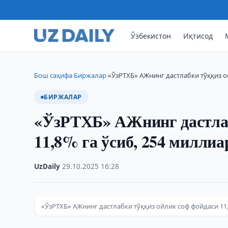
Ўзбекистон
Иқтисод
Бош саҳифа
Биржалар
«ЎзРТХБ» АЖнинг дастлабки тўққиз о
›
›
БИРЖАЛАР
«ЎзРТХБ» АЖнинг дастлаб
11,8% га ўсиб, 254 милли
UzDaily
·
29.10.2025
·
16:28
«ЎзРТХБ» АЖнинг дастлабки тўққиз ойлик соф фойдаси 11