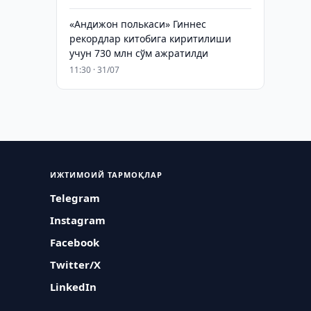
«Андижон полькаси» Гиннес
рекордлар китобига киритилиши
учун 730 млн сўм ажратилди
11:30 · 31/07
ИЖТИМОИЙ ТАРМОҚЛАР
Telegram
Instagram
Facebook
Twitter/X
LinkedIn