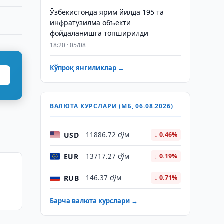
Ўзбекистонда ярим йилда 195 та
инфратузилма объекти
фойдаланишга топширилди
18:20 · 05/08
Кўпроқ янгиликлар →
ВАЛЮТА КУРСЛАРИ (МБ, 06.08.2026)
USD
11886.72 сўм
↓ 0.46%
EUR
13717.27 сўм
↓ 0.19%
RUB
146.37 сўм
↓ 0.71%
Барча валюта курслари →