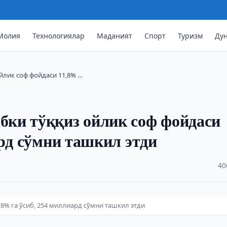
Молия
Технологиялар
Маданият
Спорт
Туризм
Ду
йлик соф фойдаси 11,8% …
ки тўққиз ойлик соф фойдаси
ард сўмни ташкил этди
·
40
,8% га ўсиб, 254 миллиард сўмни ташкил этди