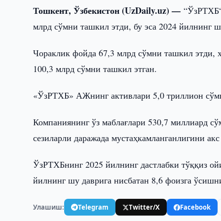
Тошкент, Ўзбекистон (UzDaily.uz) —
“ЎзРТХБ“
млрд сўмни ташкил этди, бу эса 2024 йилнинг ш
Чораклик фойда 67,3 млрд сўмни ташкил этди, ҳо
100,3 млрд сўмни ташкил этган.
«ЎзРТХБ» АЖнинг активлари 5,0 триллион сўмга
Компаниянинг ўз маблағлари 530,7 миллиард сў
сезиларли даражада мустаҳкамланганлигини акс
ЎзРТХБнинг 2025 йилнинг дастлабки тўққиз ойи
йилнинг шу даврига нисбатан 8,6 фоизга ўсишни
Улашиш:
Telegram
Twitter/X
Facebook