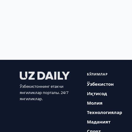
БЎЛИМЛАР
Ўзбекистон
Ўзбекистоннинг етакчи
янгиликлар порталы. 24/7
Иқтисод
янгиликлар.
Молия
Технологиялар
Маданият
Спорт