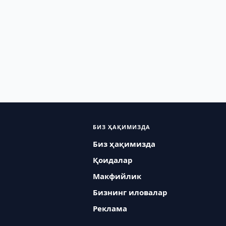
БИЗ ҲАҚИМИЗДА
Биз ҳақимизда
Қоидалар
Макфийлик
Бизнинг иловалар
Реклама