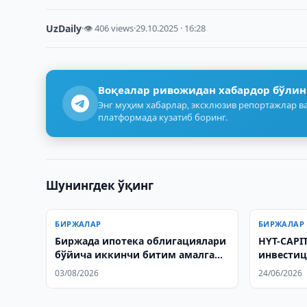
UzDaily
·
👁 406 views
·
29.10.2025 · 16:28
Воқеалар ривожидан хабардор бўлин
Энг муҳим хабарлар, эксклюзив репортажлар ва
платформада кузатиб боринг.
Шунингдек ўқинг
БИРЖАЛАР
БИРЖАЛАР
Биржада ипотека облигациялари
HYT-CAPI
бўйича иккинчи битим амалга
инвестиц
оширилди
олди
03/08/2026
24/06/2026