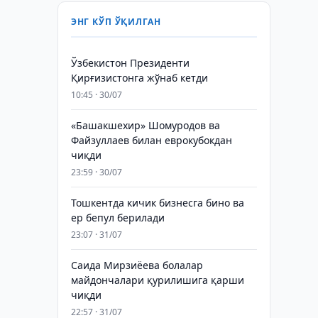
ЭНГ КЎП ЎҚИЛГАН
Ўзбекистон Президенти
Қирғизистонга жўнаб кетди
10:45 · 30/07
«Башакшехир» Шомуродов ва
Файзуллаев билан еврокубокдан
чиқди
23:59 · 30/07
Тошкентда кичик бизнесга бино ва
ер бепул берилади
23:07 · 31/07
Саида Мирзиёева болалар
майдончалари қурилишига қарши
чиқди
22:57 · 31/07