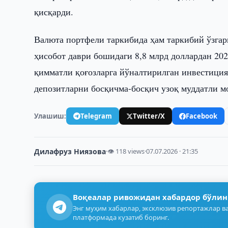
қисқарди.
Валюта портфели таркибида ҳам таркибий ўзгар
ҳисобот даври бошидаги 8,8 млрд доллардан 202
қимматли қоғозларга йўналтирилган инвестициял
депозитларни босқичма-босқич узоқ муддатли м
Улашиш:
Telegram
Twitter/X
Facebook
Дилафруз Ниязова
·
👁 118 views
·
07.07.2026 · 21:35
Воқеалар ривожидан хабардор бўлин
Энг муҳим хабарлар, эксклюзив репортажлар ва
платформада кузатиб боринг.