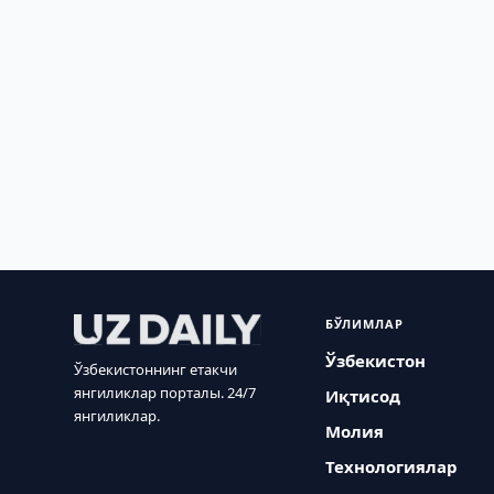
БЎЛИМЛАР
Ўзбекистон
Ўзбекистоннинг етакчи
янгиликлар порталы. 24/7
Иқтисод
янгиликлар.
Молия
Технологиялар