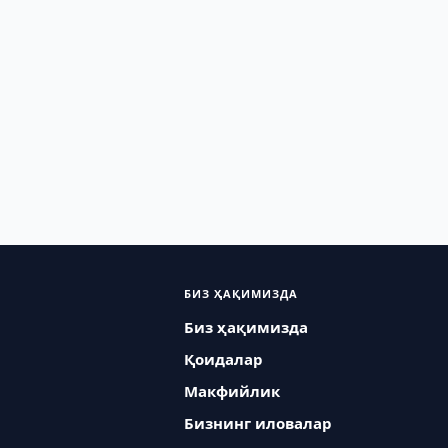
БИЗ ҲАҚИМИЗДА
Биз ҳақимизда
Қоидалар
Макфийлик
Бизнинг иловалар