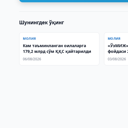
Шунингдек ўқинг
МОЛИЯ
МОЛИЯ
Кам таъминланган оилаларга
«ЎзМИЖ»
179,2 млрд сўм ҚҚС қайтарилди
фойдаси 
06/08/2026
03/08/2026