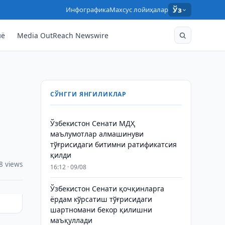
Инфографика
Махсус лойиҳалар
Ўз
нё
Media OutReach Newswire
СЎНГГИ ЯНГИЛИКЛАР
Ўзбекистон Сенати МДҲ
маълумотлар алмашинуви
тўғрисидаги битимни ратификатсия
қилди
8 views
16:12 · 09/08
Ўзбекистон Сенати қочқинларга
ёрдам кўрсатиш тўғрисидаги
шартномани бекор қилишни
маъқуллади