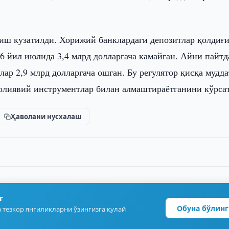
иш кузатилди. Хорижий банклардаги депозитлар қолдиғ
6 йил июлида 3,4 млрд долларгача камайган. Айни пайтд
ар 2,9 млрд долларгача ошган. Бу регулятор қисқа мудд
олиявий инструментлар билан алмаштираётганини кўрса
Ҳаволани нусхалаш
г
Обуна бўлинг
 тезкор янгиликларни ўзингизга қулай