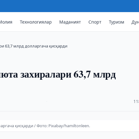
Молия
Технологиялар
Маданият
Спорт
Туризм
Ду
ри 63,7 млрд долларгача қисқарди
юта захиралари 63,7 млрд
·
11
ргача қисқарди / Фото: Pixabay/hamiltonleen.