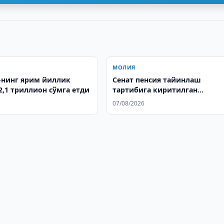
МОЛИЯ
нинг ярим йиллик
Сенат пенсия тайинлаш
2,1 триллион сўмга етди
тартибига киритилган
ўзгартиришларни маъқулла
07/08/2026