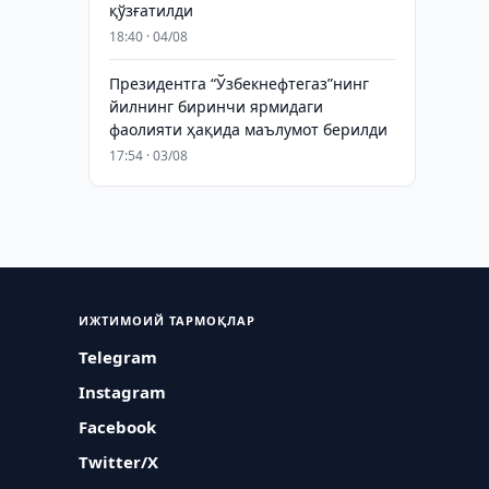
қўзғатилди
18:40 · 04/08
Президентга “Ўзбекнефтегаз”нинг
йилнинг биринчи ярмидаги
фаолияти ҳақида маълумот берилди
17:54 · 03/08
ИЖТИМОИЙ ТАРМОҚЛАР
Telegram
Instagram
Facebook
Twitter/X