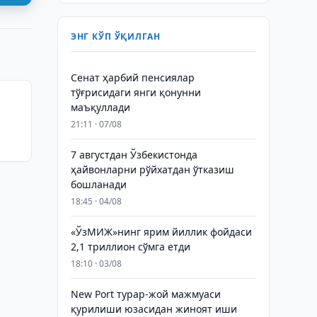
ЭНГ КЎП ЎҚИЛГАН
Сенат ҳарбий пенсиялар
тўғрисидаги янги қонунни
маъқуллади
21:11 · 07/08
ди
7 августдан Ўзбекистонда
ҳайвонларни рўйхатдан ўтказиш
бошланади
18:45 · 04/08
«ЎзМИЖ»нинг ярим йиллик фойдаси
2,1 триллион сўмга етди
18:10 · 03/08
New Port турар-жой мажмуаси
қурилиши юзасидан жиноят иши