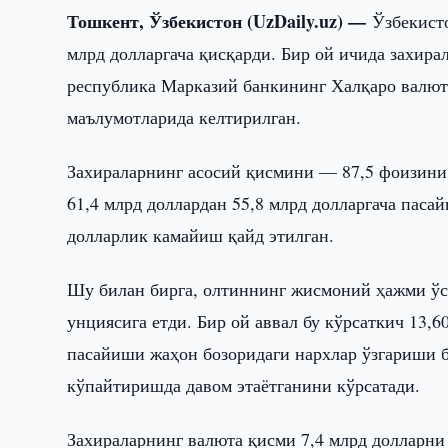
Тошкент, Ўзбекистон (UzDaily.uz) —
Ўзбекист
млрд долларгача қисқарди. Бир ой ичида захира
республика Марказий банкининг Халқаро валют
маълумотларида келтирилган.
Захираларнинг асосий қисмини — 87,5 фоизини
61,4 млрд доллардан 55,8 млрд долларгача паса
долларлик камайиш қайд этилган.
Шу билан бирга, олтиннинг жисмоний ҳажми ўси
унциясига етди. Бир ой аввал бу кўрсаткич 13,
пасайиши жаҳон бозоридаги нархлар ўзгариши б
кўпайтиришда давом этаётганини кўрсатади.
Захираларнинг валюта қисми 7,4 млрд долларни 