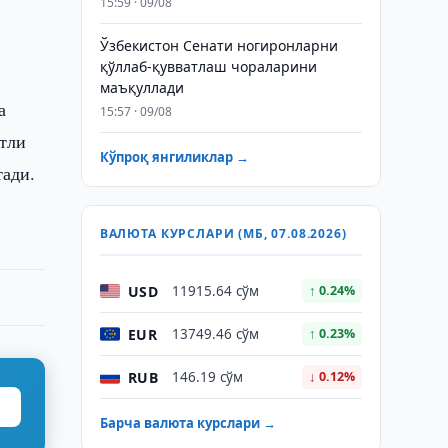
15:59 · 09/08
Ўзбекистон Сенати ногиронларни
қўллаб-қувватлаш чораларини
и
маъқуллади
а
15:57 · 09/08
атли
Кўпроқ янгиликлар →
тади.
ВАЛЮТА КУРСЛАРИ (МБ, 07.08.2026)
USD
11915.64 сўм
↑ 0.24%
EUR
13749.46 сўм
↑ 0.23%
RUB
146.19 сўм
↓ 0.12%
Барча валюта курслари →