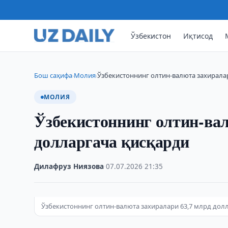
Ўзбекистон
Иқтисод
Бош саҳифа
Молия
Ўзбекистоннинг олтин-валюта захирала
›
›
МОЛИЯ
Ўзбекистоннинг олтин-вал
долларгача қисқарди
Дилафруз Ниязова
·
07.07.2026
·
21:35
Ўзбекистоннинг олтин-валюта захиралари 63,7 млрд долла