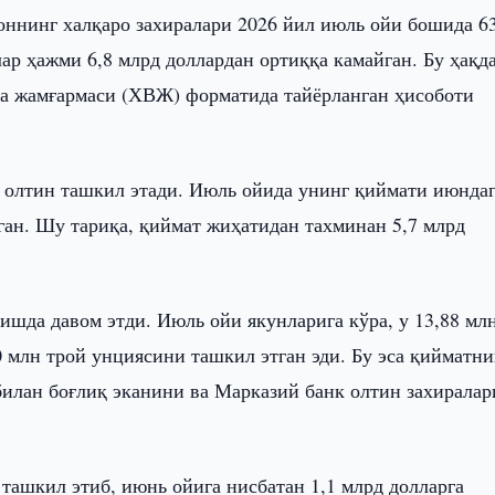
оннинг халқаро захиралари 2026 йил июль ойи бошида 6
лар ҳажми 6,8 млрд доллардан ортиққа камайган. Бу ҳақд
а жамғармаси (ХВЖ) форматида тайёрланган ҳисоботи
 олтин ташкил этади. Июль ойида унинг қиймати июнда
йган. Шу тариқа, қиймат жиҳатидан тахминан 5,7 млрд
шда давом этди. Июль ойи якунларига кўра, у 13,88 мл
60 млн трой унциясини ташкил этган эди. Бу эса қийматни
илан боғлиқ эканини ва Марказий банк олтин захирала
ташкил этиб, июнь ойига нисбатан 1,1 млрд долларга